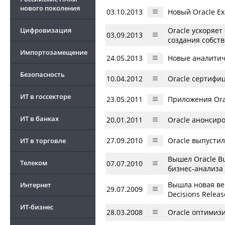
нового поколения
03.10.2013
Новый Oracle Ex
Цифровизация
Oracle ускоряет
03.09.2013
создания собст
Импортозамещение
24.05.2013
Новые аналитиче
Безопасность
10.04.2012
Oracle сертифици
ИТ в госсекторе
23.05.2011
Приложения Orac
ИТ в банках
20.01.2011
Oracle анонсиро
27.09.2010
Oracle выпустил
ИТ в торговле
Вышел Oracle Bu
Телеком
07.07.2010
бизнес-анализа
Вышла новая ве
Интернет
29.07.2009
Decisions Releas
ИТ-бизнес
28.03.2008
Oracle оптимизи