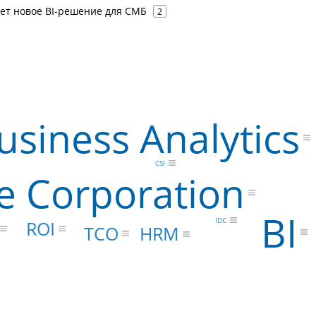
ует новое BI-решение для СМБ
2
usiness Analytics
CSI
e Corporation
BI
IDC
ROI
TCO
HRM