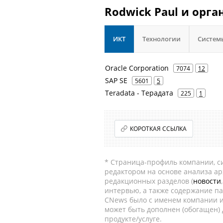
Rodwick Paul и орга
ИКТ
Технологии
Систем
Oracle Corporation
7074
12
SAP SE
5601
5
Teradata - Терадата
225
1
КОРОТКАЯ ССЫЛКА
* Страница-профиль компании, сис
редактором на основе анализа а
редакционных разделов (
новости
интервью, а также содержание па
CNews было с именем компании и
может быть дополнен (обогащен)
продукте/услуге.