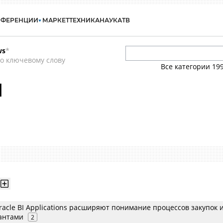
НФЕРЕНЦИИ
МАРКЕТ
ТЕХНИКА
НАУКА
ТВ
ws
*
о ключевому слову
Все категории
19
l
acle BI Applications расширяют понимание процессов закупок 
антами
2