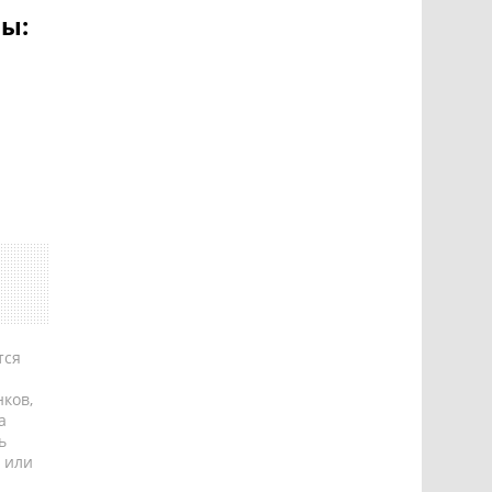
ны:
тся
ков,
а
ь
 или