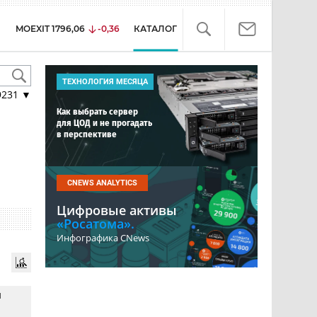
MOEXIT
1796,06
-0,36
КАТАЛОГ
ТЕХНОЛОГИЯ МЕСЯЦА
9231
▼
Как выбрать сервер
для ЦОД и не прогадать
в перспективе
CNEWS ANALYTICS
Цифровые активы
«Росатома».
Инфографика CNews
и