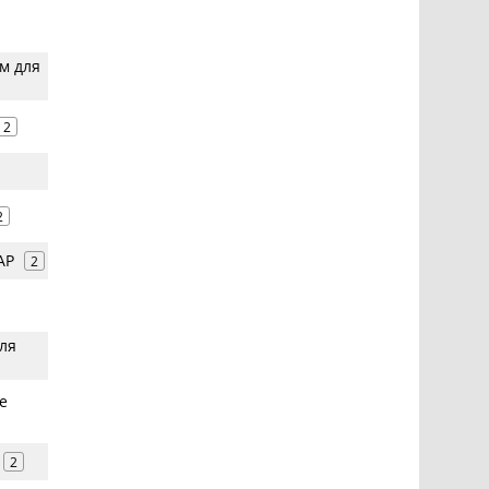
м для
2
2
AP
2
для
e
2