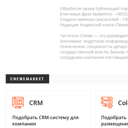
Обработан архив публикаций порт
Ключевых фраз выявлено - 146332
Создано именных указателей - 19
Редакция Индексной книги CNews
Читатели CNews — это руководит
экономики: индустрии информаци
технические специалисты депар
государственной власти, банков,
сотрудники компаний-поставщико
CNEWSMARKET
CRM
Col
Подобрать CRM-систему для
Подобрать
компании
размещени