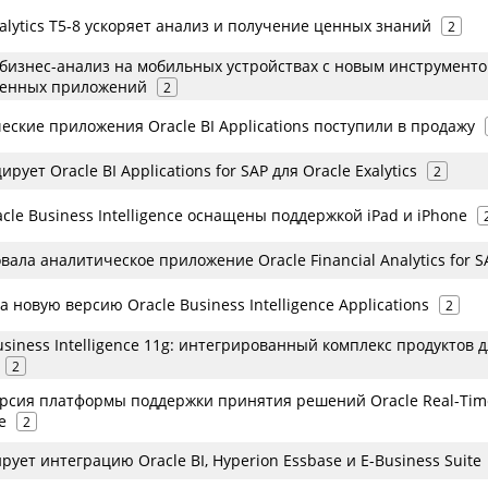
alytics T5-8 ускоряет анализ и получение ценных знаний
2
 бизнес-анализ на мобильных устройствах с новым инструменто
венных приложений
2
ские приложения Oracle BI Applications поступили в продажу
рует Oracle BI Applications for SAP для Oracle Exalytics
2
le Business Intelligence оснащены поддержкой iPad и iPhone
вала аналитическое приложение Oracle Financial Analytics for S
а новую версию Oracle Business Intelligence Applications
2
siness Intelligence 11g: интегрированный комплекс продуктов 
2
рсия платформы поддержки принятия решений Oracle Real-Tim
e
2
рует интеграцию Oracle BI, Hyperion Essbase и E-Business Suite