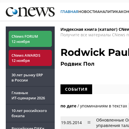
ГЛАВНАЯ
НОВОСТИ
АНАЛИТИКА
КО
Индексная книга (каталог) CNe
Получите все материалы CNews п
CNews FORUM
12 ноября
Rodwick Pau
CNews AWARDS
12 ноября
Родвик Пол
30 лет рынку ERP
в России
СОБЫТИЯ
Главные
ИТ-сценарии
2026
по дате
/
упоминаниям в текстах
10 лет российского
бэкапа
Обновленные Or
19.05.2014
управления тал
Российские ПАКи