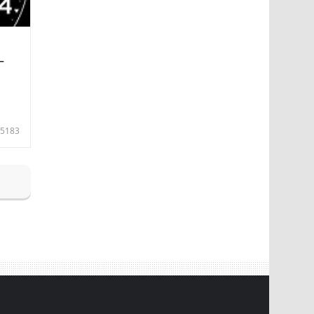
—
5183