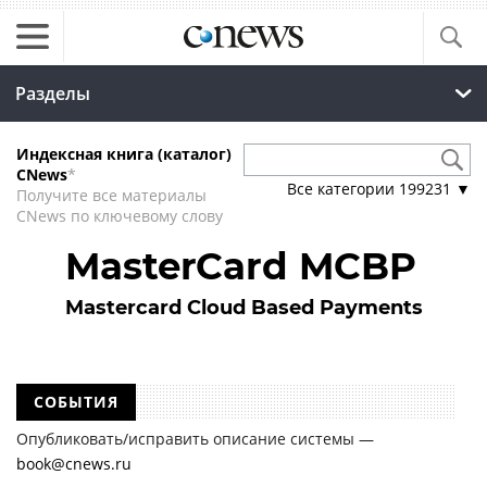
Разделы
Индексная книга (каталог)
CNews
*
Все категории
199231
▼
Получите все материалы
CNews по ключевому слову
MasterCard MCBP
Mastercard Cloud Based Payments
СОБЫТИЯ
Опубликовать/исправить описание системы —
book@cnews.ru