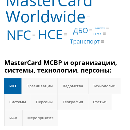
Worldwide
ДБО
HCE
Yandex
NFC
i-Free
Транспорт
MasterCard MCBP и организации,
системы, технологии, персоны:
ИКТ
Организации
Ведомства
Технологии
Системы
Персоны
География
Статьи
ИАА
Мероприятия