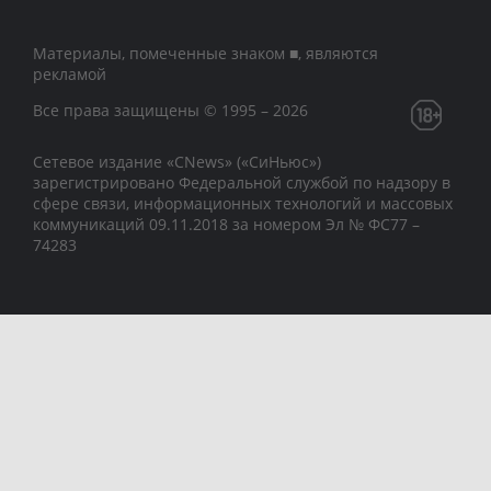
Материалы, помеченные знаком ■, являются
рекламой
Все права защищены © 1995 – 2026
Сетевое издание «CNews» («СиНьюс»)
зарегистрировано Федеральной службой по надзору в
сфере связи, информационных технологий и массовых
коммуникаций 09.11.2018 за номером Эл № ФС77 –
74283