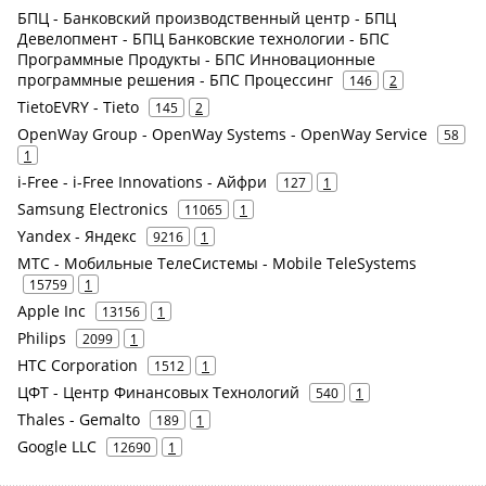
БПЦ - Банковский производственный центр - БПЦ
Девелопмент - БПЦ Банковские технологии - БПС
Программные Продукты - БПС Инновационные
программные решения - БПС Процессинг
146
2
TietoEVRY - Tieto
145
2
OpenWay Group - OpenWay Systems - OpenWay Service
58
1
i-Free - i-Free Innovations - Айфри
127
1
Samsung Electronics
11065
1
Yandex - Яндекс
9216
1
МТС - Мобильные ТелеСистемы - Mobile TeleSystems
15759
1
Apple Inc
13156
1
Philips
2099
1
HTC Corporation
1512
1
ЦФТ - Центр Финансовых Технологий
540
1
Thales - Gemalto
189
1
Google LLC
12690
1