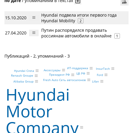
по дате
/
упоминаниям в текстах
Hyundai подвела итоги первого года
15.10.2020
Hyundai Mobility
2
Путин распорядился продавать
27.04.2020
россиянам автомобили в онлайне
1
Публикаций - 2, упоминаний - 3
ИТ-поддержка
InsurTech
Аксессуары
Hyundai Creta
ЦБ РФ
Президент РФ
Ford
Renault Groupe
Fresh Auto Сеть автосалонов
Lifan
Alibaba Group
Hyundai
Motor
Company