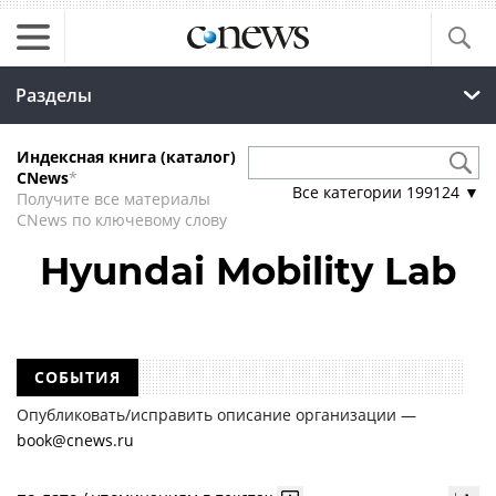
Разделы
Индексная книга (каталог)
CNews
*
Все категории
199124
▼
Получите все материалы
CNews по ключевому слову
Hyundai Mobility Lab
СОБЫТИЯ
Опубликовать/исправить описание организации —
book@cnews.ru