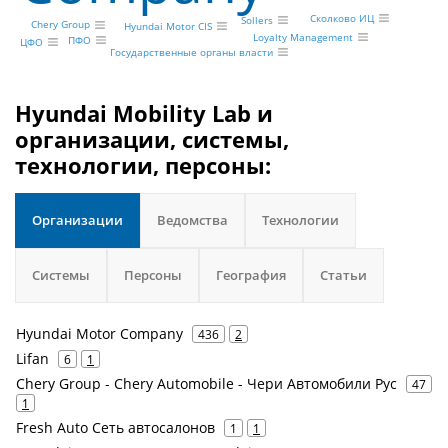
Сколково ИЦ
Sollers
Chery Group
Hyundai Motor CIS
Loyalty Management
ПФО
ЦФО
Государственные органы власти
Hyundai Mobility Lab и
организации, системы,
технологии, персоны:
Организации
Ведомства
Технологии
Системы
Персоны
География
Статьи
Hyundai Motor Company
436
2
Lifan
6
1
Chery Group - Chery Automobile - Чери Автомобили Рус
47
1
Fresh Auto Сеть автосалонов
1
1