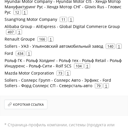
Hyundai Motor Company - Hyundai Motor CIS - Хендэ Мотор
Мануфактуринг Рус - Хендэ Мотор СНГ - Glovis Rus - Гловис
Рус
12
1
SsangYong Motor Company
11
1
Alibaba Group - AliExpress - Global Digital Commerce Group
497
1
Renault Groupe
166
1
Sollers - УАЗ - Ульяновский автомобильный завод
140
1
Ford
434
1
Рольф ГК - Рольф Холдинг - Рольф тех - Рольф Retail - Рольф
Иншуренс - Рольф-Сити - Rolf SCS
104
1
Mazda Motor Corporation
73
1
Sollers - Соллерс Групп - Соллерс Авто - Эрфикс - Ford
Sollers - Форд Соллерс СП - Северсталь-авто
79
1
КОРОТКАЯ ССЫЛКА
* Страница-профиль компании, системы (продукта или