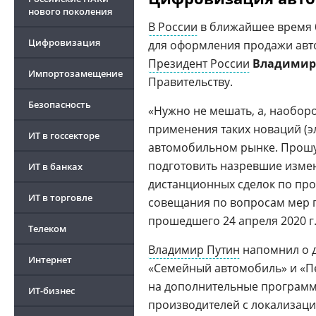
нового поколения
В России
в ближайшее время 
Цифровизация
для оформления продажи авт
Президент России
Владимир
Импортозамещение
Правительству.
Безопасность
«Нужно не мешать, а, наобор
применения таких новаций (эл
ИТ в госсекторе
автомобильном рынке. Прошу
подготовить назревшие измен
ИТ в банках
дистанционных сделок по про
ИТ в торговле
совещания по вопросам мер 
прошедшего 24 апреля 2020 г
Телеком
Владимир Путин
напомнил о 
Интернет
«Семейный автомобиль» и «Пе
на дополнительные программ
ИТ-бизнес
производителей с локализаци