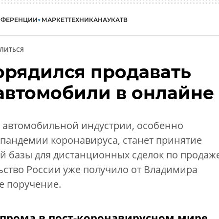
НФЕРЕНЦИИ
МАРКЕТ
ТЕХНИКА
НАУКА
ТВ
ЛИТЬСЯ
орядился продавать
автомобили в онлайне
 автомобильной индустрии, особенно
 пандемии коронавируса, станет принятие
 базы для дистанционных сделок по продаж
ьство России уже получило от Владимира
е поручение.
прома в пост-коронавирусном мире