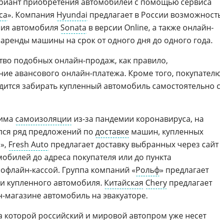
риант приобретения автомобилей с помощью сервиса
са
». Компания
Hyundai
предлагает в России возможност
ния автомобиля
Sonata
в версии Online, а также онлайн-
аренды машины на срок от одного дня до одного года.
во подобных онлайн-продаж, как правило,
ие авансового онлайн-платежа. Кроме того, покупател
дится забирать купленный автомобиль самостоятельно 
жима
самоизоляции
из-за пандемии коронавируса, на
лся ряд предложений по
доставке
машин, купленных
»,
Fresh Auto
предлагает доставку выбранных через сайт
билей до адреса покупателя или до пункта
 офлайн-кассой. Группа компаний «
Рольф
» предлагает
ки купленного автомобиля.
Китайская
Chery
предлагает
н-магазине автомобиль на эвакуаторе.
за которой российский и мировой автопром уже несет