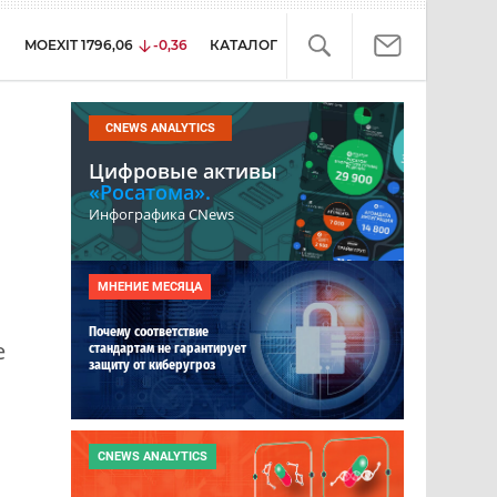
MOEXIT
1796,06
-0,36
КАТАЛОГ
CNEWS ANALYTICS
Цифровые активы
«Росатома».
Инфографика CNews
МНЕНИЕ МЕСЯЦА
Почему соответствие
е
стандартам не гарантирует
защиту от киберугроз
CNEWS ANALYTICS