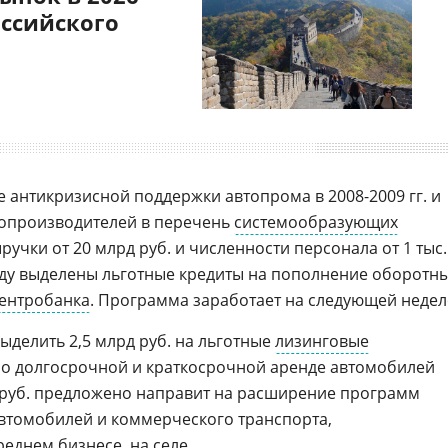
оссийского
 антикризисной поддержки автопрома в 2008-2009 гг. и
топроизводителей в перечень
системообразующих
учки от 20 млрд руб. и численности персонала от 1 тыс.
уду выделены льготные кредиты на пополнение оборотн
ентробанка
. Программа заработает на следующей недел
ыделить 2,5 млрд руб. на льготные
лизинговые
по долгосрочной и краткосрочной аренде автомобилей
д руб. предложено направит на расширение программ
автомобилей и коммерческого транспорта,
еднем бизнесе, на селе.