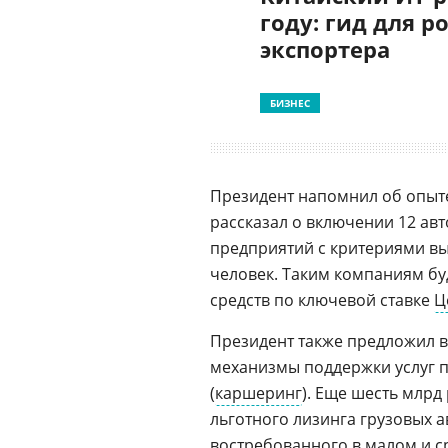
году: гид для р
экспортера
БИЗНЕС
Президент напомнил об опыте
рассказал о включении 12 ав
предприятий с критериями выр
человек. Таким компаниям б
средств по ключевой ставке
Ц
Президент также предложил в
механизмы поддержки услуг 
(
каршеринг
). Еще шесть млр
льготного лизинга грузовых 
востребованного в малом и ср