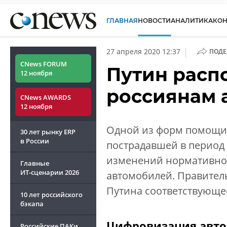
ГЛАВНАЯ
НОВОСТИ
АНАЛИТИКА
КО
|
27 апреля 2020 12:37
ПОДЕ
CNews FORUM
Путин расп
12 ноября
россиянам 
CNews AWARDS
12 ноября
Одной из форм помощи
30 лет рынку ERP
в России
пострадавшей в период
изменений нормативной
Главные
ИТ-сценарии
2026
автомобилей. Правител
Путина соответствующе
10 лет российского
бэкапа
Цифровизация авто
Российские ПАКи