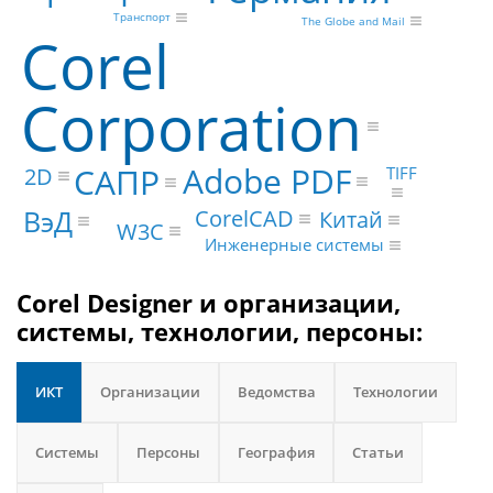
Транспорт
The Globe and Mail
Corel
Corporation
Adobe PDF
САПР
2D
TIFF
ВэД
CorelCAD
Китай
W3C
Инженерные системы
Corel Designer и организации,
системы, технологии, персоны:
ИКТ
Организации
Ведомства
Технологии
Системы
Персоны
География
Статьи