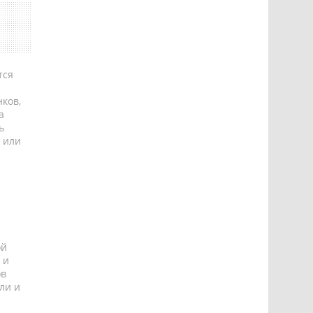
тся
ков,
а
ь
 или
ой
 и
ов
ли и