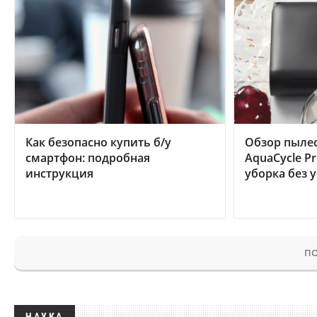
Как безопасно купить б/у
Обзор пылес
смартфон: подробная
AquaCycle Pr
инструкция
уборка без 
ПО
НАУКА