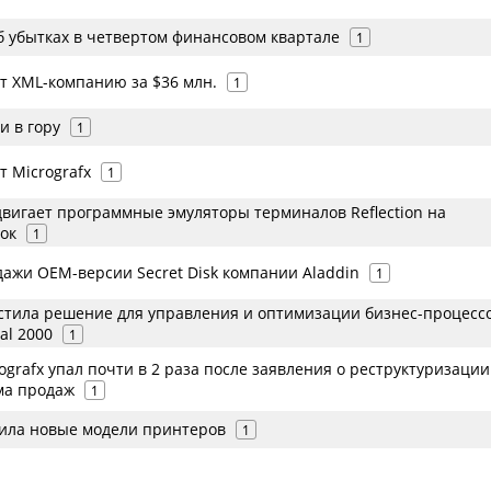
б убытках в четвертом финансовом квартале
1
ет XML-компанию за $36 млн.
1
и в гору
1
т Micrografx
1
вигает программные эмуляторы терминалов Reflection на
ок
1
дажи OEM-версии Secret Disk компании Aladdin
1
устила решение для управления и оптимизации бизнес-процесс
nal 2000
1
ografx упал почти в 2 раза после заявления о реструктуризации
ма продаж
1
ожила новые модели принтеров
1