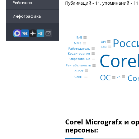
Рейтинги
Публикаций - 11, упоминаний - 11
Инфографика
ВэД
Росс
DPI
ММБ
LAN
Работодатель
Core
Кредитование
Образование
Рентабельность
ZDnet
ОС
Cor
VK
CeBIT
Corel Micrografx и 
персоны: