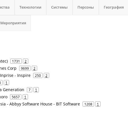
мства
Технологии
Системы
Персоны
География
Мероприятия
tec)
1731
2
ines Corp
9699
2
Inprise - Inspire
250
2
8
1
a Generation
7
1
кого
5657
1
ia - Abbyy Software House - BIT Software
1208
1