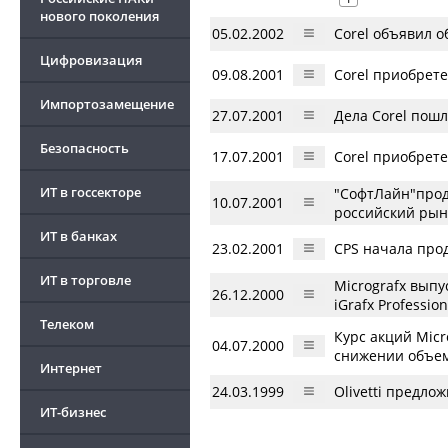
нового поколения
05.02.2002
Corel объявил о
Цифровизация
09.08.2001
Corel приобрет
Импортозамещение
27.07.2001
Дела Corel пошл
Безопасность
17.07.2001
Corel приобрете
ИТ в госсекторе
"СофтЛайн"прод
10.07.2001
российский рын
ИТ в банках
23.02.2001
CPS начала про
ИТ в торговле
Micrografx вып
26.12.2000
iGrafx Professio
Телеком
Курс акций Micr
04.07.2000
снижении объе
Интернет
24.03.1999
Olivetti предл
ИТ-бизнес