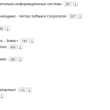
лительно-информационные системы
307
1
нолоджис - Veritas Software Corporation
337
1
80
1
юс - Элвис+
181
1
tion
426
1
ates
392
1
velopment
112
1
1