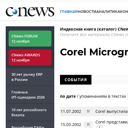
ГЛАВНАЯ
НОВОСТИ
АНАЛИТИКА
КО
Индексная книга (каталог) CNe
Получите все материалы CNews п
CNews FORUM
12 ноября
Corel Microg
CNews AWARDS
12 ноября
30 лет рынку ERP
в России
СОБЫТИЯ
Главные
по дате
/
упоминаниям в текстах
ИТ-сценарии
2026
10 лет российского
11.07.2002
Corel выпустила
бэкапа
Corel представи
15.03.2002
Российские ПАКи
1