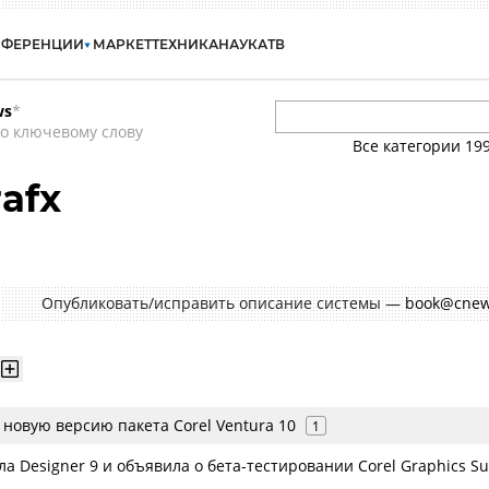
НФЕРЕНЦИИ
МАРКЕТ
ТЕХНИКА
НАУКА
ТВ
ws
*
о ключевому слову
Все категории
19
rafx
Опубликовать/исправить описание системы —
book@cnew
 новую версию пакета Corel Ventura 10
1
ла Designer 9 и объявила о бета-тестировании Corel Graphics Su