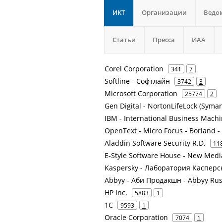
ИКТ
Организации
Ведо
Статьи
Пресса
ИАА
Corel Corporation
341
7
Softline - Софтлайн
3742
3
Microsoft Corporation
25774
2
Gen Digital - NortonLifeLock (Syman
IBM - International Business Mach
OpenText - Micro Focus - Borland - 
Aladdin Software Security R.D.
11
E-Style Software House - New Medi
Kaspersky - Лаборатория Касперс
Abbyy - Аби Продакшн - Abbyy Russ
HP Inc.
5883
1
1С
9593
1
Oracle Corporation
7074
1