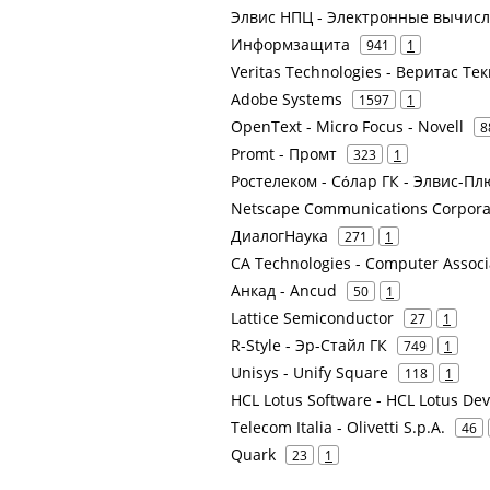
Элвис НПЦ - Электронные вычис
Информзащита
941
1
Veritas Technologies - Веритас Тек
Adobe Systems
1597
1
OpenText - Micro Focus - Novell
8
Promt - Промт
323
1
Ростелеком - Сόлар ГК - Элвис-Пл
Netscape Communications Corpora
ДиалогНаука
271
1
CA Technologies - Computer Associ
Анкад - Ancud
50
1
Lattice Semiconductor
27
1
R-Style - Эр-Стайл ГК
749
1
Unisys - Unify Square
118
1
HCL Lotus Software - HCL Lotus De
Telecom Italia - Olivetti S.p.A.
46
Quark
23
1