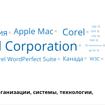
СМБ
Corel
Apple Mac
ия
OEM
CPM
l Corporation
RAM
3D технологии
ЦБ РФ
Канада
el WordPerfect Suite
W3C
организации, системы, технологии,