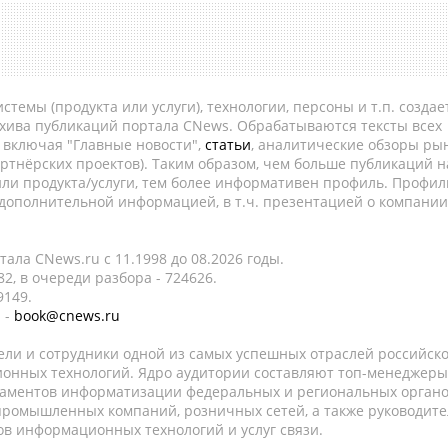
темы (продукта или услуги), технологии, персоны и т.п. создае
рхива публикаций портала CNews. Обрабатываются тексты всех
, включая "Главные новости",
статьи
, аналитические обзоры рын
ртнёрских проектов). Таким образом, чем больше публикаций н
ли продукта/услуги, тем более информативен профиль. Профил
 дополнительной информацией, в т.ч. презентацией о компании
ала CNews.ru c 11.1998 до 08.2026 годы.
2, в очереди разбора - 724626.
9149.
 -
book@cnews.ru
ели и сотрудники одной из самых успешных отраслей российск
онных технологий. Ядро аудитории составляют топ-менеджеры
таментов информатизации федеральных и региональных орган
 промышленных компаний, розничных сетей, а также руководите
в информационных технологий и услуг связи.