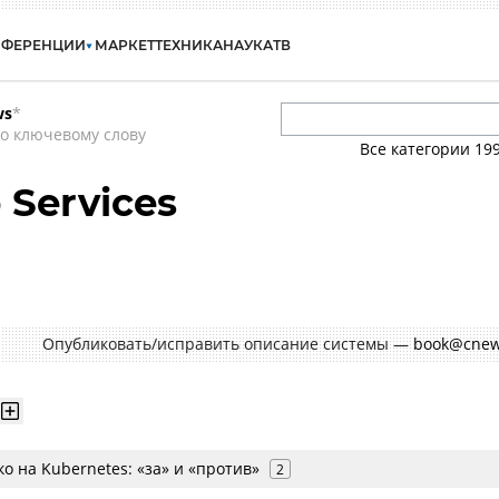
НФЕРЕНЦИИ
МАРКЕТ
ТЕХНИКА
НАУКА
ТВ
ws
*
о ключевому слову
Все категории
19
Services
Опубликовать/исправить описание системы —
book@cnew
о на Kubernetes: «за» и «против»
2