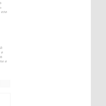
а
ь
 или
ой
 и
ов
ли и