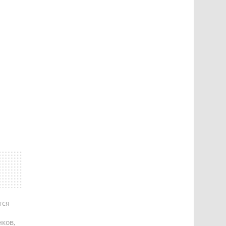
тся
ков,