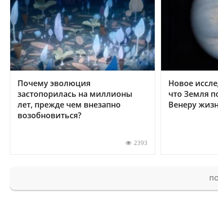
Почему эволюция
Новое иссле
застопорилась на миллионы
что Земля п
лет, прежде чем внезапно
Венеру жиз
возобновиться?
2393
ПО