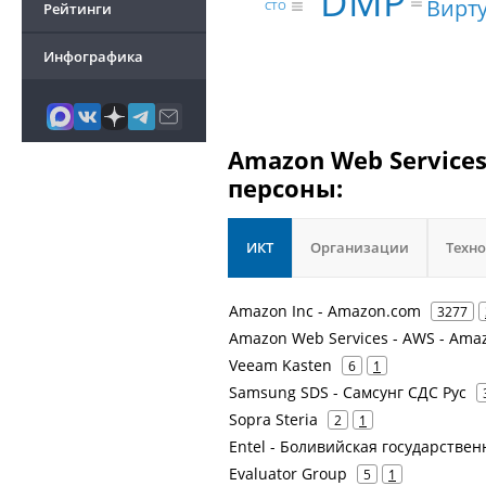
DMP
Вирт
CTO
Рейтинги
Инфографика
Amazon Web Service
персоны:
ИКТ
Организации
Техн
Amazon Inc - Amazon.com
3277
Amazon Web Services - AWS - Ama
Veeam Kasten
6
1
Samsung SDS - Самсунг СДС Рус
Sopra Steria
2
1
Entel - Боливийская государств
Evaluator Group
5
1