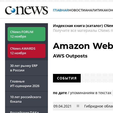
ГЛАВНАЯ
НОВОСТИ
АНАЛИТИКА
КО
Индексная книга (каталог) CNe
Получите все материалы CNews п
CNews FORUM
12 ноября
Amazon Web 
CNews AWARDS
12 ноября
AWS Outposts
30 лет рынку ERP
в России
СОБЫТИЯ
Главные
ИТ-сценарии
2026
по дате
/
упоминаниям в текстах
10 лет российского
бэкапа
09.04.2021
Гибридное облак
Российские ПАКи