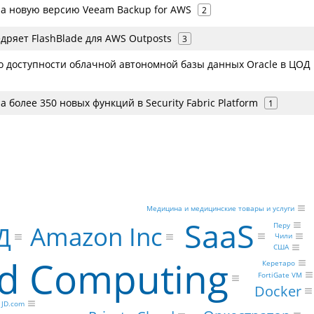
а новую версию Veeam Backup for AWS
2
едряет FlashBlade для AWS Outposts
3
 о доступности облачной автономной базы данных Oracle в ЦОД
а более 350 новых функций в Security Fabric Platform
1
Медицина и медицинские товары и услуги
SaaS
Перу
Amazon Inc
Д
Чили
США
d Computing
Керетаро
FortiGate VM
Docker
JD.com