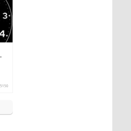
—
5150