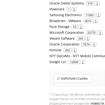
Oracle Siebel Systems
519
1
Voxelcare
1
1
Samsung Electronics
11065
1
Broadcom - VMware
2610
1
Pure Storage
55
1
Microsoft Corporation
25775
1
Veeam Software
345
1
Oracle Corporation
7074
1
Fortinet
452
1
NTT DoCoMo - NTT Mobile Communi
Google LLC
12690
1
КОРОТКАЯ ССЫЛКА
* Страница-профиль компании, сис
редактором на основе анализа а
редакционных разделов (
новости