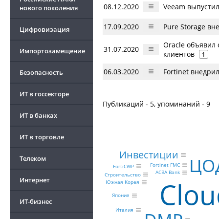
08.12.2020
Veeam выпустил
нового поколения
17.09.2020
Pure Storage вн
Цифровизация
Oracle объявил
31.07.2020
Импортозамещение
клиентов
1
06.03.2020
Fortinet внедрил
Безопасность
ИТ в госсекторе
Публикаций - 5, упоминаний - 9
ИТ в банках
ИТ в торговле
Инвестиции
ЦО
Телеком
Fortinet FMC
FortiCWP
ACBA Bank
Строительство
Интернет
Clou
Южная Корея
Япония
ИТ-бизнес
Италия