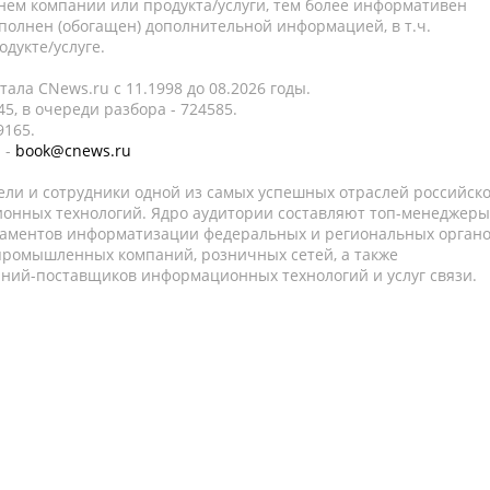
нем компании или продукта/услуги, тем более информативен
полнен (обогащен) дополнительной информацией, в т.ч.
дукте/услуге.
ала CNews.ru c 11.1998 до 08.2026 годы.
5, в очереди разбора - 724585.
9165.
 -
book@cnews.ru
ели и сотрудники одной из самых успешных отраслей российск
онных технологий. Ядро аудитории составляют топ-менеджеры
таментов информатизации федеральных и региональных орган
 промышленных компаний, розничных сетей, а также
аний-поставщиков информационных технологий и услуг связи.