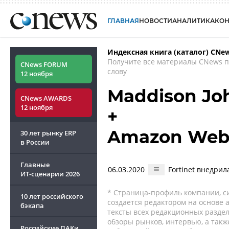
ГЛАВНАЯ
НОВОСТИ
АНАЛИТИКА
КО
Индексная книга (каталог) CNe
Получите все материалы CNews 
CNews FORUM
слову
12 ноября
Maddison Jo
CNews AWARDS
12 ноября
+
Amazon Web 
30 лет рынку ERP
в России
Главные
06.03.2020
Fortinet внедрил
ИТ-сценарии
2026
* Страница-профиль компании, сис
10 лет российского
создается редактором на основе
бэкапа
тексты всех редакционных раздел
обзоры рынков, интервью, а такж
Российские ПАКи