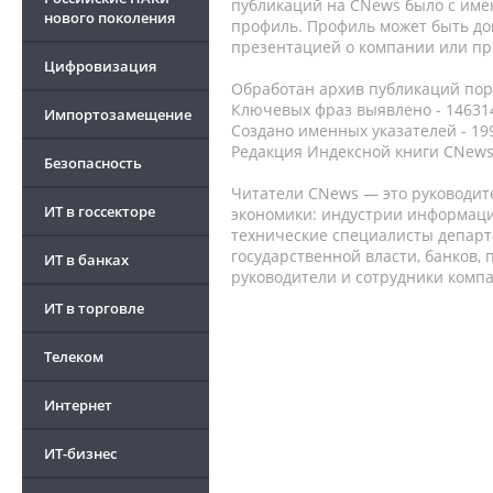
публикаций на CNews было с име
нового поколения
профиль. Профиль может быть до
презентацией о компании или про
Цифровизация
Обработан архив публикаций порт
Ключевых фраз выявлено - 146314
Импортозамещение
Создано именных указателей - 19
Редакция Индексной книги CNews
Безопасность
Читатели CNews — это руководит
ИТ в госсекторе
экономики: индустрии информаци
технические специалисты депар
государственной власти, банков,
ИТ в банках
руководители и сотрудники комп
ИТ в торговле
Телеком
Интернет
ИТ-бизнес