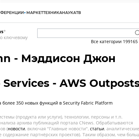
НФЕРЕНЦИИ
МАРКЕТ
ТЕХНИКА
НАУКА
ТВ
ws
*
по ключевому
Все категории
199165
hn - Мэддисон Джон
Services - AWS Outpost
а более 350 новых функций в Security Fabric Platform
темы (продукта или услуги), технологии, персоны и т.п.
 анализа архива публикаций портала CNews. Обрабатываются
ов (
новости
, включая "Главные новости",
статьи
, аналитически
е содержание партнёрских проектов). Таким образом, чем боль