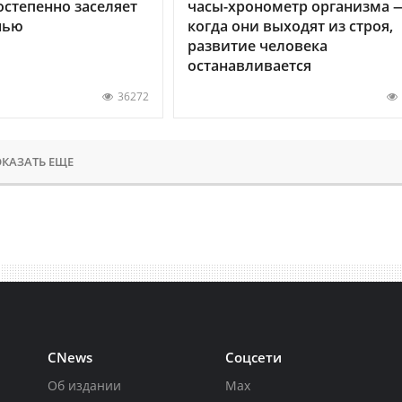
остепенно заселяет
часы-хронометр организма 
нью
когда они выходят из строя,
развитие человека
останавливается
36272
КАЗАТЬ ЕЩЕ
CNews
Соцсети
Об издании
Max