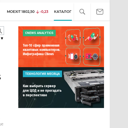
MOEXIT
1802,50
-0,23
КАТАЛОГ
CNEWS ANALYTICS
▼
Топ-10 сфер применения
квантовых компьютеров.
Инфографика CNews
s
ТЕХНОЛОГИЯ МЕСЯЦА
Как выбрать сервер
для ЦОД и не прогадать
в перспективе
е
ше