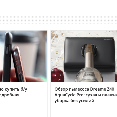
но купить б/у
Обзор пылесоса Dreame Z40
подробная
AquaCycle Pro: сухая и влажн
уборка без усилий