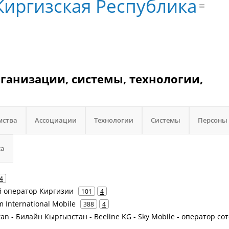
Киргизская Республика
ганизации, системы, технологии,
мства
Ассоциации
Технологии
Системы
Персоны
са
4
ый оператор Киргизии
101
4
m International Mobile
388
4
n - Билайн Кыргызстан - Beeline KG - ‎Sky Mobile - оператор со