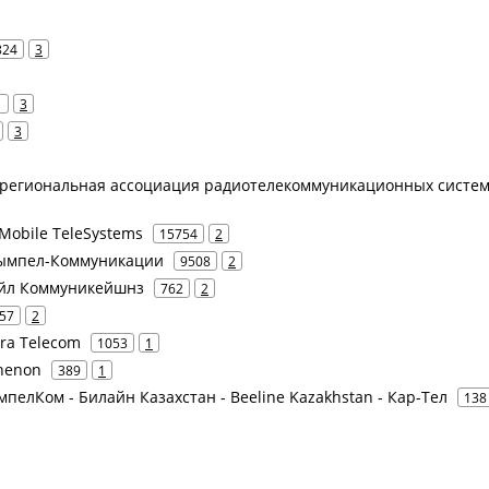
824
3
1
3
3
жрегиональная ассоциация радиотелекоммуникационных систе
Mobile TeleSystems
15754
2
 Вымпел-Коммуникации
9508
2
байл Коммуникейшнз
762
2
57
2
era Telecom
1053
1
thenon
389
1
мпелКом - Билайн Казахстан - Beeline Kazakhstan - Кар-Тел
138