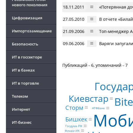
нового поколения
18.11.2011
«Потерянная до
Цифровизация
27.05.2010
В отчете «Била
Импортозамещение
21.09.2006
Топ-менеджер Al
09.06.2006
Варяги запугал
Безопасность
ИТ в госсекторе
Публикаций - 6, упоминаний - 7
ИТ в банках
Госуда
ИТ в торговле
Киевстар
Телеком
Bite
Сторм
АТФБанк
Интернет
Моби
Бишкек
ИТ-бизнес
Госдума РФ
Финам ИК