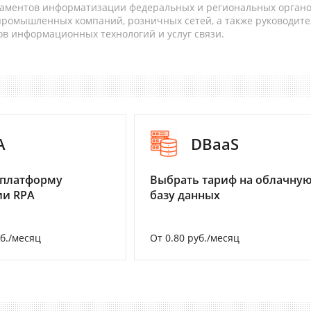
таментов информатизации федеральных и региональных орган
 промышленных компаний, розничных сетей, а также руководите
в информационных технологий и услуг связи.
A
DBaaS
 платформу
Выбрать тариф на облачну
ии RPA
базу данных
уб./месяц
От 0.80 руб./месяц