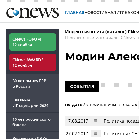
ГЛАВНАЯ
НОВОСТИ
АНАЛИТИКА
КО
Индексная книга (каталог) CNe
Получите все материалы CNews п
CNews FORUM
12 ноября
Модин Алек
CNews AWARDS
12 ноября
30 лет рынку ERP
в России
СОБЫТИЯ
Главные
по дате
/
упоминаниям в текстах
ИТ-сценарии
2026
10 лет российского
17.08.2017
Политика посади
бэкапа
27.02.2017
Политика из СНГ
Российские ПАКи