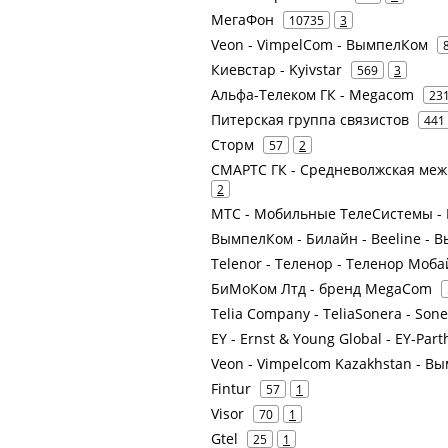
МегаФон
10735
3
Veon - VimpelCom - ВымпелКом
Киевстар - Kyivstar
569
3
Альфа-Телеком ГК - Megacom
23
Питерская группа связистов
441
Сторм
57
2
СМАРТС ГК - Средневолжская ме
2
МТС - Мобильные ТелеСистемы - 
ВымпелКом - Билайн - Beeline -
Telenor - Теленор - Теленор Мо
БиМоКом Лтд - бренд MegaCom
Telia Company - TeliaSonera - Son
EY - Ernst & Young Global - EY-Par
Veon - Vimpelcom Kazakhstan - Вы
Fintur
57
1
Visor
70
1
Gtel
25
1