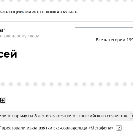
НФЕРЕНЦИИ
МАРКЕТ
ТЕХНИКА
НАУКА
ТВ
ws
*
о ключевому слову
Все категории
19
сей
ли в тюрьму на 8 лет из-за взятки от «российского связиста»
 арестовали из-за взятки экс-совладельца «Мегафона»
2