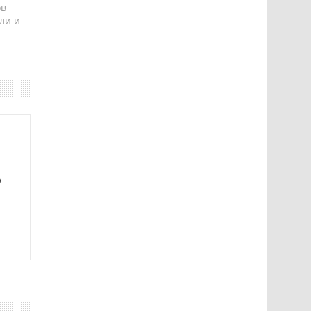
ов
ли и
ю