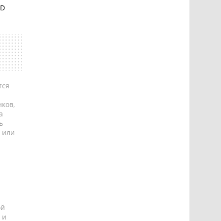
BD
тся
ков,
а
ь
 или
ой
 и