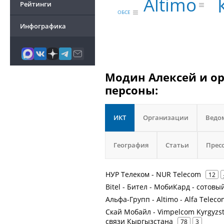
Altimo
Рейтинги
ОБСЕ
Инфографика
Модин Алексей и ор
персоны:
ИКТ
Организации
Ведо
География
Статьи
Прес
НУР Телеком - NUR Telecom
12
Bitel - Бител - МобиКард - сотов
Альфа-Групп - Altimo - Alfa Teleco
Скай Мобайл - Vimpelcom Kyrgyzsta
связи Кыргызстана
78
3