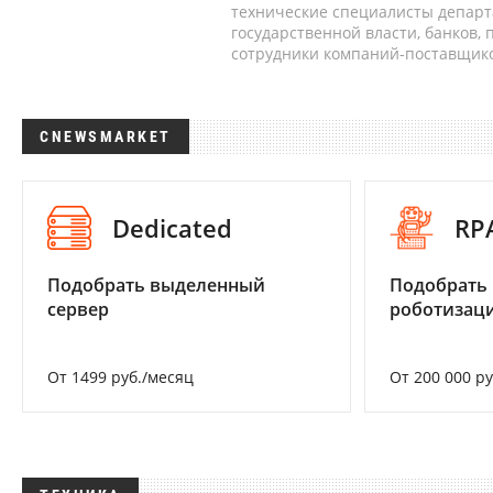
технические специалисты депар
государственной власти, банков,
сотрудники компаний-поставщико
CNEWSMARKET
Dedicated
RP
Подобрать выделенный
Подобрать
сервер
роботизац
От 1499 руб./месяц
От 200 000 р