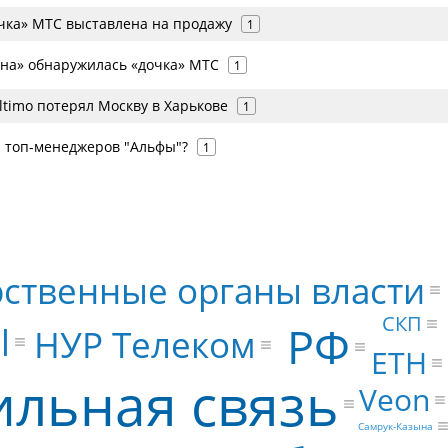
чка» МТС выставлена на продажу
1
йна» обнаружилась «дочка» МТС
1
timo потерял Москву в Харькове
1
и топ-менеджеров "Альфы"?
1
рственные органы власти
СКП
РФ
l
НУР Телеком
ETH
льная связь
Veon
Самрук-Казына