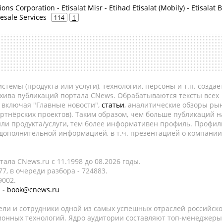
ns Corporation - Etisalat Misr - Etihad Etisalat (Mobily) - Etisalat 
esale Services
114
1
темы (продукта или услуги), технологии, персоны и т.п. создае
рхива публикаций портала CNews. Обрабатываются тексты всех
, включая "Главные новости",
статьи
, аналитические обзоры рын
ртнёрских проектов). Таким образом, чем больше публикаций н
ли продукта/услуги, тем более информативен профиль. Профил
 дополнительной информацией, в т.ч. презентацией о компании
ала CNews.ru c 11.1998 до 08.2026 годы.
7, в очереди разбора - 724883.
9002.
 -
book@cnews.ru
ели и сотрудники одной из самых успешных отраслей российск
онных технологий. Ядро аудитории составляют топ-менеджеры