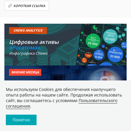
КОРОТКАЯ ССЫЛКА
CNEWS ANALYTICS
Цифровые активы
«Росатома».
Инфографика CNews
МНЕНИЕ МЕСЯЦА
Почему соответствие
стандартам не гарантирует
Мы используем Сookies для обеспечения наилучшего
защиту от киберугроз
опыта работы на нашем сайте. Продолжая использовать
сайт, вы соглашаетесь с условиями
Пользовательского
соглашения
.
ТЕХНОЛОГИЯ МЕСЯЦА
Понятно
Как выбрать сервер