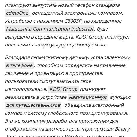
планируют выпустить новый телефон стандарта
cdmaOne
, оснащенный электронным компасом.
Устройство с названием C3003P, произведенное
Matsushita Communication Industrial
, будет
выпущено в середине марта. KDDI Group планирует
обеспечить новую услугу под брендом au.
Благодаря геомагнитному датчику, установленному
в телефоне
, способном определить направление
движение и ориентацию в пространстве,
пользователи смогут выяснить свое
местоположение.
KDDI Group
планирует
реализовать в устройстве
навигационную
функцию
для путешественников
, объединив электронный
компас и систему глобального позиционирования.
Эта же компания разработала приложения для
отображения на дисплее карты (при помощи Binary
Runtime Environment for Wireless, платформы для