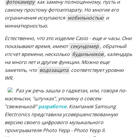
фотокамеру
как замену полноценному, пусть и
самому простому фотоаппарату. Но многие его
ограничения искупаются
мобильностью
и
миниатюрностью.
Естественно, что это изделие Casio - еще и часы. Они
показывают время, имеют
секундомер
, обратный
отсчет времени, несколько
будильников
, календарь
на много лет и другие функции. Можно еще
заметить, что
водозащита
соответствует уровню
WR.
Раз уж речь зашла о гаджетах, или, говоря по-
масяньски, "штучках", упомяну о совсем
"свеженькой"
разработке
. Компания Samsung
Electronics представила усовершенствованную
версию своего цифрового музыкального
проигрывателя Photo Yepp - Photo Yepp II.