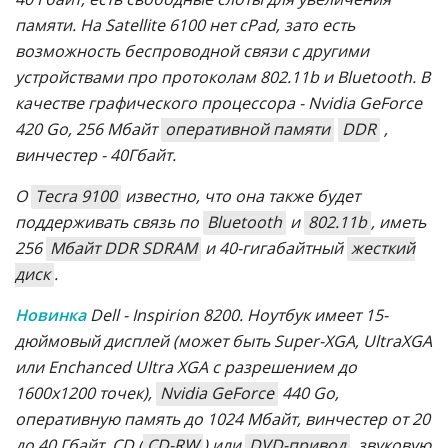
памяти. На Satellite 6100 нет cPad, зато есть
возможность беспроводной связи с другими
устройствами про протоколам 802.11b и Bluetooth. В
качестве графического процессора - Nvidia GeForce
420 Go, 256 Мбайт
оперативной памяти
DDR
,
винчестер - 40Гбайт.
О
Tecra 9100
известно, что она также будет
поддерживать связь по
Bluetooth
и
802.11b
, иметь
256
Мбайт DDR SDRAM
и 40-гигабайтный
жесткий
диск
.
Новинка
Dell - Inspirion 8200. Ноутбук имеет 15-
дюймовый дисплей (может быть Super-XGA, UltraXGA
или Enchanced Ultra XGA с разрешением до
1600х1200 точек),
Nvidia GeForce
440 Go,
оперативную память до 1024 Мбайт, винчестер от 20
до 40 Гбайт, CD (
CD-RW
) или
DVD-привод
, звуковую