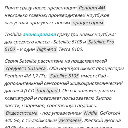
Почти сразу после презентации
Pentium 4M
несколько главных производителей ноутбуков
выпустили продукты с новым
процессором
.
Toshiba
анонсировала
сразу три новых ноутбука:
два среднего класса - Satellite 5105 и
Satellite Pro
6100
- и один
high-end
Tecra 9100.
Серия Satellite рассчитана на представителей
среднего бизнеса
. Оба ноутбука имеют процессоры
Pentium 4M 1,7 ГГц.
Satellite 5105
имеет cPad -
дополнительный сенсорный жидкокристаллический
дисплей (LCD
touchpad
). Он расположен рядом с
клавиатурой и позволяет пользователю быстро
ввести, например, собственную подпись.
Видеосистема
- под управлением
Nvidia
GeForce4
440 Go, с 15-дюймовым
дисплеем
. Жесткий диск на
40 Гбайт, есть свободные слоты для увеличения