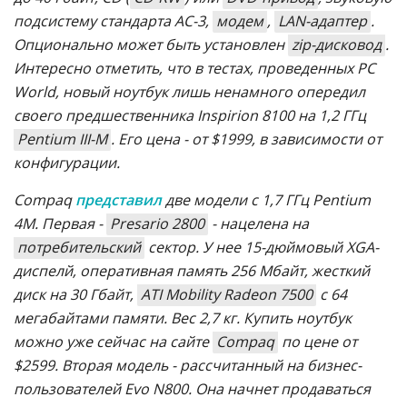
подсистему стандарта AC-3,
модем
,
LAN-адаптер
.
Опционально может быть установлен
zip-дисковод
.
Интересно отметить, что в тестах, проведенных PC
World, новый ноутбук лишь ненамного опередил
своего предшественника Inspirion 8100 на 1,2 ГГц
Pentium III-M
. Его цена - от $1999, в зависимости от
конфигурации.
Compaq
представил
две модели с 1,7 ГГц Pentium
4M. Первая -
Presario 2800
- нацелена на
потребительский
сектор. У нее 15-дюймовый XGA-
диспелй, оперативная память 256 Мбайт, жесткий
диск на 30 Гбайт,
ATI Mobility Radeon 7500
с 64
мегабайтами памяти. Вес 2,7 кг. Купить ноутбук
можно уже сейчас на сайте
Compaq
по цене от
$2599. Вторая модель - рассчитанный на бизнес-
пользователей Evo N800. Она начнет продаваться