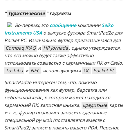
"
Туристические
" гаджеты
Во-первых, это
сообщение
компании
Seiko
Instruments USA
о выпуске футляра SmartPad2e для
Pocket PC. Изначально футляр предназначался для
Compaq iPAQ
и
HP Jornada
, однако утверждается,
что его можно будет также эффективно
использовать совместно с карманными ПК от Casio,
Toshiba
и
NEC
, использующими
ОС
Pocket PC
.
SmartPad2e интересен тем, что, помимо
функционирования как футляр, барсетка или
небольшой кейс, в котором может находиться
карманный ПК, записная книжка,
кредитные
карты
и т. д., футляр позволяет заносить сделанные
специальной ручкой (поставляется вместе с
SmartPad2) записи в память вашего PDA. Перенос