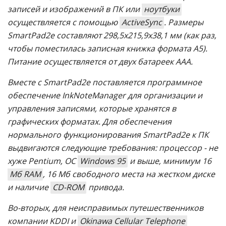
записей и изображений в ПК или
ноутбуки
осуществляется с помощью
ActiveSync
. Размеры
SmartPad2e составляют 298,5х215,9х38,1 мм (как раз,
чтобы поместилась записная книжка формата А5).
Питание осуществляется от двух батареек ААА.
Вместе с SmartPad2e поставляется программное
обеспечение InkNoteManager для организации и
управления записями, которые хранятся в
графических форматах. Для обеспечения
нормального функционирования SmartPad2e к ПК
выдвигаются следующие требования: процессор - не
хуже Pentium, ОС
Windows 95
и выше, минимум 16
Мб RAM
, 16 Мб свободного места на жестком диске
и наличие
CD-ROM
привода.
Во-вторых, для неисправимых путешественников
компании KDDI и
Okinawa Cellular Telephone