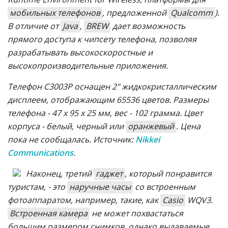
мобильных телефонов
, предложенной
Qualcomm
).
В отличие от
Java
,
BREW
дает возможность
прямого доступа к чипсету телефона, позволяя
разрабатывать высокоскоростные и
высокопроизводительные приложения.
Телефон C3003P оснащен 2" жидкокристаллическим
дисплеем, отображающим 65536 цветов. Размеры
телефона - 47 х 95 х 25 мм, вес - 102 грамма. Цвет
корпуса - белый, черный или
оранжевый
. Цена
пока не сообщалась. Источник:
Nikkei
Communications
.
Наконец, третий
гаджет
, который понравится
туристам, - это
наручные часы
со встроенным
фотоаппаратом, например, такие, как
Casio
WQV3.
Встроенная камера
не может похвастаться
большим размером снимков, однако выдаваемые