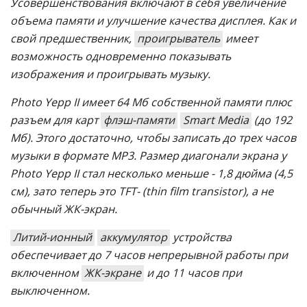
Усовершенствования включают в себя увеличение
объема памяти и улучшение качества дисплея. Как и
свой предшественник,
проигрыватель
имеет
возможность одновременно показывать
изображения и проигрывать музыку.
Photo Yepp II имеет 64 Мб собственной памяти плюс
разъем для карт
флэш-памяти
Smart Media
(до 192
Мб). Этого достаточно, чтобы записать до трех часов
музыки в формате МР3. Размер диагонали экрана у
Photo Yepp II стал несколько меньше - 1,8 дюйма (4,5
см), зато теперь это TFT- (thin film transistor), а не
обычный ЖК-экран.
Литий-ионный
аккумулятор
устройства
обеспечивает до 7 часов непрерывной работы при
включенном
ЖК-экране
и до 11 часов при
выключенном.