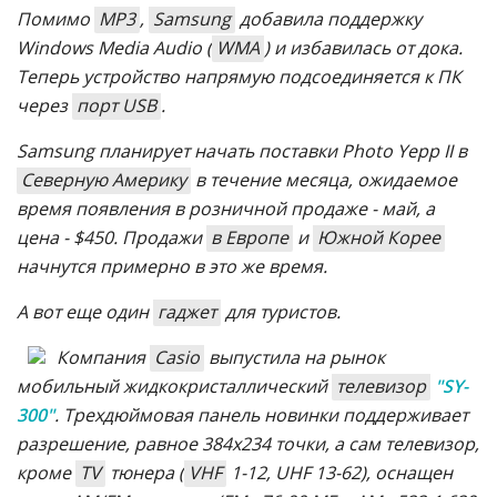
Помимо
MP3
,
Samsung
добавила поддержку
Windows Media Audio (
WMA
) и избавилась от дока.
Теперь устройство напрямую подсоединяется к ПК
через
порт USB
.
Samsung планирует начать поставки Photo Yepp II в
Северную Америку
в течение месяца, ожидаемое
время появления в розничной продаже - май, а
цена - $450. Продажи
в Европе
и
Южной Корее
начнутся примерно в это же время.
А вот еще один
гаджет
для туристов.
Компания
Casio
выпустила на рынок
мобильный жидкокристаллический
телевизор
"SY-
300"
. Трехдюймовая панель новинки поддерживает
разрешение, равное 384х234 точки, а сам телевизор,
кроме
TV
тюнера (
VHF
1-12, UHF 13-62), оснащен