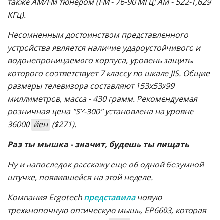
также AM/FM тюнером (FM - 76-90 МГц; AM - 522-1,629
КГц).
Несомненным достоинством представленного
устройства является наличие удароустойчивого и
водонепроницаемого корпуса, уровень защиты
которого соответствует 7 классу по шкале JIS. Общие
размеры телевизора составляют 153х53х99
миллиметров, масса - 430 грамм. Рекомендуемая
розничная цена "SY-300" установлена на уровне
36000
йен
($271).
Раз ты мышка - значит, будешь ты пищать
Ну и напоследок расскажу еще об одной безумной
штучке, появившейся на этой неделе.
Компания Ergotech
представила
новую
трехкнопочную оптическую мышь, EP6603, которая