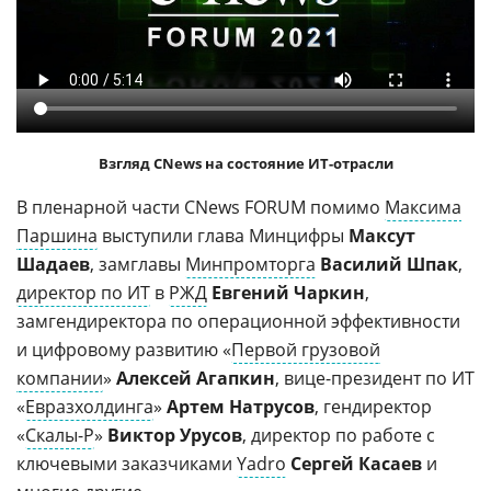
Взгляд CNews на состояние ИТ-отрасли
В пленарной части CNews FORUM помимо
Максима
Паршина
выступили глава Минцифры
Максут
Шадаев
, замглавы
Минпромторга
Василий Шпак
,
директор по ИТ
в
РЖД
Евгений Чаркин
,
замгендиректора по операционной эффективности
и цифровому развитию «
Первой грузовой
компании
»
Алексей Агапкин
, вице-президент по ИТ
«
Евразхолдинга
»
Артем Натрусов
, гендиректор
«
Скалы-Р
»
Виктор Урусов
, директор по работе с
ключевыми заказчиками
Yadro
Сергей Касаев
и