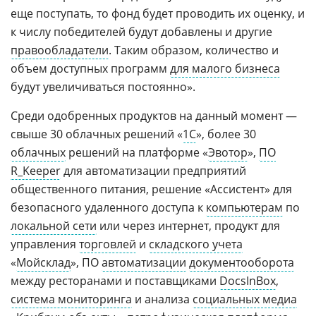
еще поступать, то фонд будет проводить их оценку, и
к числу победителей будут добавлены и другие
правообладатели
. Таким образом, количество и
объем доступных программ
для малого бизнеса
будут увеличиваться постоянно».
Среди одобренных продуктов на данный момент —
свыше 30 облачных решений «
1С
», более 30
облачных
решений на платформе «
Эвотор
»,
ПО
R_Keeper
для автоматизации предприятий
общественного питания, решение «Ассистент» для
безопасного удаленного доступа к
компьютерам
по
локальной сети
или через интернет, продукт для
управления
торговлей
и
складского учета
«
Мойсклад
», ПО
автоматизации
документооборота
между ресторанами и поставщиками
DocsInBox
,
система мониторинга
и анализа
социальных медиа