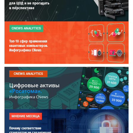
для ЦОД и не прогадать
в перспективе
CNEWS ANALYTICS
Топ-10 сфер применения
квантовых компьютеров.
Инфографика CNews
CNEWS ANALYTICS
Цифровые активы
«Росатома».
Инфографика CNews
МНЕНИЕ МЕСЯЦА
Почему соответствие
стандартам не гарантирует