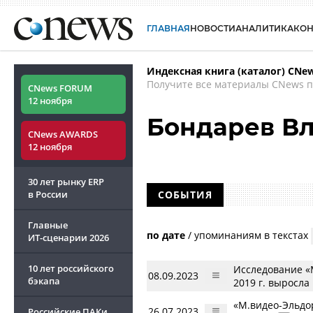
ГЛАВНАЯ
НОВОСТИ
АНАЛИТИКА
КО
Индексная книга (каталог) CNe
Получите все материалы CNews п
CNews FORUM
12 ноября
Бондарев В
CNews AWARDS
12 ноября
30 лет рынку ERP
в России
СОБЫТИЯ
Главные
по дате
/
упоминаниям в текстах
ИТ-сценарии
2026
10 лет российского
Исследование «
08.09.2023
бэкапа
2019 г. выросла 
«М.видео-Эльдо
26.07.2023
Российские ПАКи