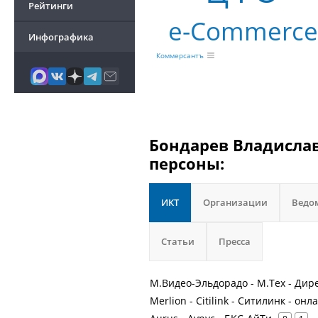
Рейтинги
e-Commerc
Инфографика
Коммерсантъ
Бондарев Владислав
персоны:
ИКТ
Организации
Ведо
Статьи
Пресса
М.Видео-Эльдорадо - М.Тех - Дир
Merlion - Citilink - Ситилинк - он