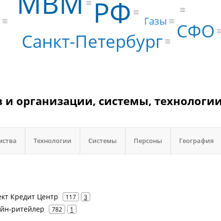
МВМ
РФ
e
Газы
СФО
Санкт-Петербург
 и организации, системы, технологии
мства
Технологии
Системы
Персоны
География
ект Кредит Центр
117
3
лайн-ритейлер
782
1