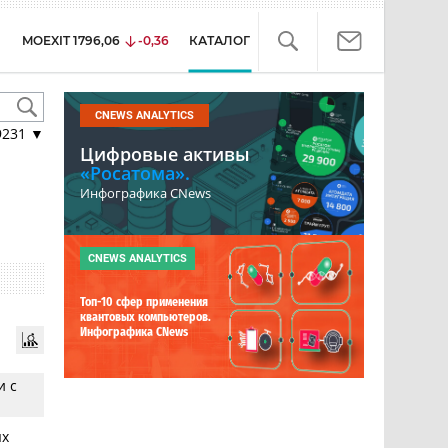
MOEXIT
1796,06
-0,36
КАТАЛОГ
CNEWS ANALYTICS
9231
▼
Цифровые активы
«Росатома».
Инфографика CNews
CNEWS ANALYTICS
Топ-10 сфер применения
квантовых компьютеров.
Инфографика CNews
и с
ых