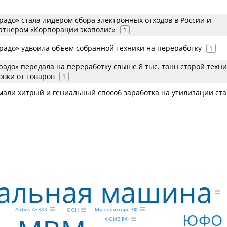
адо» стала лидером сбора электронных отходов в России и
тнером «Корпорации экополис»
1
радо» удвоила объем собранной техники на переработку
1
адо» передала на переработку свыше 8 тыс. тонн старой техни
овки от товаров
1
мали хитрый и гениальный способ заработка на утилизации ст
альная машина
Airbus A3XXX
Минпромторг РФ
ООН
ЮФО
ФОИВ РФ