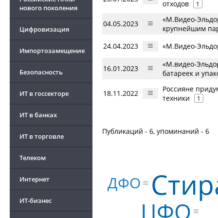
отходов
1
нового поколения
«М.Видео-Эльдор
04.05.2023
крупнейшим пар
Цифровизация
24.04.2023
«М.Видео-Эльдо
Импортозамещение
«М.видео-Эльдор
16.01.2023
Безопасность
батареек и упак
Россияне приду
18.11.2022
ИТ в госсекторе
техники
1
ИТ в банках
Публикаций - 6, упоминаний - 6
ИТ в торговле
Телеком
Стир
ДФО
Интернет
ИТ-бизнес
ЦФО