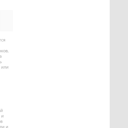
тся
ков,
а
ь
 или
ой
 и
ов
ли и