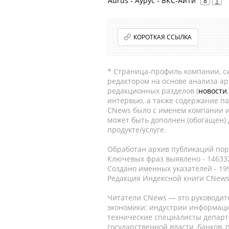
Aurus - Аурус - БКС-АйТи
8
1
КОРОТКАЯ ССЫЛКА
* Страница-профиль компании, сис
редактором на основе анализа а
редакционных разделов (
новости
интервью, а также содержание па
CNews было с именем компании и
может быть дополнен (обогащен)
продукте/услуге.
Обработан архив публикаций порт
Ключевых фраз выявлено - 146332
Создано именных указателей - 19
Редакция Индексной книги CNews
Читатели CNews — это руководит
экономики: индустрии информаци
технические специалисты депар
государственной власти, банков,