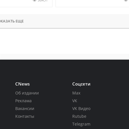
36451
КАЗАТЬ ЕЩЕ
CNews
Соцсети
Об издании
Max
Реклама
VK
Вакансии
VK Видео
Контакты
Rutube
Telegram