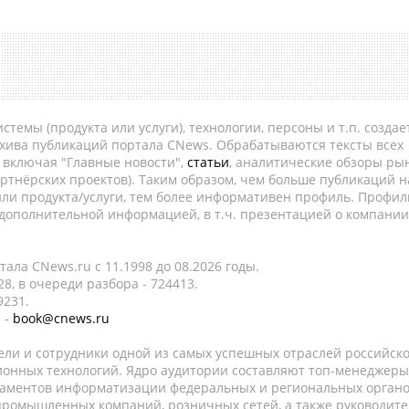
темы (продукта или услуги), технологии, персоны и т.п. создае
рхива публикаций портала CNews. Обрабатываются тексты всех
, включая "Главные новости",
статьи
, аналитические обзоры рын
ртнёрских проектов). Таким образом, чем больше публикаций н
ли продукта/услуги, тем более информативен профиль. Профил
 дополнительной информацией, в т.ч. презентацией о компании
ала CNews.ru c 11.1998 до 08.2026 годы.
8, в очереди разбора - 724413.
9231.
 -
book@cnews.ru
ели и сотрудники одной из самых успешных отраслей российск
онных технологий. Ядро аудитории составляют топ-менеджеры
таментов информатизации федеральных и региональных орган
 промышленных компаний, розничных сетей, а также руководите