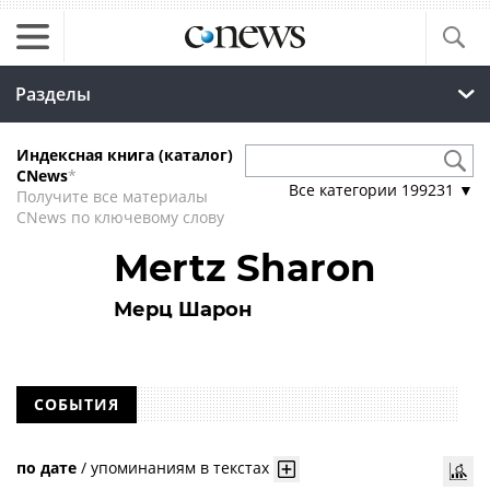
Разделы
Индексная книга (каталог)
CNews
*
Все категории
199231
▼
Получите все материалы
CNews по ключевому слову
Mertz Sharon
Мерц Шарон
СОБЫТИЯ
по дате
/
упоминаниям в текстах