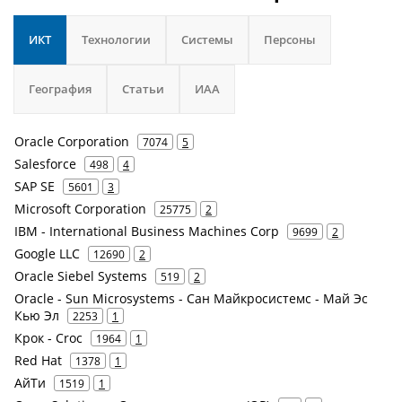
ИКТ
Технологии
Системы
Персоны
География
Статьи
ИАА
Oracle Corporation
7074
5
Salesforce
498
4
SAP SE
5601
3
Microsoft Corporation
25775
2
IBM - International Business Machines Corp
9699
2
Google LLC
12690
2
Oracle Siebel Systems
519
2
Oracle - Sun Microsystems - Сан Майкросистемс - Май Эс
Кью Эл
2253
1
Крок - Croc
1964
1
Red Hat
1378
1
АйТи
1519
1