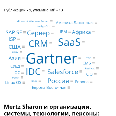
Публикаций - 9, упоминаний - 13
Microsoft Windows Server
Америка Латинская
PostgreSQL
Сервер
Африка
SAP SE
IBM
SaaS
ISP
CRM
США
Gartner
UNIX
Азия
TCO
СМБ
СУБД
IDC
Red Hat
Salesforce
ОС
CIO
Рунет
Россия
Европа
Крок
Linux OS
Европа Восточная
Mertz Sharon и организации,
системы, технологии, персоны: