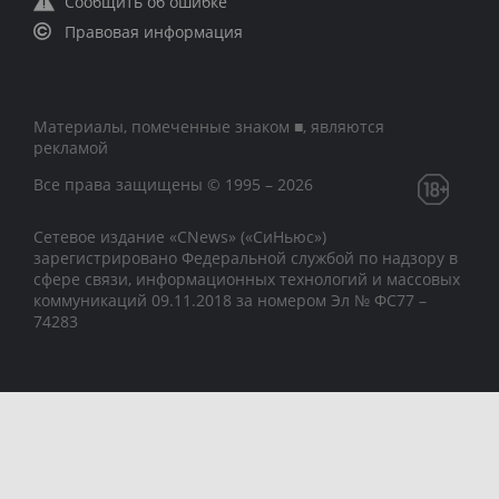
Сообщить об ошибке
Правовая информация
Материалы, помеченные знаком ■, являются
рекламой
Все права защищены © 1995 – 2026
Сетевое издание «CNews» («СиНьюс»)
зарегистрировано Федеральной службой по надзору в
сфере связи, информационных технологий и массовых
коммуникаций 09.11.2018 за номером Эл № ФС77 –
74283