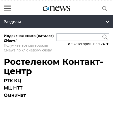
Разделы
Индексная книга (каталог)
CNews
*
Все категории
199124
▼
Получите все материалы
CNews по ключевому слову
Ростелеком Контакт-
центр
РТК КЦ
МЦ НТТ
ОмниЧат