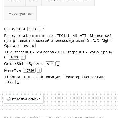
Мероприятия
Ростелеком
10945
7
Ростелеком Контакт-центр - РТК КЦ - МЦ НТТ - Московский
центр новых технологий и телекоммуникаций - D/O: Digital
Operator
85
6
Т1 Интеграция - Техносерв - ТС интеграция - ТехноСерв А/
С
1623
1
Oracle Siebel Systems
519
1
МегаФон
10736
1
Т1 Консалтинг - Т1 Инновации - Техносерв Консалтинг
366
1
КОРОТКАЯ ССЫЛКА
* Страница-профиль компании, системы (продукта или