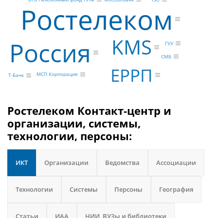
Ростелеком
KMS
Россия
ГУУ
СМБ
ЕРРП
МСП Корпорация
Т-Банк
Ростелеком Контакт-центр и
организации, системы,
технологии, персоны:
ИКТ
Организации
Ведомства
Ассоциации
Технологии
Системы
Персоны
География
Статьи
ИАА
НИИ, ВУЗы и библиотеки