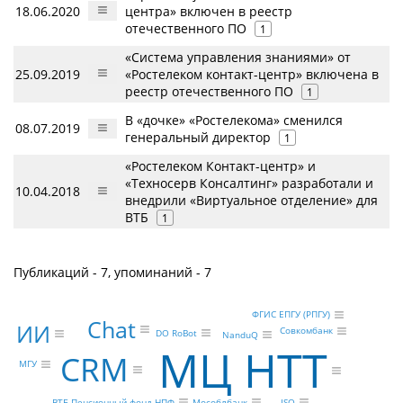
18.06.2020
центра» включен в реестр
отечественного ПО
1
«Система управления знаниями» от
25.09.2019
«Ростелеком контакт-центр» включена в
реестр отечественного ПО
1
В «дочке» «Ростелекома» сменился
08.07.2019
генеральный директор
1
«Ростелеком Контакт-центр» и
«Техносерв Консалтинг» разработали и
10.04.2018
внедрили «Виртуальное отделение» для
ВТБ
1
Публикаций - 7, упоминаний - 7
ФГИС ЕПГУ (РПГУ)
Chat
ИИ
Совкомбанк
DO RoBot
NanduQ
МЦ НТТ
CRM
МГУ
ВТБ Пенсионный фонд НПФ
ISO
Мособлбанк