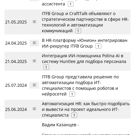
ассистента
1
ITFB Group и CraftTalk объявляют о
стратегическом партнерстве в сфере HR-
21.05.2025
технологий и автоматизации
коммуникаций
1
В HR-платформу «Юнион» интегрирован
24.04.2025
ИИ-рекрутер ITFB Group
1
Интеграция ИИ-помощника Polina AI в
21.04.2025
систему Huntlee для подбора персонала
1
ITFB Group представила решение по
автоматизации подбора ИТ-
25.07.2024
специалистов с помощью роботов и
нейросетей
1
Автоматизация HR: как быстро подобрать
25.06.2024
и вывести на проект идеального ИT-
специалиста
1
Вадим Казанцев -
Спрос выше возможностей: как компании решат