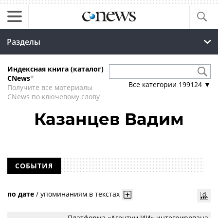
Разделы
Индексная книга (каталог)
CNews
*
Все категории
199124
▼
Получите все материалы
CNews по ключевому слову
Казанцев Вадим
СОБЫТИЯ
по дате
/
упоминаниям в текстах
Платформа «Агентум ИИ» интегрирована