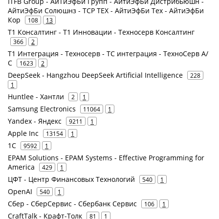
ITFB Group - АйТиЭфБи Групп - АйтиЭфБи Дистрибьюшн -
АйтиЭфБи Солюшнз - ТСР ТЕХ - АйтиЭфБи Тех - АйтиЭфБи
Кор
108
13
Т1 Консалтинг - Т1 Инновации - Техносерв Консалтинг
366
2
Т1 Интеграция - Техносерв - ТС интеграция - ТехноСерв А/
С
1623
2
DeepSeek - Hangzhou DeepSeek Artificial Intelligence
228
1
Huntlee - Хантли
2
1
Samsung Electronics
11064
1
Yandex - Яндекс
9211
1
Apple Inc
13154
1
1С
9592
1
EPAM Solutions - EPAM Systems - Effective Programming for
America
429
1
ЦФТ - Центр Финансовых Технологий
540
1
OpenAI
540
1
Сбер - СберСервис - Сбербанк Сервис
106
1
CraftTalk - Крафт-Толк
81
1