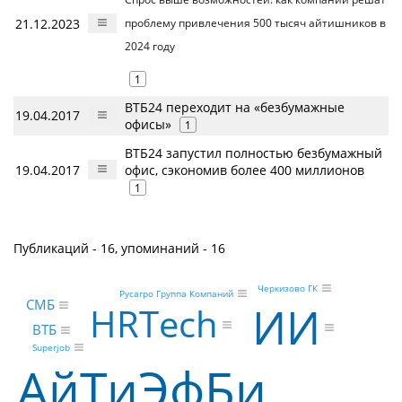
21.12.2023
проблему привлечения 500 тысяч айтишников в
2024 году
1
ВТБ24 переходит на «безбумажные
19.04.2017
офисы»
1
ВТБ24 запустил полностью безбумажный
19.04.2017
офис, сэкономив более 400 миллионов
1
Публикаций - 16, упоминаний - 16
Черкизово ГК
Русагро Группа Компаний
СМБ
ИИ
HRTech
ВТБ
Superjob
АйТиЭфБи