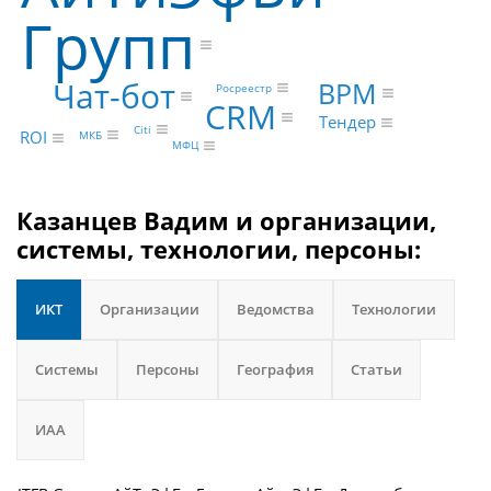
Групп
Чат-бот
BPM
Росреестр
CRM
Тендер
Citi
ROI
МКБ
МФЦ
Казанцев Вадим и организации,
системы, технологии, персоны:
ИКТ
Организации
Ведомства
Технологии
Системы
Персоны
География
Статьи
ИАА