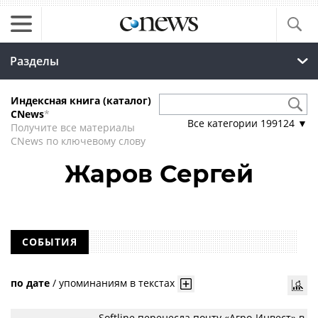
Разделы
Индексная книга (каталог)
CNews
*
Все категории
199124
▼
Получите все материалы
CNews по ключевому слову
Жаров Сергей
СОБЫТИЯ
по дате
/
упоминаниям в текстах
Softline перенесла почту «Агро-Инвест» в