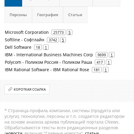
Персоны
География
Статьи
Microsoft Corporation
25773
5
Softline - Софтлайн
3742
5
Dell Software
18
1
IBM - International Business Machines Corp
9699
1
Polycom - Поликом Россия - Поликом Раша
417
1
IBM Rational Software - IBM Rational Rose
181
1
КОРОТКАЯ ССЫЛКА
* Страница-профиль компании, системы (продукта или
услуги), технологии, персоны и т.п. создается редактором
на основе анализа архива публикаций портала CNews.
Обрабатываются тексты всех редакционных разделов
(
новости
, включая "Главные новости",
статьи
,