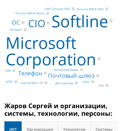
ОАК Туполев ПАО
Россети МРСК ПАО
Softline
Россети МРСК Волга
CIO
ОС
Юлмарт
Microsoft
Corporation
ИнтерЛабСервис
КВЗ
Телефон
Почтовый шлюз
КРЭТ
UNIX
Агро-Инвест УК
Детский мир
SQL
Жаров Сергей и организации,
системы, технологии, персоны:
ИКТ
Организации
Технологии
Системы