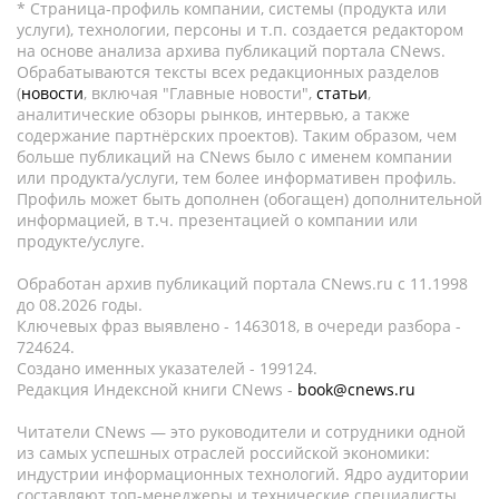
* Страница-профиль компании, системы (продукта или
услуги), технологии, персоны и т.п. создается редактором
на основе анализа архива публикаций портала CNews.
Обрабатываются тексты всех редакционных разделов
(
новости
, включая "Главные новости",
статьи
,
аналитические обзоры рынков, интервью, а также
содержание партнёрских проектов). Таким образом, чем
больше публикаций на CNews было с именем компании
или продукта/услуги, тем более информативен профиль.
Профиль может быть дополнен (обогащен) дополнительной
информацией, в т.ч. презентацией о компании или
продукте/услуге.
Обработан архив публикаций портала CNews.ru c 11.1998
до 08.2026 годы.
Ключевых фраз выявлено - 1463018, в очереди разбора -
724624.
Создано именных указателей - 199124.
Редакция Индексной книги CNews -
book@cnews.ru
Читатели CNews — это руководители и сотрудники одной
из самых успешных отраслей российской экономики:
индустрии информационных технологий. Ядро аудитории
составляют топ-менеджеры и технические специалисты