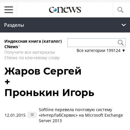
Разделы
Индексная книга (каталог)
CNews
*
Все категории
199124
▼
Получите все материалы
CNews по ключевому слову
Жаров Сергей
+
Пронькин Игорь
Softline перевела почтовую систему
12.01.2015
«ИнтерЛабСервис» на Microsoft Exchange
Server 2013