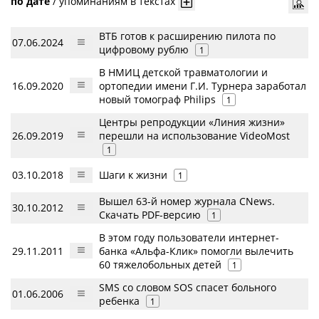
по дате
/
упоминаниям в текстах
ВТБ готов к расширению пилота по
07.06.2024
цифровому рублю
1
В НМИЦ детской травматологии и
16.09.2020
ортопедии имени Г.И. Турнера заработал
новый томограф Philips
1
Центры репродукции «Линия жизни»
26.09.2019
перешли на использование VideoMost
1
03.10.2018
Шаги к жизни
1
Вышел 63-й номер журнала CNews.
30.10.2012
Скачать PDF-версию
1
В этом году пользователи интернет-
29.11.2011
банка «Альфа-Клик» помогли вылечить
60 тяжелобольных детей
1
SMS со словом SOS спасет больного
01.06.2006
ребенка
1