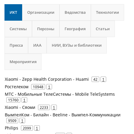
ИКТ
Организации
Ведомства
Технологии
Системы
Персоны
География
Статьи
Пресса
ИАА
НИИ, ВУЗы и библиотеки
Мероприятия
Xiaomi - Zepp Health Corporation - Huami
42
1
Ростелеком
10948
1
МТС - Мобильные ТелеСистемы - Mobile TeleSystems
15760
1
Xiaomi - Сяоми
2233
1
ВымпелКом - Билайн - Beeline - Вымпел-Коммуникации
9509
1
Philips
2099
1