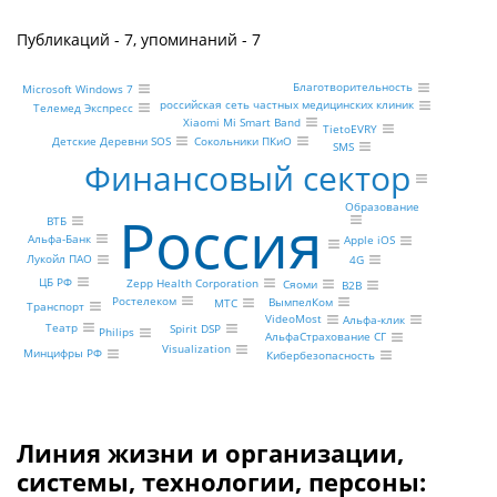
Публикаций - 7, упоминаний - 7
Благотворительность
Microsoft Windows 7
российская сеть частных медицинских клиник
Телемед Экспресс
Xiaomi Mi Smart Band
TietoEVRY
Сокольники ПКиО
Детские Деревни SOS
SMS
Финансовый сектор
Образование
Россия
ВТБ
Альфа-Банк
Apple iOS
Лукойл ПАО
4G
ЦБ РФ
Zepp Health Corporation
Сяоми
B2B
Ростелеком
ВымпелКом
МТС
Транспорт
VideoMost
Альфа-клик
Театр
Spirit DSP
Philips
АльфаСтрахование СГ
Visualization
Минцифры РФ
Кибербезопасность
Линия жизни и организации,
системы, технологии, персоны: