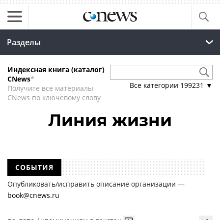
Разделы
Индексная книга (каталог)
CNews
*
Все категории
199231
▼
Получите все материалы
CNews по ключевому слову
Линия жизни
СОБЫТИЯ
Опубликовать/исправить описание организации —
book@cnews.ru