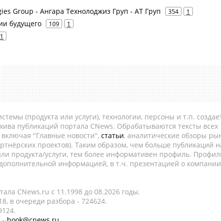
gies Group - Ангара Технолоджиз Груп - АТ Груп
354
1
ии будущего
109
1
1
темы (продукта или услуги), технологии, персоны и т.п. создае
рхива публикаций портала CNews. Обрабатываются тексты всех
, включая "Главные новости",
статьи
, аналитические обзоры рын
ртнёрских проектов). Таким образом, чем больше публикаций н
ли продукта/услуги, тем более информативен профиль. Профил
 дополнительной информацией, в т.ч. презентацией о компании
ала CNews.ru c 11.1998 до 08.2026 годы.
8, в очереди разбора - 724624.
9124.
 -
book@cnews.ru