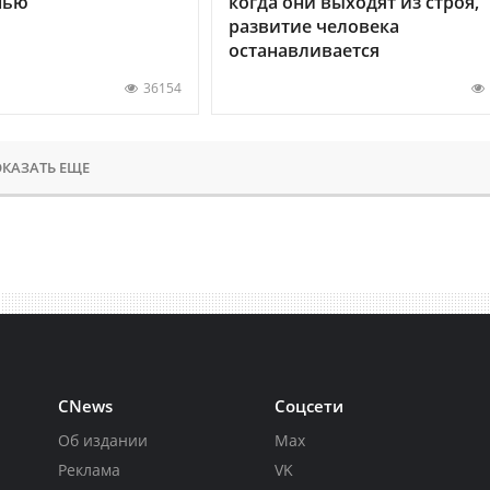
нью
когда они выходят из строя,
развитие человека
останавливается
36154
КАЗАТЬ ЕЩЕ
CNews
Соцсети
Об издании
Max
Реклама
VK