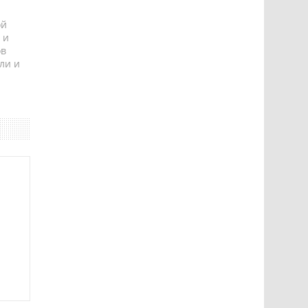
ой
 и
ов
ли и