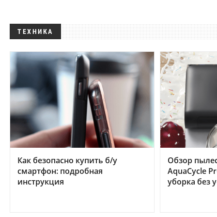
ТЕХНИКА
Как безопасно купить б/у
Обзор пылес
смартфон: подробная
AquaCycle Pr
инструкция
уборка без 