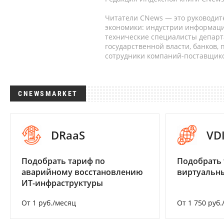
Читатели CNews — это руководит
экономики: индустрии информаци
технические специалисты депар
государственной власти, банков,
сотрудники компаний-поставщико
CNEWSMARKET
DRaaS
VD
Подобрать тариф по
Подобрать 
аварийному восстановлению
виртуальны
ИТ-инфраструктуры
От 1 руб./месяц
От 1 750 руб.