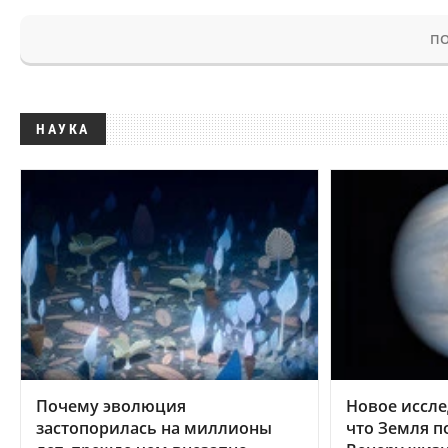
ПО
НАУКА
Почему эволюция
Новое иссле
застопорилась на миллионы
что Земля п