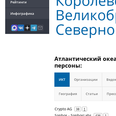
Королев
Рейтинги
Великоб
Инфографика
Северно
Атлантический океа
персоны:
ИКТ
Организации
Ведо
География
Статьи
Прес
Crypto AG
38
1
Sophos - SophosLabs
436
1