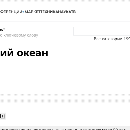
НФЕРЕНЦИИ
МАРКЕТ
ТЕХНИКА
НАУКА
ТВ
ws
*
о ключевому слову
Все категории
19
ий океан
ире поставщик шифровальных машин для дипломатов 50 лет