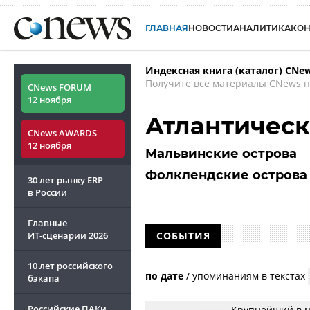
ГЛАВНАЯ
НОВОСТИ
АНАЛИТИКА
КО
Индексная книга (каталог) CNe
Получите все материалы CNews п
CNews FORUM
12 ноября
Атлантическ
CNews AWARDS
12 ноября
Мальвинские острова
Фолклендские острова
30 лет рынку ERP
в России
Главные
ИТ-сценарии
2026
СОБЫТИЯ
10 лет российского
по дате
/
упоминаниям в текстах
бэкапа
Российские ПАКи
Крупнейший в м