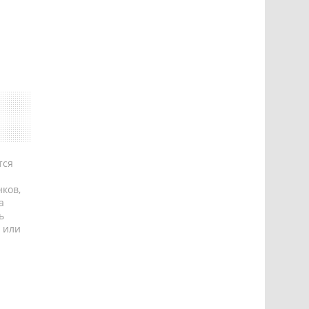
тся
ков,
а
ь
 или