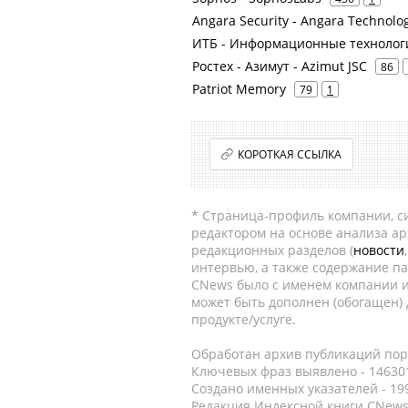
Angara Security - Angara Technolo
ИТБ - Информационные технолог
Ростех - Азимут - Azimut JSC
86
Patriot Memory
79
1
КОРОТКАЯ ССЫЛКА
* Страница-профиль компании, сис
редактором на основе анализа а
редакционных разделов (
новости
интервью, а также содержание па
CNews было с именем компании и
может быть дополнен (обогащен)
продукте/услуге.
Обработан архив публикаций порт
Ключевых фраз выявлено - 146301
Создано именных указателей - 19
Редакция Индексной книги CNews