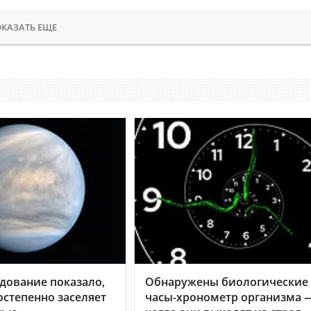
КАЗАТЬ ЕЩЕ
дование показало,
Обнаружены биологические
остепенно заселяет
часы-хронометр организма 