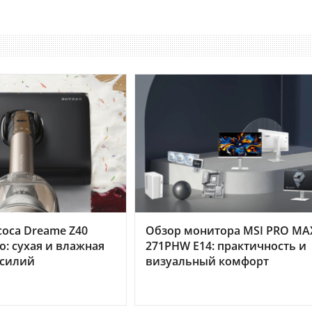
оса Dreame Z40
Обзор монитора MSI PRO MA
o: сухая и влажная
271PHW E14: практичность и
усилий
визуальный комфорт