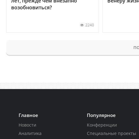
лет, прежде чем внезапно
Венеру жиз
возобновиться?
2240
ПО
Главное
Популярное
Новости
Конференции
Аналитика
Специальные проекты