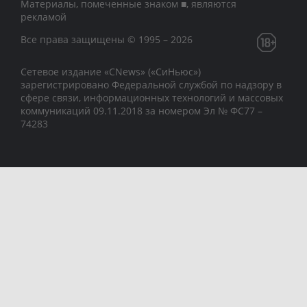
Материалы, помеченные знаком ■, являются
рекламой
Все права защищены © 1995 – 2026
Сетевое издание «CNews» («СиНьюс»)
зарегистрировано Федеральной службой по надзору в
сфере связи, информационных технологий и массовых
коммуникаций 09.11.2018 за номером Эл № ФС77 –
74283