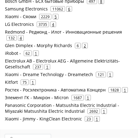
Bosch GmbH - БСХ бытовые приборы
497
8
Samsung Electronics
11062
6
Xiaomi - Сяоми
2229
5
LG Electronics
3735
4
Redmond - Редмонд - Илот - Инновационные решения
132
4
Glen Dimplex - Morphy Richards
6
2
iRobot -
62
1
Electrolux AB - Electrolux AEG - Allgemeine Elektrizitäts-
Gesellschaft
237
1
Xiaomi - Dreame Technology - Dreametech
121
1
Kitfort
75
1
Ростех - Росэлектроника - Автоматика Концерн
1828
1
Элемент ГК - Микрон - Micron
1687
1
Panasonic Corporation - Matsushita Electric Industrial -
Miyazaki Matsushita Electric Industrial
2692
1
Xiaomi - Jimmy - KingClean Electronic
23
1