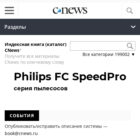
Разделы
Индексная книга (каталог)
CNews
*
Все категории
199002
▼
Получите все материалы
CNews по ключевому слову
Philips FC SpeedPro
серия пылесосов
СОБЫТИЯ
Опубликовать/исправить описание системы —
book@cnews.ru