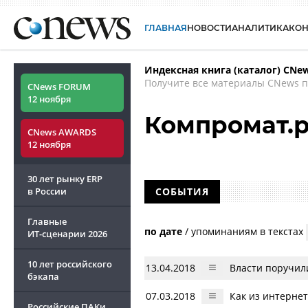
ГЛАВНАЯ
НОВОСТИ
АНАЛИТИКА
КО
Индексная книга (каталог) CNe
Получите все материалы CNews п
CNews FORUM
12 ноября
Компромат.
CNews AWARDS
12 ноября
30 лет рынку ERP
в России
СОБЫТИЯ
Главные
по дате
/
упоминаниям в текстах
ИТ-сценарии
2026
10 лет российского
13.04.2018
Власти поручил
бэкапа
07.03.2018
Как из интерне
Российские ПАКи