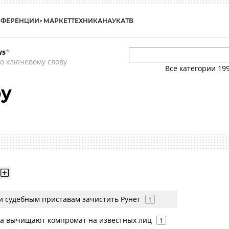
НФЕРЕНЦИИ
МАРКЕТ
ТЕХНИКА
НАУКА
ТВ
ws
*
о ключевому слову
Все категории
19
ру
и судебным приставам зачистить Рунет
1
та вычищают компромат на известных лиц
1