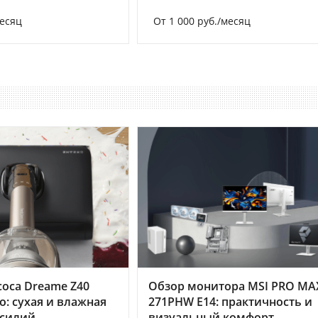
месяц
От 1 000 руб./месяц
оса Dreame Z40
Обзор монитора MSI PRO MA
o: сухая и влажная
271PHW E14: практичность и
усилий
визуальный комфорт