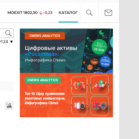
MOEXIT
1802,50
-0,23
КАТАЛОГ
CNEWS ANALYTICS
9124
▼
Цифровые активы
«Росатома».
Инфографика CNews
CNEWS ANALYTICS
Топ-10 сфер применения
квантовых компьютеров.
Инфографика CNews