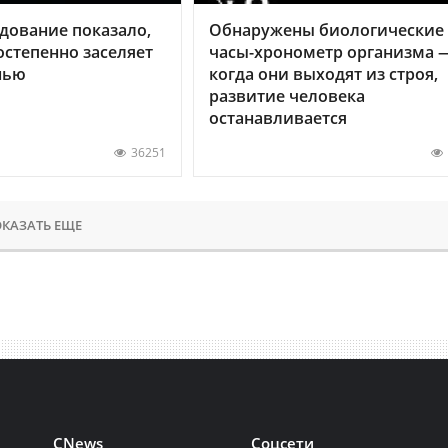
дование показало,
Обнаружены биологические
остепенно заселяет
часы-хронометр организма 
нью
когда они выходят из строя,
развитие человека
останавливается
36251
КАЗАТЬ ЕЩЕ
CNews
Соцсети