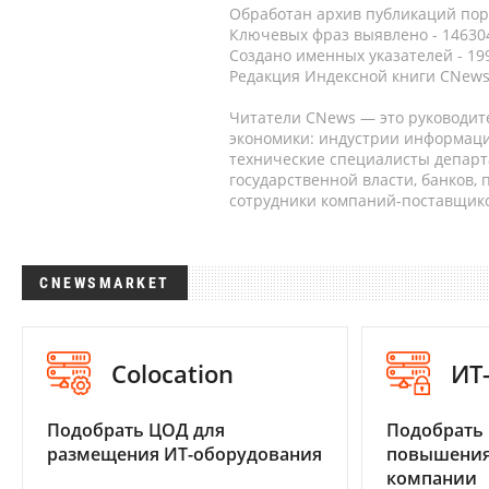
Обработан архив публикаций порт
Ключевых фраз выявлено - 146304
Создано именных указателей - 19
Редакция Индексной книги CNews
Читатели CNews — это руководит
экономики: индустрии информаци
технические специалисты депар
государственной власти, банков,
сотрудники компаний-поставщико
CNEWSMARKET
Colocation
ИТ
Подобрать ЦОД для
Подобрать
размещения ИТ-оборудования
повышения
компании