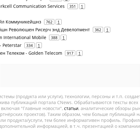
 Turkcell Communication Services
351
1
байл Коммуникейшнз
762
1
кейшн Революшен Рисерч энд Девелопмент
362
1
m International Mobile
388
1
 Peterstar
334
1
ен Телеком - Golden Telecom
917
1
темы (продукта или услуги), технологии, персоны и т.п. создае
рхива публикаций портала CNews. Обрабатываются тексты всех
, включая "Главные новости",
статьи
, аналитические обзоры рын
ртнёрских проектов). Таким образом, чем больше публикаций н
ли продукта/услуги, тем более информативен профиль. Профил
 дополнительной информацией, в т.ч. презентацией о компании