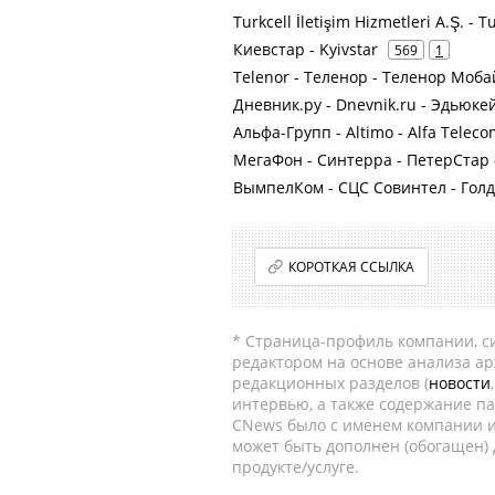
Turkcell İletişim Hizmetleri A.Ş. -
Киевстар - Kyivstar
569
1
Telenor - Теленор - Теленор Мо
Дневник.ру - Dnevnik.ru - Эдью
Альфа-Групп - Altimo - Alfa Teleco
МегаФон - Синтерра - ПетерСтар -
ВымпелКом - СЦС Совинтел - Голд
КОРОТКАЯ ССЫЛКА
* Страница-профиль компании, сис
редактором на основе анализа а
редакционных разделов (
новости
интервью, а также содержание па
CNews было с именем компании и
может быть дополнен (обогащен)
продукте/услуге.