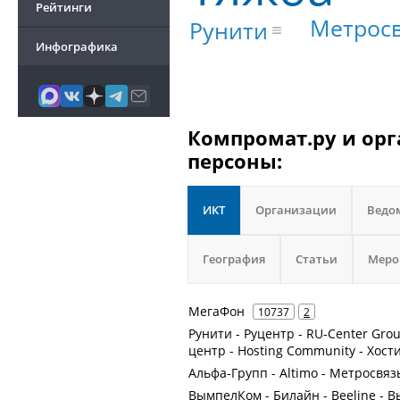
Рейтинги
Метрос
Рунити
Инфографика
Компромат.ру и орг
персоны:
ИКТ
Организации
Ведо
География
Статьи
Меро
МегаФон
10737
2
Рунити - Руцентр - RU-Center Gr
центр - Hosting Community - Хост
Альфа-Групп - Altimo - Метросвязь
ВымпелКом - Билайн - Beeline -