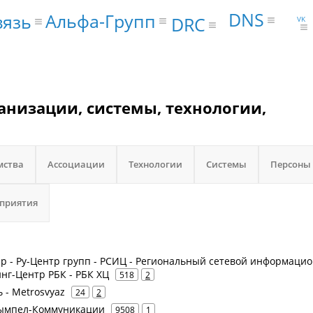
DNS
Альфа-Групп
вязь
DRC
VK
анизации, системы, технологии,
мства
Ассоциации
Технологии
Системы
Персоны
приятия
oup - Ру-Центр групп - РСИЦ - Региональный сетевой информаци
инг-Центр РБК - РБК ХЦ
518
2
 - Metrosvyaz
24
2
 Вымпел-Коммуникации
9508
1