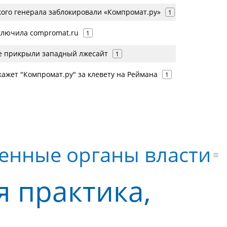
кого генерала заблокировали «Компромат.ру»
1
ключила compromat.ru
1
е прикрыли западный лжесайт
1
ажет "Компромат.ру" за клевету на Реймана
1
венные органы власти
я практика,