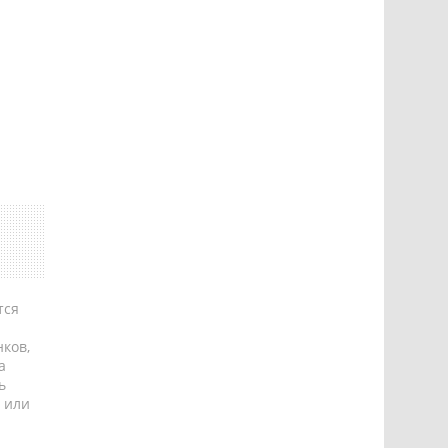
тся
ков,
а
ь
 или