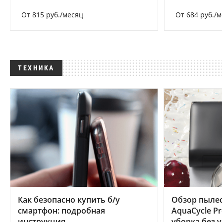
От 815 руб./месяц
От 684 руб./
ТЕХНИКА
Как безопасно купить б/у
Обзор пылес
смартфон: подробная
AquaCycle Pr
инструкция
уборка без 