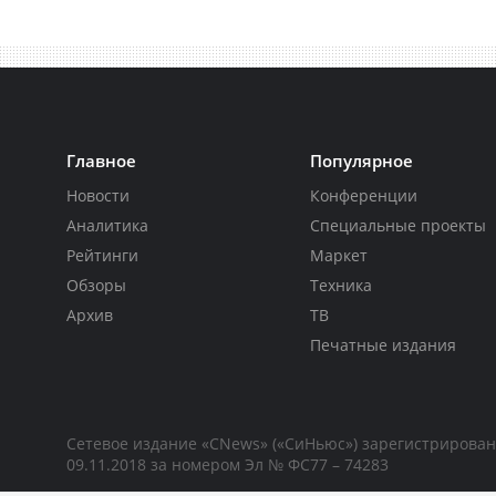
Главное
Популярное
Новости
Конференции
Аналитика
Специальные проекты
Рейтинги
Маркет
Обзоры
Техника
Архив
ТВ
Печатные издания
Сетевое издание «CNews» («СиНьюс») зарегистрирова
09.11.2018 за номером Эл № ФС77 – 74283