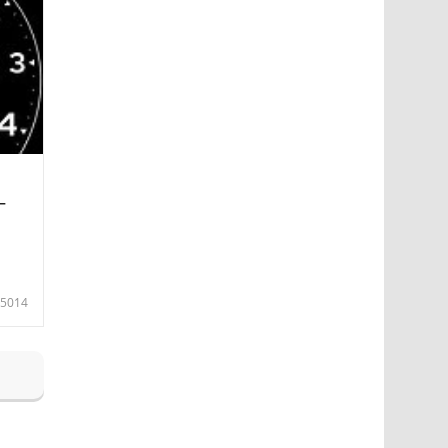
—
5014