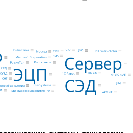
Ф
CIO
Прибалтика
ЦФО
ИТ-экосистема
СМБ
Москва
Сервер
SMS
Microsoft Corporation
Ростелеком
РадиоТел
ЭЦП
СХД
ЦБ РФ
СУБД
1С-Рарус
ФГИС ФАП
СЭД
СНГ
ЦОД
InterSystems
формТехнологии
РФ
Минздравсоцразвития РФ
АРМИТ