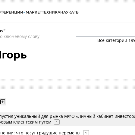
НФЕРЕНЦИИ
МАРКЕТ
ТЕХНИКА
НАУКА
ТВ
ws
*
о ключевому слову
Все категории
19
Игорь
пустил уникальный для рынка МФО «Личный кабинет инвестора
овым клиентским путем
1
анении: что несут грядущие перемены
1