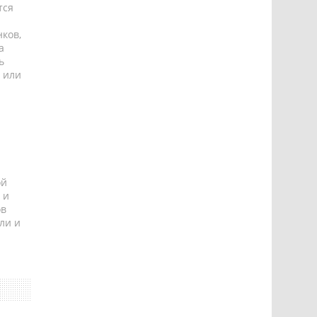
тся
ков,
а
ь
 или
ой
 и
ов
ли и