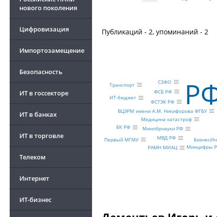
нового поколения
Цифровизация
Публикаций - 2, упоминаний - 2
Импортозамещение
Безопасность
Р
СЗФО
Транспорт
ФСБ РФ
ИТ в госсекторе
ИТ-бюджет
ФСТЭК РФ
ВЦЭРМ имени А.М. Никифорова ФГБУ
ИТ в банках
Медицина катастроф
БК РФ
Минобрнауки РФ
ИТ в торговле
МВД РФ
БизнесИн
Первый МГМУ
Минцифры 
РАМН МИАЦ
Телеком
Интернет
ИТ-бизнес