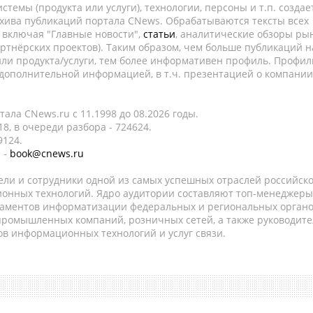
темы (продукта или услуги), технологии, персоны и т.п. создае
рхива публикаций портала CNews. Обрабатываются тексты всех
, включая "Главные новости",
статьи
, аналитические обзоры рын
ртнёрских проектов). Таким образом, чем больше публикаций н
ли продукта/услуги, тем более информативен профиль. Профил
 дополнительной информацией, в т.ч. презентацией о компании
ала CNews.ru c 11.1998 до 08.2026 годы.
8, в очереди разбора - 724624.
9124.
 -
book@cnews.ru
ели и сотрудники одной из самых успешных отраслей российск
онных технологий. Ядро аудитории составляют топ-менеджеры
таментов информатизации федеральных и региональных орган
 промышленных компаний, розничных сетей, а также руководите
в информационных технологий и услуг связи.