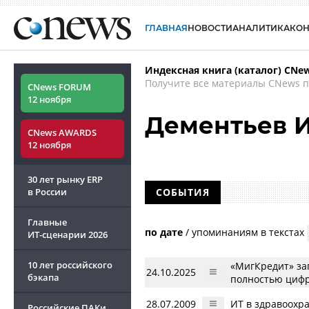
ГЛАВНАЯ
НОВОСТИ
АНАЛИТИКА
КО
Индексная книга (каталог) CNe
Получите все материалы CNews п
CNews FORUM
12 ноября
Дементьев 
CNews AWARDS
12 ноября
30 лет рынку ERP
в России
СОБЫТИЯ
Главные
по дате
/
упоминаниям в текстах
ИТ-сценарии
2026
10 лет российского
«МигКредит» за
24.10.2025
бэкапа
полностью цифр
28.07.2009
ИТ в здравоохр
Российские ПАКи