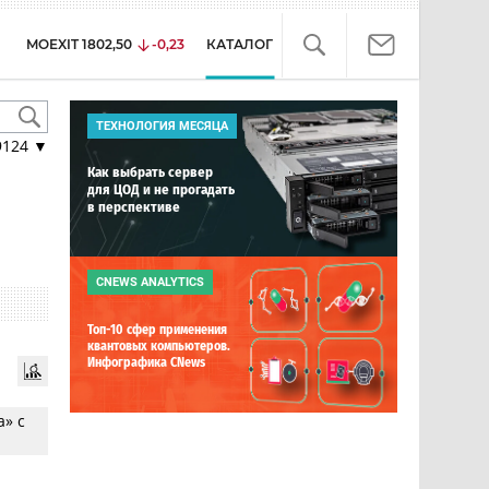
MOEXIT
1802,50
-0,23
КАТАЛОГ
ТЕХНОЛОГИЯ МЕСЯЦА
9124
▼
Как выбрать сервер
для ЦОД и не прогадать
в перспективе
CNEWS ANALYTICS
Топ-10 сфер применения
квантовых компьютеров.
Инфографика CNews
» с