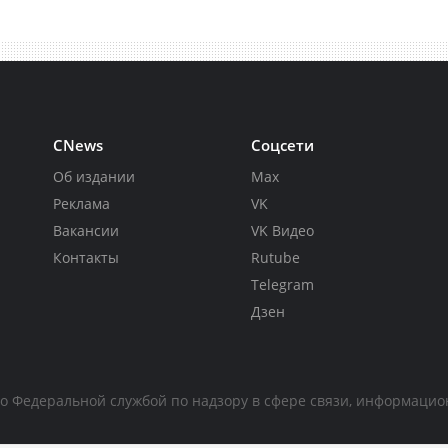
CNews
Соцсети
Об издании
Max
Реклама
VK
Вакансии
VK Видео
Контакты
Rutube
Telegram
Дзен
но Федеральной службой по надзору в сфере связи, информаци