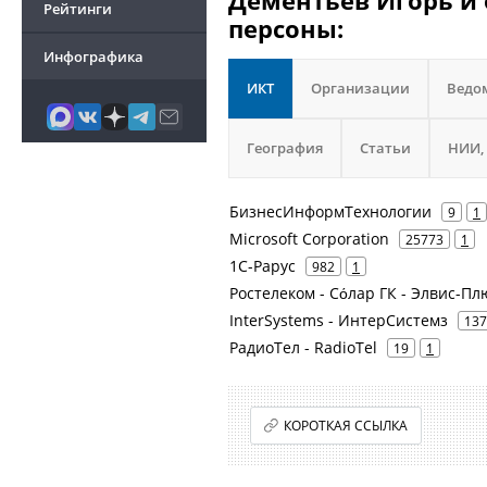
Дементьев Игорь и 
Рейтинги
персоны:
Инфографика
ИКТ
Организации
Ведо
География
Статьи
НИИ,
БизнесИнформТехнологии
9
1
Microsoft Corporation
25773
1
1С-Рарус
982
1
Ростелеком - Сόлар ГК - Элвис-Пл
InterSystems - ИнтерСистемз
137
РадиоТел - RadioTel
19
1
КОРОТКАЯ ССЫЛКА