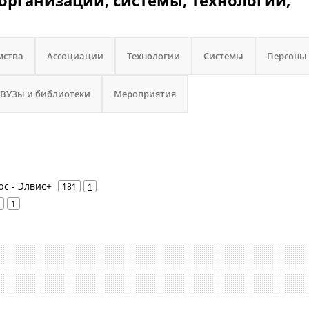
организации, системы, технологии,
мства
Ассоциации
Технологии
Системы
Персоны
 ВУЗы и библиотеки
Мероприятия
юс - Элвис+
181
1
1