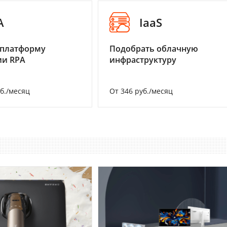
A
IaaS
 платформу
Подобрать облачную
ии RPA
инфраструктуру
уб./месяц
От 346 руб./месяц