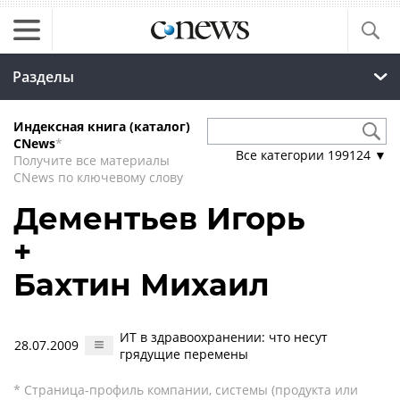
Разделы
Индексная книга (каталог)
CNews
*
Все категории
199124
▼
Получите все материалы
CNews по ключевому слову
Дементьев Игорь
+
Бахтин Михаил
ИТ в здравоохранении: что несут
28.07.2009
грядущие перемены
* Страница-профиль компании, системы (продукта или