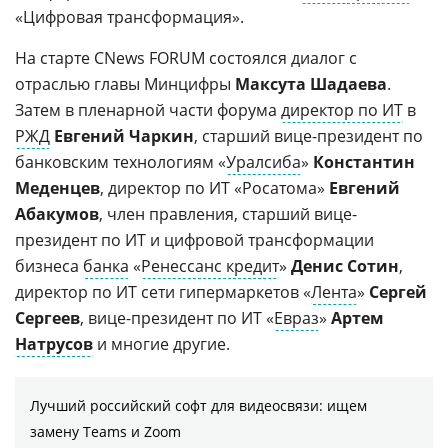
«Цифровая трансформация».
На старте CNews FORUM состоялся диалог с
отраслью главы Минцифры
Максута Шадаева
.
Затем в пленарной части форума
директор по ИТ
в
РЖД
Евгений Чаркин
, старший вице-президент по
банковским технологиям «
Уралсиба
»
Константин
Меденцев
, директор по ИТ «Росатома»
Евгений
Абакумов
, член правления, старший вице-
президент по ИТ и цифровой трансформации
бизнеса
банка
«
Ренессанс кредит
»
Денис Сотин
,
директор по ИТ сети гипермаркетов «
Лента
»
Сергей
Сергеев
, вице-президент по ИТ «
Евраз
»
Артем
Натрусов
и многие другие.
Лучший российский софт для видеосвязи: ищем
замену Teams и Zoom