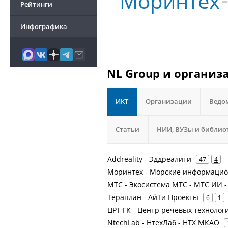
Моринтех
Рейтинги
Инфографика
NL Group и организ
ИКТ
Организации
Ведо
Статьи
НИИ, ВУЗы и библио
Addreality - Эддреалити
47
4
Моринтех - Морские информацио
МТС - Экосистема МТС - МТС ИИ - 
Тераплан - АйТи Проекты
6
1
ЦРТ ГК - Центр речевых технолог
NtechLab - НтехЛаб - НТХ МКАО