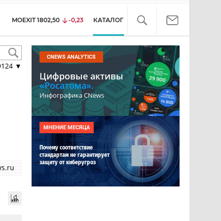
MOEXIT
1802,50
-0,23
КАТАЛОГ
CNEWS ANALYTICS
9124
▼
Цифровые активы
«Росатома».
Инфографика CNews
МНЕНИЕ МЕСЯЦА
Почему соответствие
стандартам не гарантирует
защиту от киберугроз
s.ru