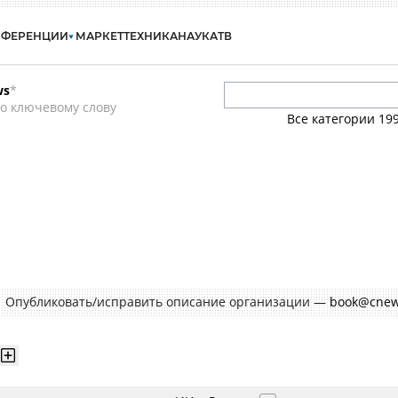
НФЕРЕНЦИИ
МАРКЕТ
ТЕХНИКА
НАУКА
ТВ
ws
*
о ключевому слову
Все категории
19
Опубликовать/исправить описание организации —
book@cnew