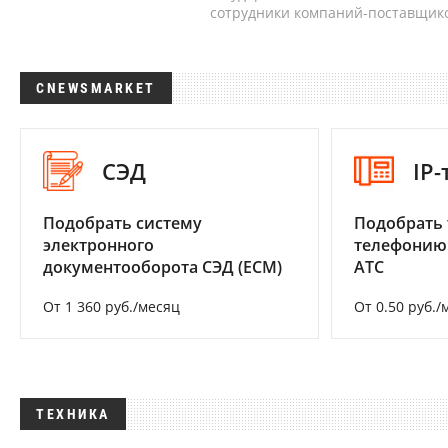
сотрудники компаний-поставщико
CNEWSMARKET
СЭД
IP
Подобрать систему
Подобрать 
электронного
телефонию
документооборота СЭД (ECM)
АТС
От 1 360 руб./месяц
От 0.50 руб./
ТЕХНИКА