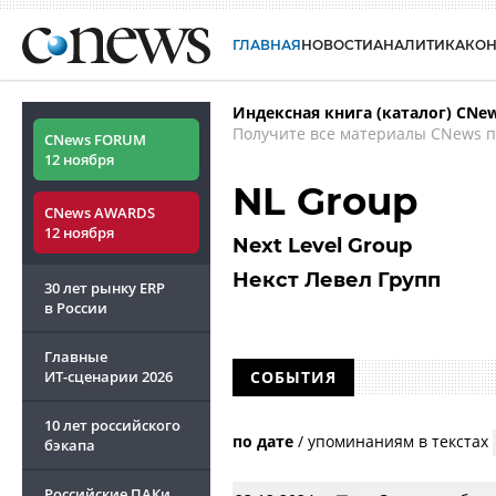
ГЛАВНАЯ
НОВОСТИ
АНАЛИТИКА
КО
Индексная книга (каталог) CNe
Получите все материалы CNews п
CNews FORUM
12 ноября
NL Group
CNews AWARDS
12 ноября
Next Level Group
Некст Левел Групп
30 лет рынку ERP
в России
Главные
ИТ-сценарии
2026
СОБЫТИЯ
10 лет российского
по дате
/
упоминаниям в текстах
бэкапа
Российские ПАКи