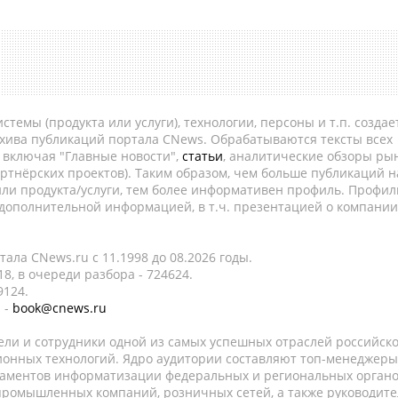
темы (продукта или услуги), технологии, персоны и т.п. создае
рхива публикаций портала CNews. Обрабатываются тексты всех
, включая "Главные новости",
статьи
, аналитические обзоры рын
ртнёрских проектов). Таким образом, чем больше публикаций н
ли продукта/услуги, тем более информативен профиль. Профил
 дополнительной информацией, в т.ч. презентацией о компании
ала CNews.ru c 11.1998 до 08.2026 годы.
8, в очереди разбора - 724624.
9124.
 -
book@cnews.ru
ели и сотрудники одной из самых успешных отраслей российск
онных технологий. Ядро аудитории составляют топ-менеджеры
таментов информатизации федеральных и региональных орган
 промышленных компаний, розничных сетей, а также руководите