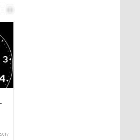
—
5017