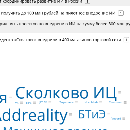
ет координировать развитие ИИ в России
1
т получить до 100 млн рублей на пилотное внедрение ИИ
1
брил пять проектов по внедрению ИИ на сумму более 300 млн р
дента «Сколково» внедрили в 400 магазинов торговой сети
1
Сколково ИЦ
я
Тераплан
NtechLab
ЦРТ ГК
Сколково
VK
HPC
ddreality
БТиЭ
Vocord