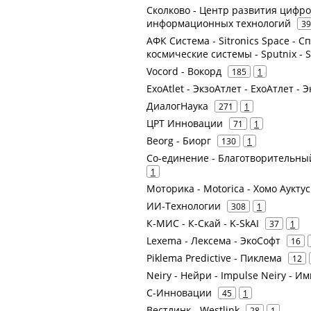
Сколково - Центр развития цифров
информационных технологий
39
АФК Система - Sitronics Space -
космические системы - Sputnix - Sa
Vocord - Вокорд
185
1
ExoAtlet - ЭкзоАтлет - ExoАтлет - 
ДиалогНаука
271
1
ЦРТ Инновации
71
1
Beorg - Биорг
130
1
Со-единение - Благотворительны
1
Моторика - Motorica - Хомо Ауктус
ИИ-Технологии
308
1
К-МИС - К-Скай - K-SkAI
37
1
Lexema - Лексема - ЭкоСофт
16
Piklema Predictive - Пиклема
12
Neiry - Нейри - Impulse Neiry - И
С-Инновации
45
1
Вестлинк - Westlink
28
1