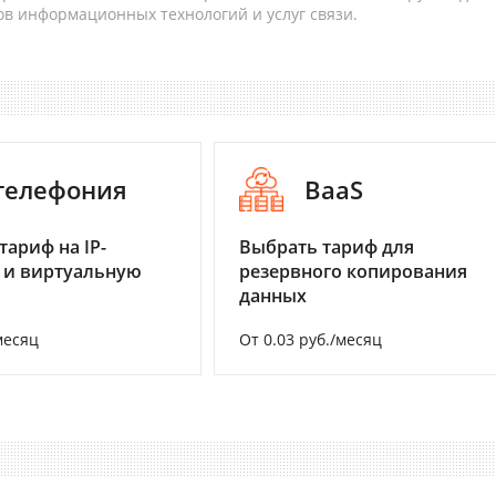
в информационных технологий и услуг связи.
-телефония
BaaS
тариф на IP-
Выбрать тариф для
 и виртуальную
резервного копирования
данных
месяц
От 0.03 руб./месяц