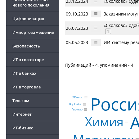
23.12.2024
«Сколково» буд
нового поколения
09.10.2023
Заказчики могу
Цифровизация
«Сколково» одо
26.07.2023
1
Импортозамещение
05.05.2023
ИИ-систему рези
Безопасность
ИТ в госсекторе
Публикаций - 4, упоминаний - 4
ИТ в банках
ИТ в торговле
Росси
ЯКласс
Телеком
Big Data
Геомир
A
Интернет
Химия
ИТ-бизнес