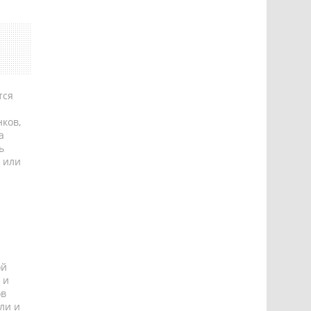
тся
ков,
а
ь
 или
ой
 и
ов
ли и