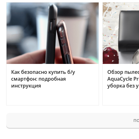
Как безопасно купить б/у
Обзор пылес
смартфон: подробная
AquaCycle Pr
инструкция
уборка без 
ПО