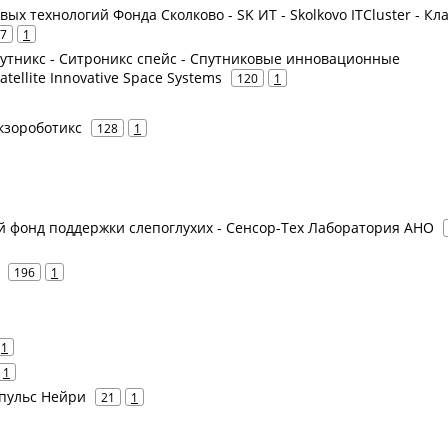
ых технологий Фонда Сколково - SK ИТ - Skolkovo ITCluster - Кл
7
1
 Спутникс - Ситроникс спейс - Спутниковые инновационные
tellite Innovative Space Systems
120
1
Экзороботикс
128
1
й фонд поддержки слепоглухих - Сенсор-Тех Лаборатория АНО
196
1
1
1
мпульс Нейри
21
1