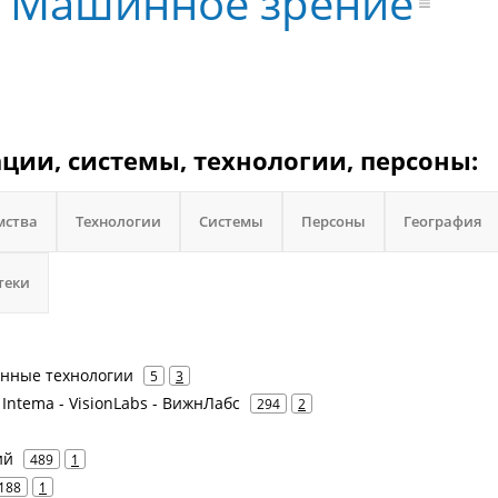
Машинное зрение
ации, системы, технологии, персоны:
мства
Технологии
Системы
Персоны
География
теки
нные технологии
5
3
Intema - VisionLabs - ВижнЛабс
294
2
ий
489
1
188
1