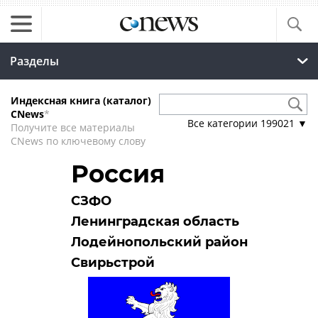
Разделы
Индексная книга (каталог)
CNews
*
Все категории
199021
▼
Получите все материалы
CNews по ключевому слову
Россия
СЗФО
Ленинградская область
Лодейнопольский район
Свирьстрой