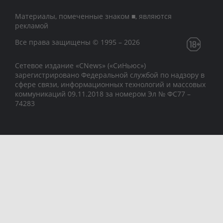
Материалы, помеченные знаком ■, являются
рекламой
Все права защищены © 1995 – 2026
Сетевое издание «CNews» («СиНьюс»)
зарегистрировано Федеральной службой по надзору в
сфере связи, информационных технологий и массовых
коммуникаций 09.11.2018 за номером Эл № ФС77 –
74283