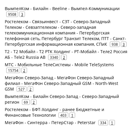
ВымпелКом - Билайн - Beeline - Вымпел-Коммуникации
9508
3
Ростелеком - Связьинвест - СЗТ - Северо-Западный
Телеком - Севзаптелеком - Северо-западная
телекоммуникационная компания - Петербургская
телефонная сеть, Петербург Транзит Телеком, ПТТ - Санкт-
Петербургская информационная компания, СПиК
938
3
Т2 - Т2 Мобайл - Т2 РТК Холдинг - РТ-Мобайл - Теле2 Россия
АБ - Tele2 Russia AB
3340
2
МТС - Мобильные ТелеСистемы - Mobile TeleSystems
15754
2
МегаФон Северо-Запад - МегаФон Северо-Западный
филиал - МегаФон Северо-Западный GSM - North-West
GSM
527
2
ВымпелКом - Билайн Северо-Запад - Северо-Западный
регион
69
2
Ростелеком - БФТ-Холдинг - ранее Бюджетные и
Финансовые Технологии
403
1
МегаФон - Синтерра - ПетерСтар - Peterstar
334
1