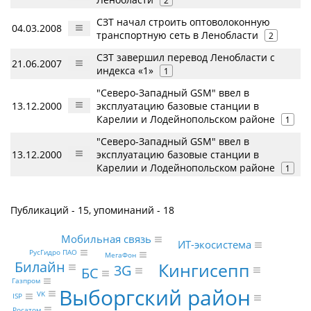
2
СЗТ начал строить оптоволоконную
04.03.2008
транспортную сеть в Ленобласти
2
СЗТ завершил перевод Ленобласти с
21.06.2007
индекса «1»
1
"Северо-Западный GSM" ввел в
13.12.2000
эксплуатацию базовые станции в
Карелии и Лодейнопольском районе
1
"Северо-Западный GSM" ввел в
13.12.2000
эксплуатацию базовые станции в
Карелии и Лодейнопольском районе
1
Публикаций - 15, упоминаний - 18
Мобильная связь
ИТ-экосистема
РусГидро ПАО
МегаФон
Билайн
Кингисепп
3G
БС
Газпром
Выборгский район
VK
ISP
Росатом