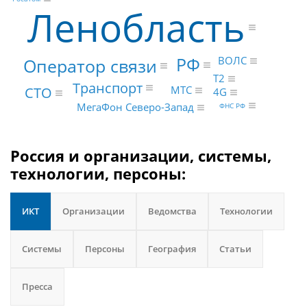
Ленобласть
РФ
Оператор связи
ВОЛС
Т2
Транспорт
МТС
CTO
4G
МегаФон Северо-Запад
ФНС РФ
Россия и организации, системы,
технологии, персоны:
ИКТ
Организации
Ведомства
Технологии
Системы
Персоны
География
Статьи
Пресса