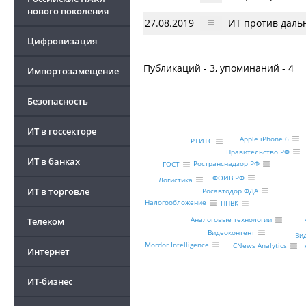
нового поколения
27.08.2019
ИТ против даль
Цифровизация
Публикаций - 3, упоминаний - 4
Импортозамещение
Безопасность
ИТ в госсекторе
Apple iPhone 6
РТИТС
Правительство РФ
ИТ в банках
Ространснадзор РФ
ГОСТ
ФОИВ РФ
Логистика
ИТ в торговле
Росавтодор ФДА
Налогообложение
ППВК
Аналоговые технологии
Телеком
Видеоконтент
Ви
Mordor Intelligence
CNews Analytics
Интернет
ИТ-бизнес