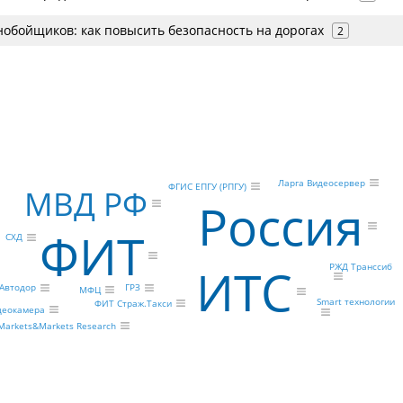
нобойщиков: как повысить безопасность на дорогах
2
Ларга Видеосервер
ФГИС ЕПГУ (РПГУ)
МВД РФ
Россия
ФИТ
СХД
ИТС
РЖД Транссиб
ГРЗ
Автодор
МФЦ
Smart технологии
ФИТ Страж.Такси
деокамера
Markets&Markets Research