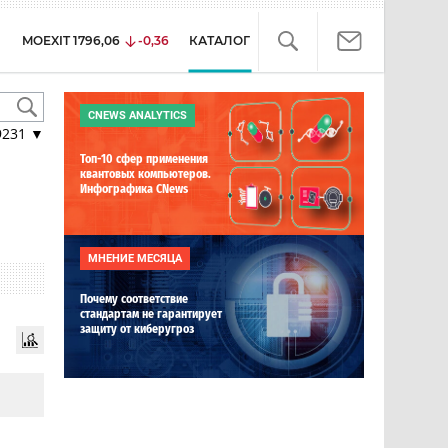
MOEXIT
1796,06
-0,36
КАТАЛОГ
CNEWS ANALYTICS
9231
▼
Топ-10 сфер применения
квантовых компьютеров.
Инфографика CNews
МНЕНИЕ МЕСЯЦА
Почему соответствие
стандартам не гарантирует
защиту от киберугроз