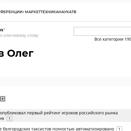
НФЕРЕНЦИИ
МАРКЕТ
ТЕХНИКА
НАУКА
ТВ
ws
*
о ключевому слову
Все категории
19
в Олег
s опубликовал первый рейтинг игроков российского рынка
ия
1
 белгородских таксистов полностью автоматизировано
1