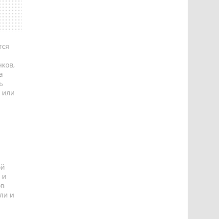
тся
ков,
а
ь
 или
ой
 и
ов
ли и