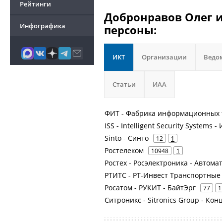
Рейтинги
Добронравов Олег и
Инфографика
персоны:
ИКТ
Организации
Ведо
Статьи
ИАА
ФИТ - Фабрика информационных 
ISS - Intelligent Security System
Sinto - Синто
12
1
Ростелеком
10948
1
Ростех - Росэлектроника - Автом
РТИТС - РТ-Инвест Транспортные
Росатом - РУКИТ - БайтЭрг
77
1
Ситроникс - Sitronics Group - К