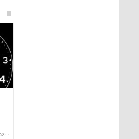
—
5220