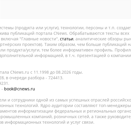
темы (продукта или услуги), технологии, персоны и т.п. создае
рхива публикаций портала CNews. Обрабатываются тексты всех
, включая "Главные новости",
статьи
, аналитические обзоры рын
ртнёрских проектов). Таким образом, чем больше публикаций н
ли продукта/услуги, тем более информативен профиль. Профил
 дополнительной информацией, в т.ч. презентацией о компании
ала CNews.ru c 11.1998 до 08.2026 годы.
8, в очереди разбора - 724413.
9231.
 -
book@cnews.ru
ели и сотрудники одной из самых успешных отраслей российск
онных технологий. Ядро аудитории составляют топ-менеджеры
таментов информатизации федеральных и региональных орган
 промышленных компаний, розничных сетей, а также руководите
в информационных технологий и услуг связи.