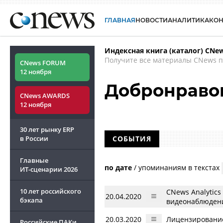
ГЛАВНАЯ
НОВОСТИ
АНАЛИТИКА
КО
Индексная книга (каталог) CNe
Получите все материалы CNews п
CNews FORUM
12 ноября
Добронраво
CNews AWARDS
12 ноября
30 лет рынку ERP
в России
СОБЫТИЯ
Главные
по дате
/
упоминаниям в текстах
ИТ-сценарии
2026
10 лет российского
CNews Analytic
20.04.2020
бэкапа
видеонаблюден
20.03.2020
Лицензирование
Российские ПАКи