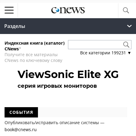
Разделы
Индексная книга (каталог)
CNews
*
Все категории
199231
▼
Получите все материалы
CNews по ключевому слову
ViewSonic Elite XG
серия игровых мониторов
СОБЫТИЯ
Опубликовать/исправить описание системы —
book@cnews.ru