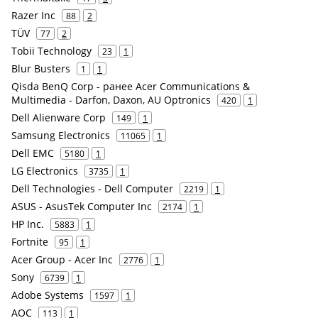
Razer Inc
88
2
TÜV
77
2
Tobii Technology
23
1
Blur Busters
1
1
Qisda BenQ Corp - ранее Acer Communications &
Multimedia - Darfon, Daxon, AU Optronics
420
1
Dell Alienware Corp
149
1
Samsung Electronics
11065
1
Dell EMC
5180
1
LG Electronics
3735
1
Dell Technologies - Dell Computer
2219
1
ASUS - AsusTek Computer Inc
2174
1
HP Inc.
5883
1
Fortnite
95
1
Acer Group - Acer Inc
2776
1
Sony
6739
1
Adobe Systems
1597
1
AOC
113
1