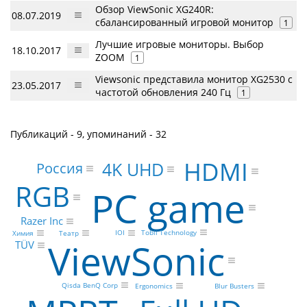
Обзор ViewSonic XG240R:
08.07.2019
сбалансированный игровой монитор
1
Лучшие игровые мониторы. Выбор
18.10.2017
ZOOM
1
Viewsonic представила монитор XG2530 с
23.05.2017
частотой обновления 240 Гц
1
Публикаций - 9, упоминаний - 32
HDMI
4K UHD
Россия
RGB
PC game
Razer Inc
Tobii Technology
IOI
Театр
Химия
ViewSonic
TÜV
Qisda BenQ Corp
Blur Busters
Ergonomics