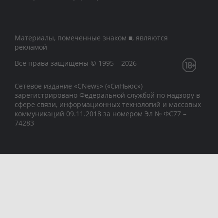
Материалы, помеченные знаком ■, являются
рекламой
Все права защищены © 1995 – 2026
Сетевое издание «CNews» («СиНьюс»)
зарегистрировано Федеральной службой по надзору в
сфере связи, информационных технологий и массовых
коммуникаций 09.11.2018 за номером Эл № ФС77 –
74283