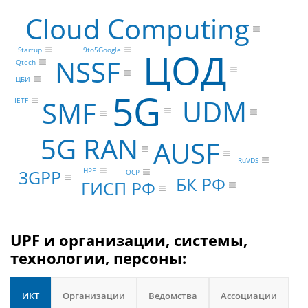
Cloud Computing
ЦОД
9to5Google
Startup
NSSF
Qtech
ЦБИ
5G
UDM
SMF
IETF
5G RAN
AUSF
RuVDS
3GPP
HPE
OCP
БК РФ
ГИСП РФ
UPF и организации, системы,
технологии, персоны:
ИКТ
Организации
Ведомства
Ассоциации