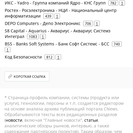
ИКС - Yadro - Группа компаний Ядро - КНС Групп
782
1
Ростех - Росэлектроника - НЦИ - Национальный центр
информатизации
439
1
DEPO Computers - Депо Электроникс
706
1
S8 Capital - Aquarius - Аквариус - Аквариус Системз
Интеграл
1083
1
BSS - Banks Soft Systems - Банк Софт Системс - БСС
740
1
Код Безопасности
812
1
КОРОТКАЯ ССЫЛКА
* Страница-профиль компании, системы (продукта или
услуги), технологии, персоны и т.п. создается редактором
на основе анализа архива публикаций портала CNews.
Обрабатываются тексты всех редакционных разделов
(
новости
, включая "Главные новости",
статьи
,
аналитические обзоры рынков, интервью, а также
содержание партнёрских проектов). Таким образом, чем