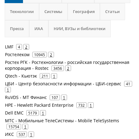
Технологии
Системы
География
Статьи
Пресса
ИАА
НИИ, ВУЗы и библиотеки
LMF
4
2
Ростелеком
10945
2
Ростех РГК - Ростехнологии - российская государственная
корпорация - Rostec
3456
2
Qtech - Кьютэк
211
1
ЦБИ - Центр безопасности информации - ЦБИ-сервис
41
1
RuVDS - МТ Финанс
107
1
HPE - Hewlett Packard Enterprise
732
1
Dell EMC
5179
1
МТС - Мобильные ТелеСистемы - Mobile TeleSystems
15754
1
ИКС
537
1