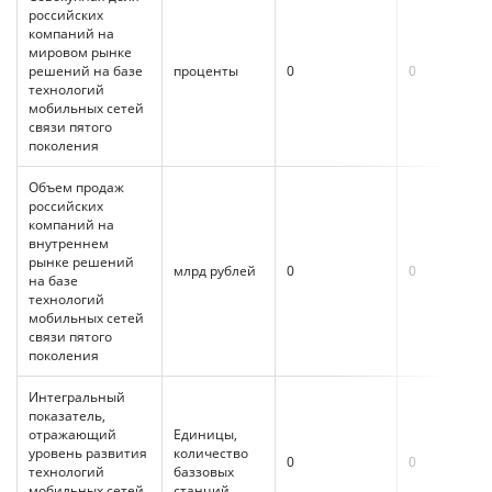
российских
компаний на
мировом рынке
решений на базе
проценты
0
0
0
технологий
мобильных сетей
связи пятого
поколения
Объем продаж
российских
компаний на
внутреннем
рынке решений
млрд рублей
0
0
0
на базе
технологий
мобильных сетей
связи пятого
поколения
Интегральный
показатель,
отражающий
Единицы,
уровень развития
количество
0
0
0
технологий
баззовых
мобильных сетей
станций