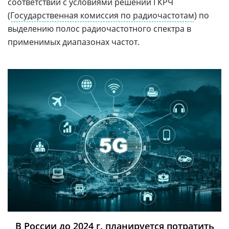
соответствии с условиями решений ГКРЧ
(
Государственная комиссия по радиочастотам
) по
выделению полос радиочастотного спектра в
применимых диапазонах частот.
В России до 2024 г. планируется потратить