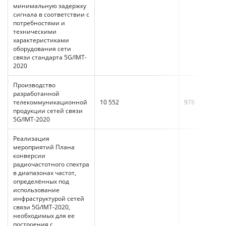
минимальную задержку
сигнала в соответствии с
потребностями и
техническими
характеристиками
оборудования сети
связи стандарта 5G/IMT-
2020
Производство
разработанной
телекоммуникационной
10 552
978
продукции сетей связи
5G/IMT-2020
Реализация
мероприятий Плана
конверсии
радиочастотного спектра
в диапазонах частот,
определённых под
использование
инфраструктурой сетей
связи 5G/IMT-2020,
необходимых для ее
построения с