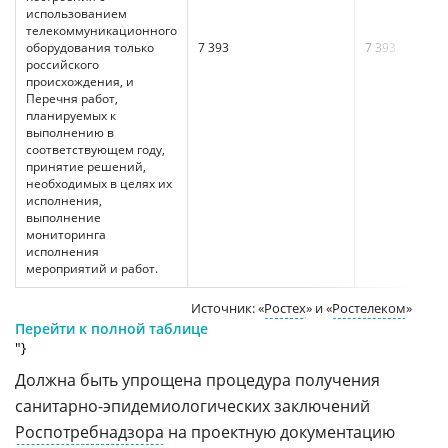
использованием
телекоммуникационного
оборудования только
7 393
7 393
российского
происхождения, и
Перечня работ,
планируемых к
выполнению в
соответствующем году,
принятие решений,
необходимых в целях их
исполнения,
выполнение
мониторинга
исполнения
мероприятий и работ.
Источник: «
Ростех
» и «
Ростелеком
»
Перейти к полной таблице
"}
Должна быть упрощена процедура получения
санитарно-эпидемиологических заключений
Роспотребнадзора
на проектную документацию