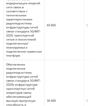
модернизации опорной
сети связи в
соответствии с
техническими
характеристиками
радиоподсистемы
60 800
0
инфраструктуры сетей
связи стандарта 5G/IMT-
2020, транспортной
сетью и экосистемой
подключенных/
планируемых к
подключению сервисных
платформ
Обеспечение
подключения
радиоподсистемы
инфраструктуры сетей
связи стандарта 5G/IMT-
2020к инфраструктуре
транспортных сетей
операторов связи,
обеспечивающей
высокую пропускную
30 400
0
способность и