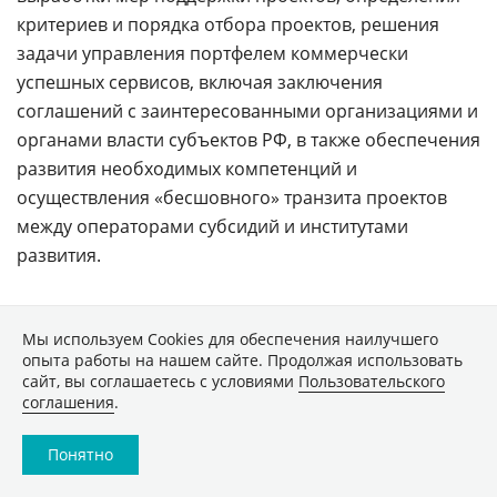
критериев и порядка отбора проектов, решения
задачи управления портфелем коммерчески
успешных сервисов, включая заключения
соглашений с заинтересованными организациями и
органами власти субъектов РФ, в также обеспечения
развития необходимых компетенций и
осуществления «бесшовного» транзита проектов
между операторами субсидий и институтами
развития.
Приоритетные технологии
Мы используем Сookies для обеспечения наилучшего
опыта работы на нашем сайте. Продолжая использовать
В рамках дорожной карты выделено четыре
сайт, вы соглашаетесь с условиями
Пользовательского
приоритетных технологии. На разработку
соглашения
.
технологий в сфере радиодоступа будет потрачено
10,3 млрд руб. Речь идет о линейке продуктов,
Понятно
комплексно реализующих сеть радиодоступа