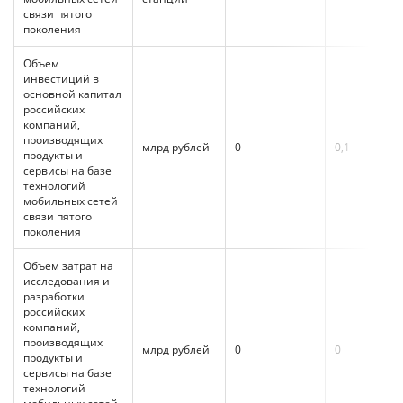
связи пятого
поколения
Объем
инвестиций в
основной капитал
российских
компаний,
производящих
млрд рублей
0
0,1
3,4
продукты и
сервисы на базе
технологий
мобильных сетей
связи пятого
поколения
Объем затрат на
исследования и
разработки
российских
компаний,
производящих
млрд рублей
0
0
1,5
продукты и
сервисы на базе
технологий