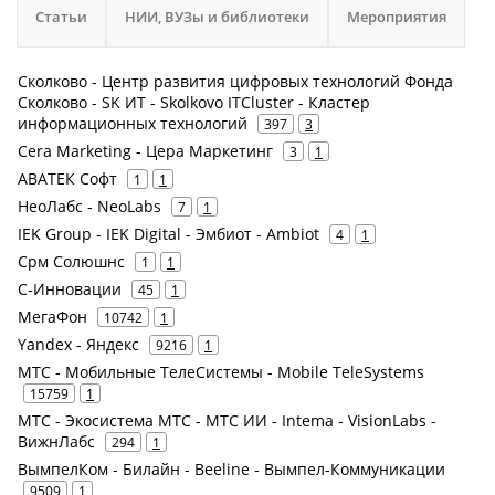
Статьи
НИИ, ВУЗы и библиотеки
Мероприятия
Сколково - Центр развития цифровых технологий Фонда
Сколково - SK ИТ - Skolkovo ITCluster - Кластер
информационных технологий
397
3
Cera Marketing - Цера Маркетинг
3
1
АВАТЕК Софт
1
1
НеоЛабс - NeoLabs
7
1
IEK Group - IEK Digital - Эмбиот - Ambiot
4
1
Срм Солюшнс
1
1
С-Инновации
45
1
МегаФон
10742
1
Yandex - Яндекс
9216
1
МТС - Мобильные ТелеСистемы - Mobile TeleSystems
15759
1
МТС - Экосистема МТС - МТС ИИ - Intema - VisionLabs -
ВижнЛабс
294
1
ВымпелКом - Билайн - Beeline - Вымпел-Коммуникации
9509
1