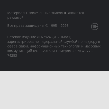
Материалы, помеченные знаком ■, являются
рекламой
Все права защищены © 1995 – 2026
Сетевое издание «CNews» («СиНьюс»)
зарегистрировано Федеральной службой по надзору в
сфере связи, информационных технологий и массовых
коммуникаций 09.11.2018 за номером Эл № ФС77 –
74283