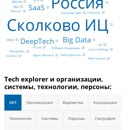
Россия
ВТБ
ВЭБ.РФ
SaaS
АБД
Магнит
Гепатера
Сколково ЦИС
Сколково ИЦ
Big Data
DeepTech
МШУ
VK
РТсим
М.Видео-Эльдорадо
Ozon Holdings
Рапид Био
Работодатель
Apple iPhone 6
Сколтех
Web Summit
Tech explorer и организации,
системы, технологии, персоны:
ИКТ
Организации
Ведомства
Ассоциации
Технологии
Системы
Персоны
География