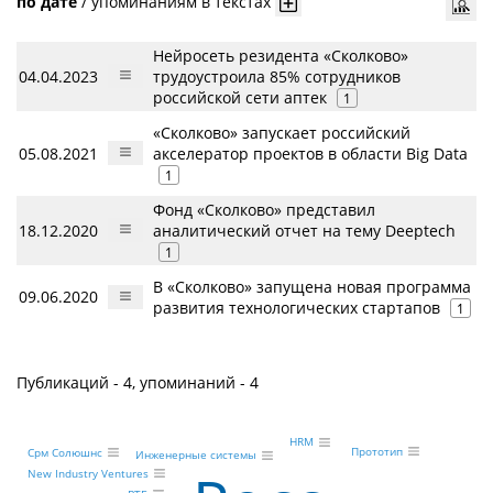
по дате
/
упоминаниям в текстах
Нейросеть резидента «Сколково»
04.04.2023
трудоустроила 85% сотрудников
российской сети аптек
1
«Сколково» запускает российский
05.08.2021
акселератор проектов в области Big Data
1
Фонд «Сколково» представил
18.12.2020
аналитический отчет на тему Deeptech
1
В «Сколково» запущена новая программа
09.06.2020
развития технологических стартапов
1
Публикаций - 4, упоминаний - 4
HRM
Прототип
Срм Солюшнс
Инженерные системы
New Industry Ventures