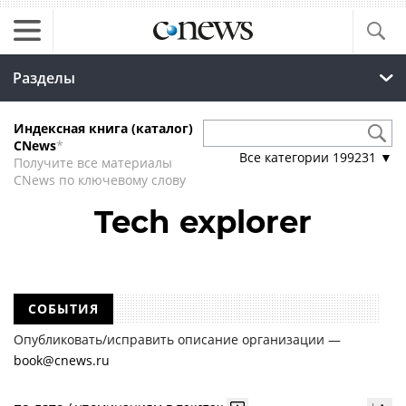
Разделы
Индексная книга (каталог)
CNews
*
Все категории
199231
▼
Получите все материалы
CNews по ключевому слову
Tech explorer
СОБЫТИЯ
Опубликовать/исправить описание организации —
book@cnews.ru