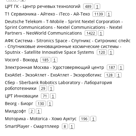
ЦРТ ГК - Центр речевых технологий
489
1
Т1 Сервионика - Айтеко - iTeco - Ай-Теко
1139
1
Deutsche Telekom - T-Mobile - Sprint Nextel Corporation -
Sprint Communications - Nextel Communications - Nextel
Partners - NeoWorld Communications
1422
1
АФК Система - Sitronics Space - Спутникс - Ситроникс спейс
- Спутниковые инновационные космические системы -
Sputnix - Satellite Innovative Space Systems
120
1
Vocord - Вокорд
185
1
Электронная Москва - Удостоверяющий центр
187
1
ExoAtlet - ЭкзоАтлет - ExoАтлет - Экзороботикс
128
1
Сбер - Sberbank Robotics Laboratory - Лаборатория
робототехники
29
1
ЦРТ Инновации
71
1
Beorg - Биорг
130
1
Милдсофт
2
1
Моторика - Motorica - Хомо Ауктус
196
1
SmartPlayer - Смартплеер
8
1