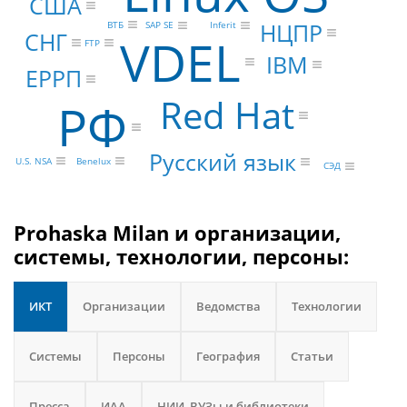
США
НЦПР
ВТБ
SAP SE
Inferit
СНГ
VDEL
FTP
IBM
ЕРРП
Red Hat
РФ
Русский язык
U.S. NSA
Benelux
СЭД
Prohaska Milan и организации,
системы, технологии, персоны:
ИКТ
Организации
Ведомства
Технологии
Системы
Персоны
География
Статьи
Пресса
ИАА
НИИ, ВУЗы и библиотеки