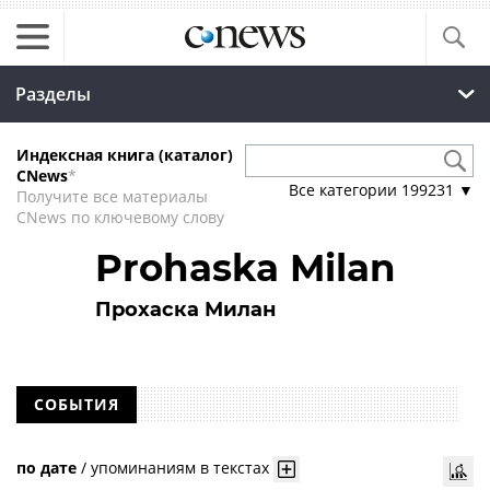
Разделы
Индексная книга (каталог)
CNews
*
Все категории
199231
▼
Получите все материалы
CNews по ключевому слову
Prohaska Milan
Прохаска Милан
СОБЫТИЯ
по дате
/
упоминаниям в текстах