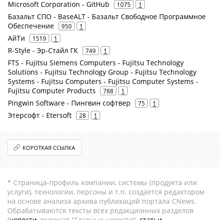
Microsoft Corporation - GitHub
1075
1
Базальт СПО - BaseALT - Базальт Свободное Программное
Обеспечение
950
1
АйТи
1519
1
R-Style - Эр-Стайл ГК
749
1
FTS - Fujitsu Siemens Computers - Fujitsu Technology
Solutions - Fujitsu Technology Group - Fujitsu Technology
Systems - Fujitsu Computers - Fujitsu Computer Systems -
Fujitsu Computer Products
788
1
Pingwin Software - Пингвин софтвер
75
1
Этерсофт - Etersoft
28
1
КОРОТКАЯ ССЫЛКА
* Страница-профиль компании, системы (продукта или
услуги), технологии, персоны и т.п. создается редактором
на основе анализа архива публикаций портала CNews.
Обрабатываются тексты всех редакционных разделов
(
новости
, включая "Главные новости",
статьи
,