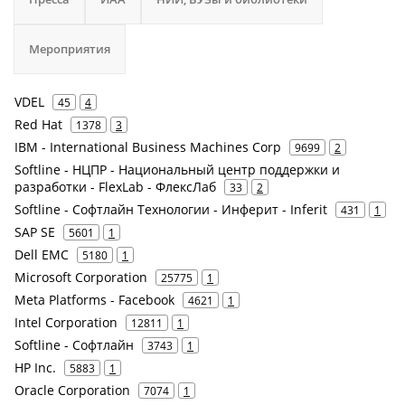
Мероприятия
VDEL
45
4
Red Hat
1378
3
IBM - International Business Machines Corp
9699
2
Softline - НЦПР - Национальный центр поддержки и
разработки - FlexLab - ФлексЛаб
33
2
Softline - Софтлайн Технологии - Инферит - Inferit
431
1
SAP SE
5601
1
Dell EMC
5180
1
Microsoft Corporation
25775
1
Meta Platforms - Facebook
4621
1
Intel Corporation
12811
1
Softline - Софтлайн
3743
1
HP Inc.
5883
1
Oracle Corporation
7074
1