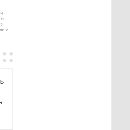
ой
 и
ов
ли и
ть
и