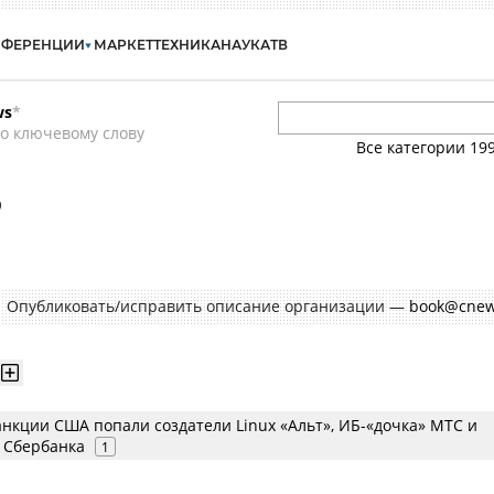
НФЕРЕНЦИИ
МАРКЕТ
ТЕХНИКА
НАУКА
ТВ
ws
*
о ключевому слову
Все категории
19
Б
Опубликовать/исправить описание организации —
book@cnew
нкции США попали создатели Linux «Альт», ИБ-«дочка» МТС и
 Сбербанка
1