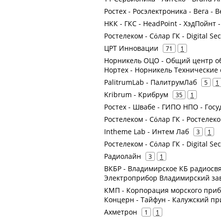
Ростех - Росэлектроника - Вега -
НКК - ГКС - HeadPoint - ХэдПойнт 
Ростелеком - Сόлар ГК - Digital S
ЦРТ Инновации
71
1
Норникель ОЦО - Общий центр об
Нортех - Норникель Технические
PalitrumLab - ПалитрумЛаб
5
1
Kribrum - Крибрум
35
1
Ростех - Швабе - ГИПО НПО - Гос
Ростелеком - Сόлар ГК - Ростелеко
Intheme Lab - Интем Лаб
3
1
Ростелеком - Сόлар ГК - Digital Se
Радиолайн
3
1
ВКБР - Владимирское КБ радиосв
Электроприбор Владимирский за
КМП - Корпорация морского приб
Концерн - Тайфун - Калужский п
Ахметрон
1
1