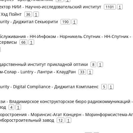
 Вектор НИИ - Научно-исследовательский институт
1101
1
- Хэд Пойнт
36
1
ecurity - Диджитал Секьюрити
190
1
служивания - НН-Инфоком - Норникель Спутник - НН-Спутник -
 сервисы
66
1
ударственный институт прикладной оптики
8
1
м-Солар - Luntry - Лантри - КлаудРан
33
1
curity - Digital Compliance - Диджитал Комплаенс
5
1
язи - Владимирское конструкторское бюро радиокоммуникаций -
вод
4
1
оростроения - Моринсис-Агат Концерн - Моринформсистема-Аг
риборостроительный завод
12
1