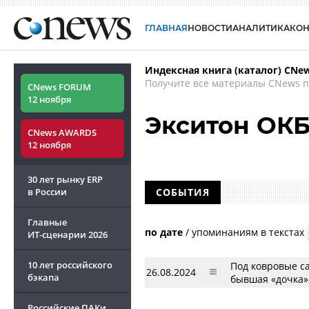
ГЛАВНАЯ
НОВОСТИ
АНАЛИТИКА
КО
Индексная книга (каталог) CNe
Получите все материалы CNews п
CNews FORUM
12 ноября
Экситон ОК
CNews AWARDS
12 ноября
30 лет рынку ERP
в России
СОБЫТИЯ
Главные
по дате
/
упоминаниям в текстах
ИТ-сценарии
2026
10 лет российского
Под ковровые са
26.08.2024
бэкапа
бывшая «дочка»
Российские ПАКи