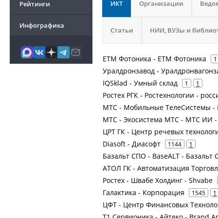
ИКТ
Организации
Ведо
Рейтинги
Инфографика
Статьи
НИИ, ВУЗы и библио
ЕТМ Фотоника - ЕТМ Фотоника
1
Уралдронзавод - Уралдронвагонз
IQSklad - Умный склад
1
1
Ростех РГК - Ростехнологии - рос
МТС - Мобильные ТелеСистемы - 
МТС - Экосистема МТС - МТС ИИ - 
ЦРТ ГК - Центр речевых технолог
Diasoft - Диасофт
1144
1
Базальт СПО - BaseALT - Базаль
АТОЛ ГК - Автоматизация Торговл
Ростех - Швабе Холдинг - Shvabe
Галактика - Корпорация
1545
1
ЦФТ - Центр Финансовых Техноло
Т1 Сервионика - Айтеко - Brand An