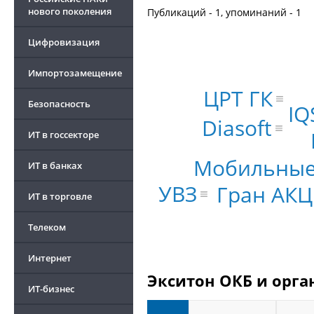
нового поколения
Публикаций - 1, упоминаний - 1
Цифровизация
Импортозамещение
ЦРТ ГК
Безопасность
IQ
Diasoft
ИТ в госсекторе
Мобильные
ИТ в банках
УВЗ
Гран АКЦ
ИТ в торговле
Телеком
Интернет
Экситон ОКБ и орга
ИТ-бизнес