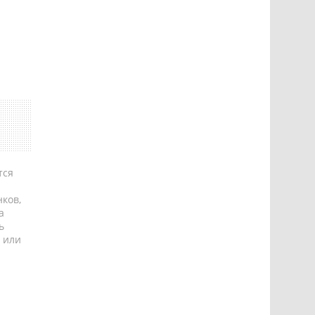
тся
ков,
а
ь
 или