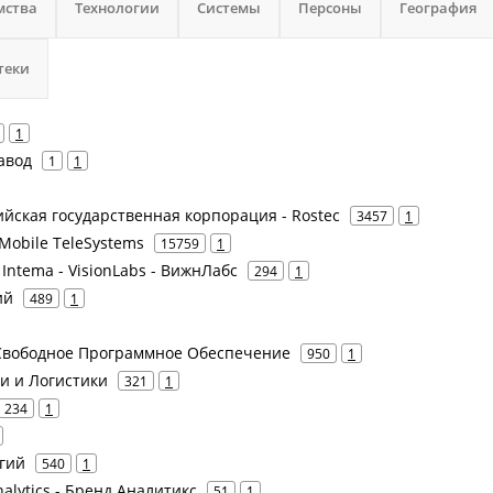
мства
Технологии
Системы
Персоны
География
теки
1
авод
1
1
сийская государственная корпорация - Rostec
3457
1
Mobile TeleSystems
15759
1
Intema - VisionLabs - ВижнЛабс
294
1
ий
489
1
т Свободное Программное Обеспечение
950
1
и и Логистики
321
1
234
1
гий
540
1
alytics - Бренд Аналитикс
51
1