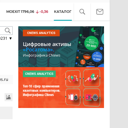
MOEXIT
1796,06
-0,36
КАТАЛОГ
CNEWS ANALYTICS
9231
▼
Цифровые активы
«Росатома».
Инфографика CNews
CNEWS ANALYTICS
s.ru
Топ-10 сфер применения
квантовых компьютеров.
Инфографика CNews