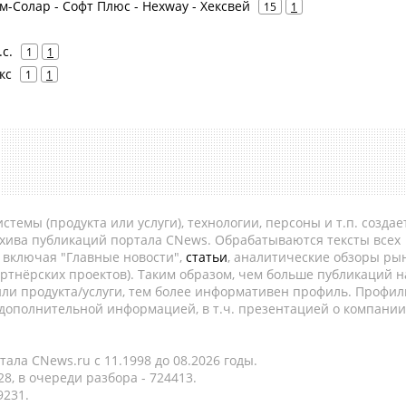
ом-Солар - Софт Плюс - Hexway - Хексвей
15
1
.с.
1
1
кс
1
1
темы (продукта или услуги), технологии, персоны и т.п. создае
рхива публикаций портала CNews. Обрабатываются тексты всех
, включая "Главные новости",
статьи
, аналитические обзоры рын
ртнёрских проектов). Таким образом, чем больше публикаций н
ли продукта/услуги, тем более информативен профиль. Профил
 дополнительной информацией, в т.ч. презентацией о компании
ала CNews.ru c 11.1998 до 08.2026 годы.
8, в очереди разбора - 724413.
9231.