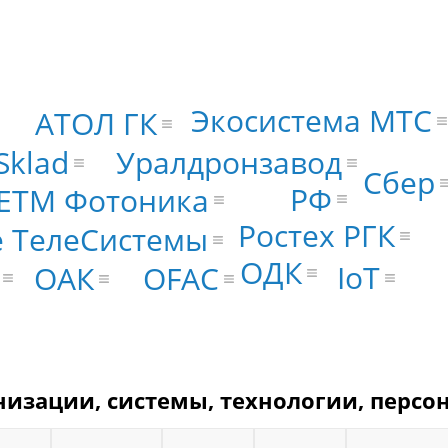
Экосистема МТС
АТОЛ ГК
Sklad
Уралдронзавод
Сбер
РФ
ЕТМ Фотоника
Ростех РГК
 ТелеСистемы
ОДК
IoT
OFAC
ОАК
низации, системы, технологии, персо