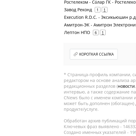
Ростелеком - Сόлар ГК - Ростелек
Завод Реконд
1
1
Execution R.D.C. - Эксикьюшин р.д
Амитрон-ЭК - Амитрон Электрони
Лептон НПО
6
1
КОРОТКАЯ ССЫЛКА
* Страница-профиль компании, сис
редактором на основе анализа а
редакционных разделов (
новости
интервью, а также содержание па
CNews было с именем компании и
может быть дополнен (обогащен)
продукте/услуге.
Обработан архив публикаций порт
Ключевых фраз выявлено - 146332
Создано именных указателей - 19