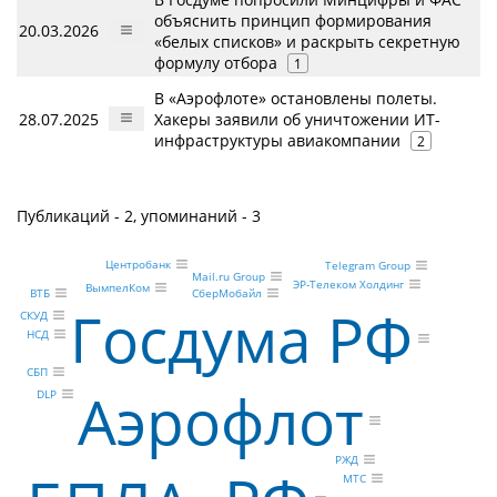
объяснить принцип формирования
20.03.2026
«белых списков» и раскрыть секретную
формулу отбора
1
В «Аэрофлоте» остановлены полеты.
28.07.2025
Хакеры заявили об уничтожении ИТ-
инфраструктуры авиакомпании
2
Публикаций - 2, упоминаний - 3
Центробанк
Telegram Group
Mail.ru Group
ЭР-Телеком Холдинг
ВымпелКом
СберМобайл
ВТБ
Госдума РФ
СКУД
НСД
СБП
Аэрофлот
DLP
РЖД
МТС