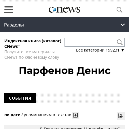
Разделы
Индексная книга (каталог)
CNews
*
Все категории
199231
▼
Получите все материалы
CNews по ключевому слову
Парфенов Денис
СОБЫТИЯ
по дате
/
упоминаниям в текстах
В Госдуме попросили Минцифры и ФАС