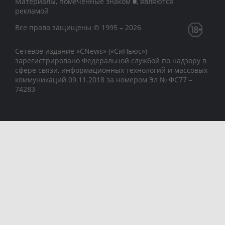
Материалы, помеченные знаком ■, являются
рекламой
Все права защищены © 1995 – 2026
Сетевое издание «CNews» («СиНьюс»)
зарегистрировано Федеральной службой по надзору в
сфере связи, информационных технологий и массовых
коммуникаций 09.11.2018 за номером Эл № ФС77 –
74283