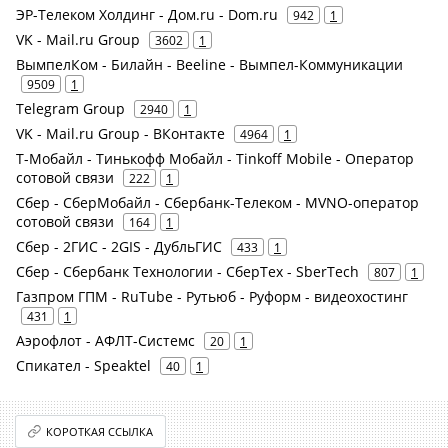
ЭР-Телеком Холдинг - Дом.ru - Dom.ru
942
1
VK - Mail.ru Group
3602
1
ВымпелКом - Билайн - Beeline - Вымпел-Коммуникации
9509
1
Telegram Group
2940
1
VK - Mail.ru Group - ВКонтакте
4964
1
Т-Мобайл - Тинькофф Мобайл - Tinkoff Mobile - Оператор
сотовой связи
222
1
Сбер - СберМобайл - Сбербанк-Телеком - MVNO-оператор
сотовой связи
164
1
Сбер - 2ГИС - 2GIS - ДубльГИС
433
1
Сбер - Сбербанк Технологии - СберТех - SberTech
807
1
Газпром ГПМ - RuTube - Рутьюб - Руформ - видеохостинг
431
1
Аэрофлот - АФЛТ-Системс
20
1
Спикател - Speaktel
40
1
КОРОТКАЯ ССЫЛКА