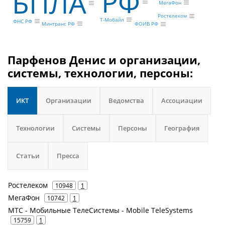
РФ
БПЛА
МегаФон
Ростелеком
Т-Мобайл
ФНС РФ
Минтранс РФ
ФОИВ РФ
Парфенов Денис и организации,
системы, технологии, персоны:
ИКТ
Организации
Ведомства
Ассоциации
Технологии
Системы
Персоны
География
Статьи
Пресса
Ростелеком
10948
1
МегаФон
10742
1
МТС - Мобильные ТелеСистемы - Mobile TeleSystems
15759
1