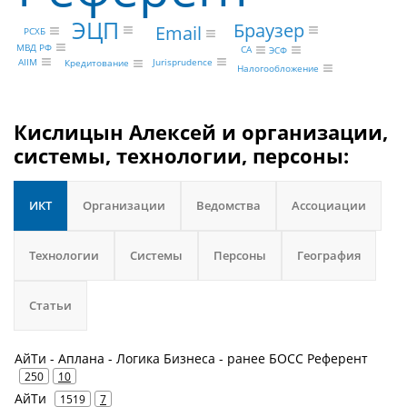
ЭЦП
Браузер
Email
РСХБ
МВД РФ
CA
ЭСФ
AIIM
Jurisprudence
Кредитование
Налогообложение
Кислицын Алексей и организации,
системы, технологии, персоны:
ИКТ
Организации
Ведомства
Ассоциации
Технологии
Системы
Персоны
География
Статьи
АйТи - Аплана - Логика Бизнеса - ранее БОСС Референт
250
10
АйТи
1519
7