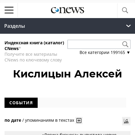
Разделы
Индексная книга (каталог)
CNews
*
Все категории
199165
▼
Получите все материалы
CNews по ключевому слову
Кислицын Алексей
СОБЫТИЯ
по дате
/
упоминаниям в текстах
«Логика бизнеса» выпустила новую