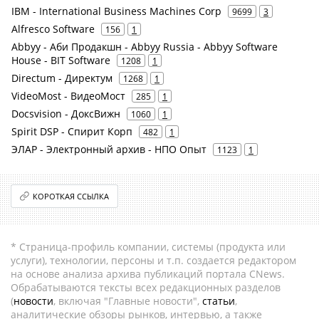
IBM - International Business Machines Corp
9699
3
Alfresco Software
156
1
Abbyy - Аби Продакшн - Abbyy Russia - Abbyy Software
House - BIT Software
1208
1
Directum - Директум
1268
1
VideoMost - ВидеоМост
285
1
Docsvision - ДоксВижн
1060
1
Spirit DSP - Спирит Корп
482
1
ЭЛАР - Электронный архив - НПО Опыт
1123
1
КОРОТКАЯ ССЫЛКА
* Страница-профиль компании, системы (продукта или
услуги), технологии, персоны и т.п. создается редактором
на основе анализа архива публикаций портала CNews.
Обрабатываются тексты всех редакционных разделов
(
новости
, включая "Главные новости",
статьи
,
аналитические обзоры рынков, интервью, а также