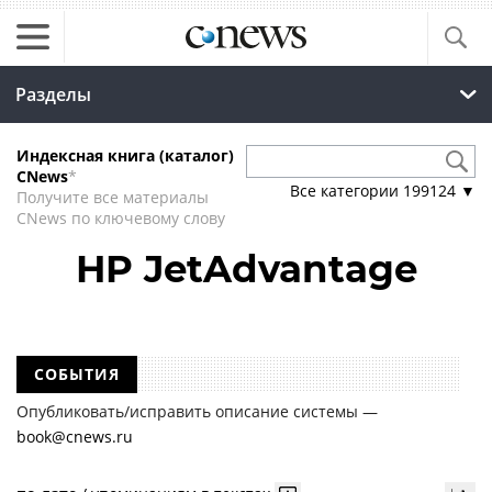
Разделы
Индексная книга (каталог)
CNews
*
Все категории
199124
▼
Получите все материалы
CNews по ключевому слову
HP JetAdvantage
СОБЫТИЯ
Опубликовать/исправить описание системы —
book@cnews.ru