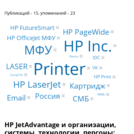
Публикаций - 15, упоминаний - 23
HP FutureSmart
HP PageWide
HP OfficeJet МФУ
HP Inc.
МФУ
Лента
IDC
Printer
LASER
VK
CompTIA
HP Print
HP LaserJet
Картридж
Россия
Email
ММБ
СМБ
HP JetAdvantage и организации,
системы, технологии, персоны: