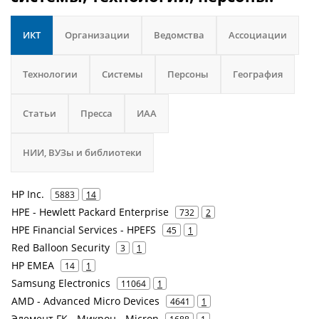
ИКТ
Организации
Ведомства
Ассоциации
Технологии
Системы
Персоны
География
Статьи
Пресса
ИАА
НИИ, ВУЗы и библиотеки
HP Inc.
5883
14
HPE - Hewlett Packard Enterprise
732
2
HPE Financial Services - HPEFS
45
1
Red Balloon Security
3
1
HP EMEA
14
1
Samsung Electronics
11064
1
AMD - Advanced Micro Devices
4641
1
Элемент ГК - Микрон - Micron