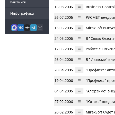
Рейтинги
16.08.2006
Business Contro
Инфографика
26.07.2006
РУСМЕТ внедрил
13.06.2006
MiraxSoft выпус
24.05.2006
В "Связь-безопа
17.05.2006
Работе с ERP-сис
26.04.2006
В "Ивткоме" вн
20.04.2006
"Профлекс" авт
19.04.2006
"Профлекс" про
04.04.2006
"Алфрэймс" вне
27.02.2006
"Юникс" внедри
20.02.2006
MiraxSoft буде