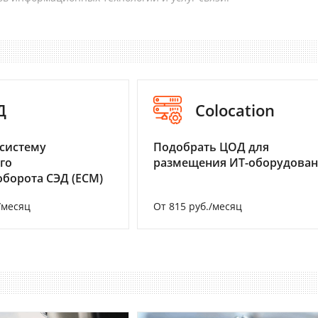
Д
Colocation
систему
Подобрать ЦОД для
го
размещения ИТ-оборудова
борота СЭД (ECM)
/месяц
От 815 руб./месяц