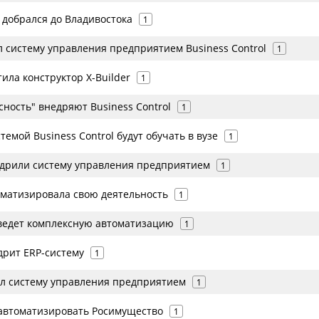
l добрался до Владивостока
1
 систему управления предприятием Business Control
1
тила конструктор X-Builder
1
сность" внедряют Business Control
1
темой Business Control будут обучать в вузе
1
едрили систему управления предприятием
1
оматизировала свою деятельность
1
ведет комплексную автоматизацию
1
дрит ERP-систему
1
л систему управления предприятием
1
т автоматизировать Росимущество
1