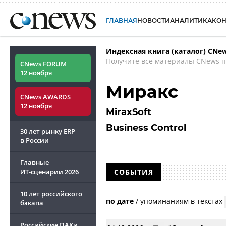
ГЛАВНАЯ
НОВОСТИ
АНАЛИТИКА
КО
Индексная книга (каталог) CNe
Получите все материалы CNews п
CNews FORUM
12 ноября
Миракс
CNews AWARDS
12 ноября
MiraxSoft
Business Control
30 лет рынку ERP
в России
Главные
ИТ-сценарии
2026
СОБЫТИЯ
10 лет российского
по дате
/
упоминаниям в текстах
бэкапа
Российские ПАКи