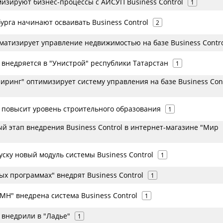
мизируют бизнес-процессы с АИСУП Business Control
1
урга начинают осваивать Business Control
2
матизирует управление недвижимостью на базе Business Contr
l внедряется в "Унистрой" республики Татарстан
1
ринг" оптимизирует систему управления на базе Business Con
l повысит уровень строительного образования
1
й этап внедрения Business Control в интернет-магазине "Мир
уску новый модуль системы Business Control
1
х программах" внедрят Business Control
1
МН" внедрена система Business Control
1
l внедрили в "Ладье"
1