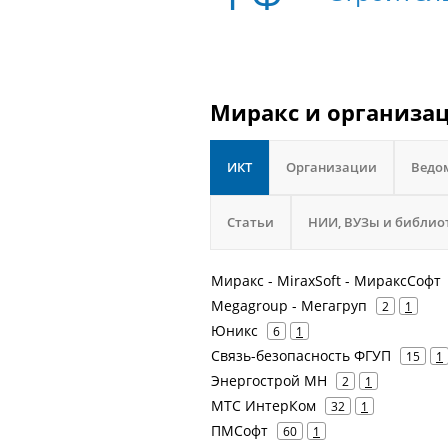
Миракс и организац
ИКТ
Организации
Ведо
Статьи
НИИ, ВУЗы и библио
Миракс - MiraxSoft - МираксСофт
Megagroup - Мегагруп
2
1
Юникс
6
1
Связь-безопасность ФГУП
15
1
Энергострой МН
2
1
МТС ИнтерКом
32
1
ПМСофт
60
1