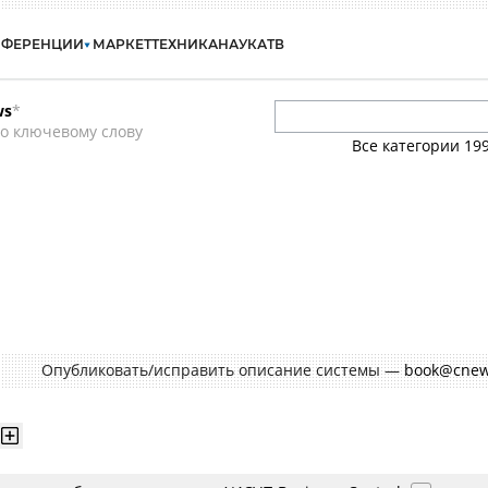
НФЕРЕНЦИИ
МАРКЕТ
ТЕХНИКА
НАУКА
ТВ
ws
*
о ключевому слову
Все категории
19
Опубликовать/исправить описание системы —
book@cnew