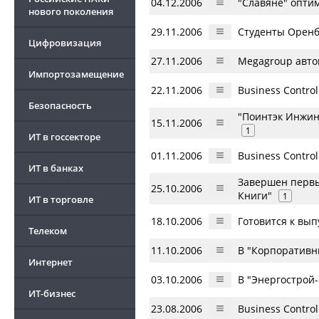
04.12.2006
"Славяне" опти
нового поколения
29.11.2006
Студенты Оренб
Цифровизация
27.11.2006
Megagroup авто
Импортозамещение
22.11.2006
Business Contro
Безопасность
"Поинтэк Инжини
15.11.2006
1
ИТ в госсекторе
01.11.2006
Business Contro
ИТ в банках
Завершен первы
25.10.2006
Книги"
1
ИТ в торговле
18.10.2006
Готовится к вып
Телеком
11.10.2006
В "Корпоративны
Интернет
03.10.2006
В "Энергострой-
ИТ-бизнес
23.08.2006
Business Contro