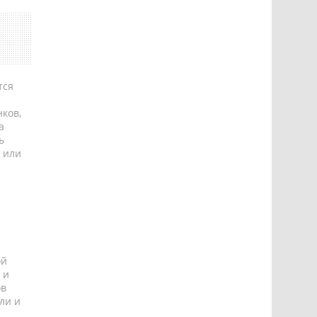
тся
ков,
а
ь
 или
ой
 и
ов
ли и