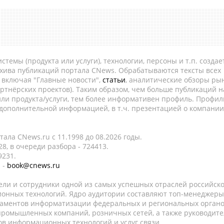
темы (продукта или услуги), технологии, персоны и т.п. создае
рхива публикаций портала CNews. Обрабатываются тексты всех
, включая "Главные новости",
статьи
, аналитические обзоры рын
ртнёрских проектов). Таким образом, чем больше публикаций н
ли продукта/услуги, тем более информативен профиль. Профил
 дополнительной информацией, в т.ч. презентацией о компании
ала CNews.ru c 11.1998 до 08.2026 годы.
8, в очереди разбора - 724413.
9231.
 -
book@cnews.ru
ели и сотрудники одной из самых успешных отраслей российск
онных технологий. Ядро аудитории составляют топ-менеджеры
таментов информатизации федеральных и региональных орган
 промышленных компаний, розничных сетей, а также руководите
в информационных технологий и услуг связи.