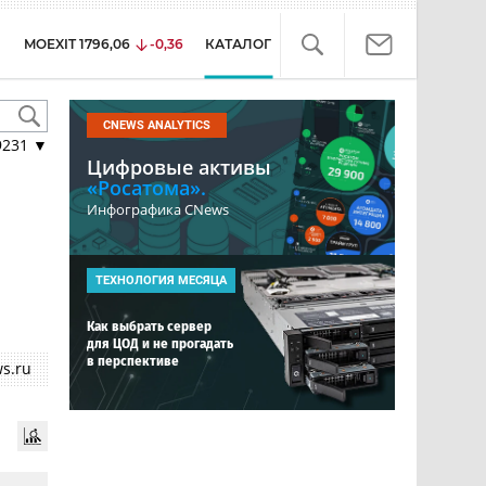
MOEXIT
1796,06
-0,36
КАТАЛОГ
CNEWS ANALYTICS
9231
▼
Цифровые активы
«Росатома».
Инфографика CNews
ТЕХНОЛОГИЯ МЕСЯЦА
Как выбрать сервер
для ЦОД и не прогадать
в перспективе
s.ru