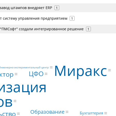
завод штампов внедряет ERP
1
ит систему управления предприятием
1
и "ПМСофт" создали интегрированное решение
1
Миракс
нженерно-экспериментальный центр
ЦФО
ктор
изация
ов
Образование
ьство
Бухгалтерия