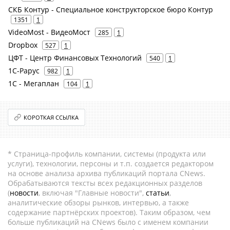
СКБ Контур - Специальное конструкторское бюро Контур
1351
1
VideoMost - ВидеоМост
285
1
Dropbox
527
1
ЦФТ - Центр Финансовых Технологий
540
1
1С-Рарус
982
1
1С - Мегаплан
104
1
КОРОТКАЯ ССЫЛКА
* Страница-профиль компании, системы (продукта или
услуги), технологии, персоны и т.п. создается редактором
на основе анализа архива публикаций портала CNews.
Обрабатываются тексты всех редакционных разделов
(
новости
, включая "Главные новости",
статьи
,
аналитические обзоры рынков, интервью, а также
содержание партнёрских проектов). Таким образом, чем
больше публикаций на CNews было с именем компании