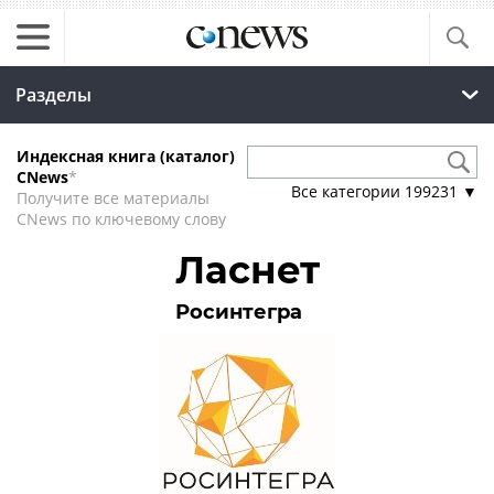
Разделы
Индексная книга (каталог)
CNews
*
Все категории
199231
▼
Получите все материалы
CNews по ключевому слову
Ласнет
Росинтегра