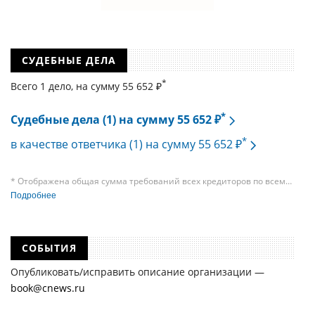
СУДЕБНЫЕ ДЕЛА
*
Всего 1 дело, на cумму 55 652 ₽
*
Судебные дела (1) на сумму 55 652 ₽
*
в качестве ответчика (1) на сумму 55 652 ₽
* Отображена общая сумма требований всех кредиторов по всем
судебным делам, в рамках которых компания подавала требования
Подробнее
к своим должникам — организациям. При этом, общая сумма
требований всех кредиторов по делу о банкротстве не тождественна
сумме требования одного конкретного кредитора, кредиторов
в одном таком деле может быть несколько десятков, а размеры сумм
СОБЫТИЯ
требований одних могут быть больше или меньше размеров
требований других кредиторов.
Опубликовать/исправить описание организации —
book@cnews.ru