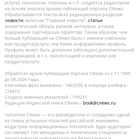
услуги), технологии, персоны и т.п. создается редактором
на основе анализа архива публикаций портала CNews.
Обрабатываются тексты всех редакционных разделов
(
новости
, включая "Главные новости",
статьи
,
аналитические обзоры рынков, интервью, а также
содержание партнёрских проектов). Таким образом, чем
больше публикаций на CNews было с именем компании
или продукта/услуги, тем более информативен профиль.
Профиль может быть дополнен (обогащен) дополнительной
информацией, в т.ч. презентацией о компании или
продукте/услуге.
Обработан архив публикаций портала CNews.ru c 11.1998
до 08.2026 годы.
Ключевых фраз выявлено - 1463330, в очереди разбора -
724415.
Создано именных указателей - 199231.
Редакция Индексной книги CNews -
book@cnews.ru
Читатели CNews — это руководители и сотрудники одной
из самых успешных отраслей российской экономики:
индустрии информационных технологий. Ядро аудитории
составляют топ-менеджеры и технические специалисты
департаментов информатизации федеральных и