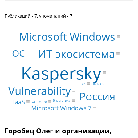
Публикаций - 7, упоминаний - 7
Microsoft Windows
ИТ-экосистема
ОС
Kaspersky
VK
Linux OS
Vulnerability
Россия
IaaS
Энергетика
ФСТЭК РФ
Microsoft Windows 7
Горобец Олег и организации,