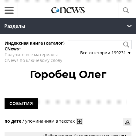
Разделы
Индексная книга (каталог)
CNews
*
Все категории
199231
▼
Получите все материалы
CNews по ключевому слову
Горобец Олег
СОБЫТИЯ
по дате
/
упоминаниям в текстах
«Лаборатория Касперского»: на каждом