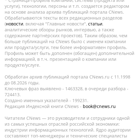
* Страница-профиль компании, системы (продукта или
услуги), технологии, персоны и т.п. создается редактором
на основе анализа архива публикаций портала CNews.
Обрабатываются тексты всех редакционных разделов
(
новости
, включая "Главные новости",
статьи
,
аналитические обзоры рынков, интервью, а также
содержание партнёрских проектов). Таким образом, чем
больше публикаций на CNews было с именем компании
или продукта/услуги, тем более информативен профиль.
Профиль может быть дополнен (обогащен) дополнительной
информацией, в т.ч. презентацией о компании или
продукте/услуге.
Обработан архив публикаций портала CNews.ru c 11.1998
до 08.2026 годы.
Ключевых фраз выявлено - 1463328, в очереди разбора -
724413.
Создано именных указателей - 199231.
Редакция Индексной книги CNews -
book@cnews.ru
Читатели CNews — это руководители и сотрудники одной
из самых успешных отраслей российской экономики:
индустрии информационных технологий. Ядро аудитории
составляют топ-менеджеры и технические специалисты