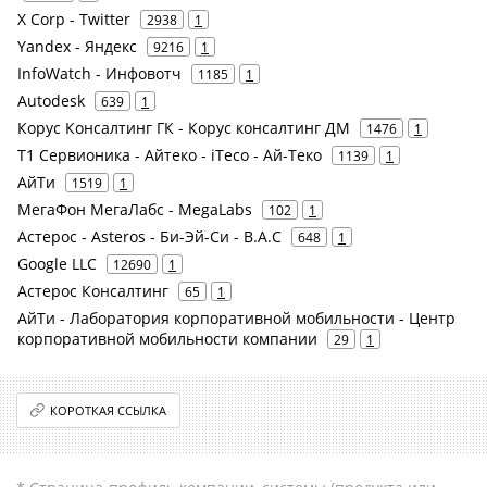
X Corp - Twitter
2938
1
Yandex - Яндекс
9216
1
InfoWatch - Инфовотч
1185
1
Autodesk
639
1
Корус Консалтинг ГК - Корус консалтинг ДМ
1476
1
Т1 Сервионика - Айтеко - iTeco - Ай-Теко
1139
1
АйТи
1519
1
МегаФон МегаЛабс - MegaLabs
102
1
Астерос - Asteros - Би-Эй-Си - B.A.C
648
1
Google LLC
12690
1
Астерос Консалтинг
65
1
АйТи - Лаборатория корпоративной мобильности - Центр
корпоративной мобильности компании
29
1
КОРОТКАЯ ССЫЛКА