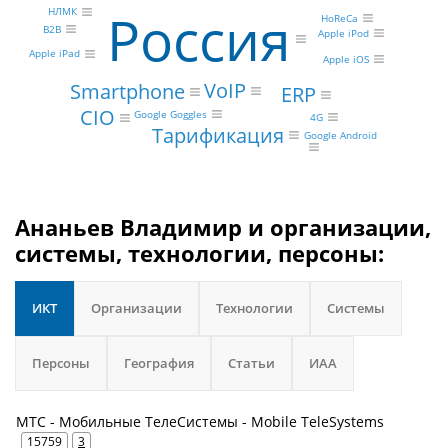
Россия
НЛМК
HoReCa
B2B
Apple iPod
Apple iPad
Apple iOS
VoIP
Smartphone
ERP
CIO
Google Goggles
4G
Тарификация
Google Android
Ананьев Владимир и организации,
системы, технологии, персоны:
ИКТ
Организации
Технологии
Системы
Персоны
География
Статьи
ИАА
МТС - Мобильные ТелеСистемы - Mobile TeleSystems
15759
3