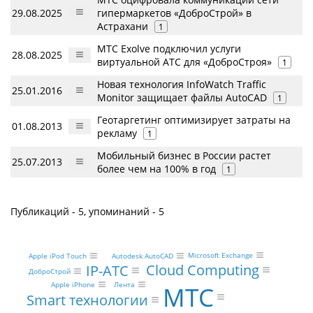
29.08.2025
гипермаркетов «ДоброСтрой» в
Астрахани
1
МТС Exolve подключил услуги
28.08.2025
виртуальной АТС для «ДоброСтроя»
1
Новая технология InfoWatch Traffic
25.01.2016
Monitor защищает файлы AutoCAD
1
Геотаргетинг оптимизирует затраты на
01.08.2013
рекламу
1
Мобильный бизнес в России растет
25.07.2013
более чем на 100% в год
1
Публикаций - 5, упоминаний - 5
Microsoft Exchange
Apple iPod Touch
Autodesk AutoCAD
Cloud Computing
IP-АТС
ДоброСтрой
Apple iPhone
Лента
МТС
Smart технологии