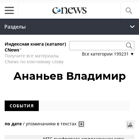
Разделы
Индексная книга (каталог)
CNews
*
Все категории
199231
▼
Получите все материалы
CNews по ключевому слову
Ананьев Владимир
СОБЫТИЯ
по дате
/
упоминаниям в текстах
МТС оцифровала коммуникации сети