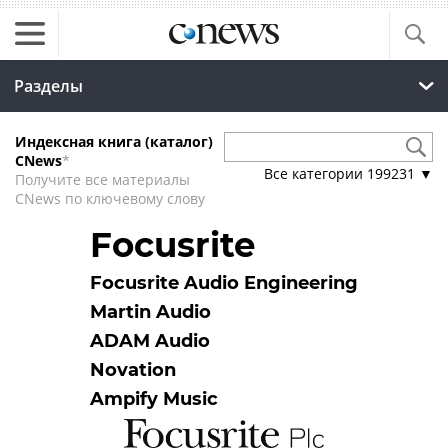
Разделы
Индексная книга (каталог)
CNews
*
Все категории
199231
▼
Получите все материалы
CNews по ключевому слову
Focusrite
Focusrite Audio Engineering
Martin Audio
ADAM Audio
Novation
Ampify Music