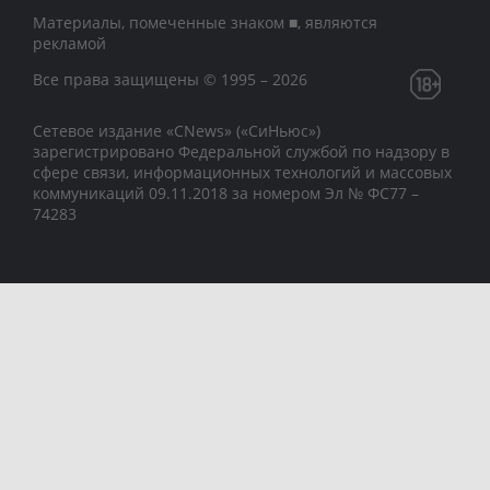
Материалы, помеченные знаком ■, являются
рекламой
Все права защищены © 1995 – 2026
Сетевое издание «CNews» («СиНьюс»)
зарегистрировано Федеральной службой по надзору в
сфере связи, информационных технологий и массовых
коммуникаций 09.11.2018 за номером Эл № ФС77 –
74283