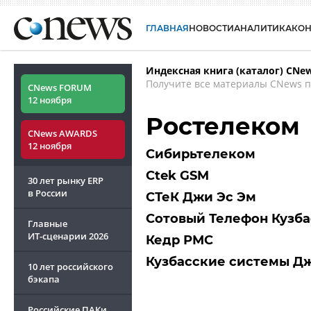
ГЛАВНАЯ
НОВОСТИ
АНАЛИТИКА
КО
Индексная книга (каталог) CNe
Получите все материалы CNews п
CNews FORUM
12 ноября
Ростелеком
CNews AWARDS
12 ноября
Сибирьтелеком
Сtek GSM
30 лет рынку ERP
в России
СТеК Джи Эс Эм
Сотовый Телефон Кузба
Главные
ИТ-сценарии
2026
Кедр РМС
Кузбасские системы Д
10 лет российского
бэкапа
Российские ПАКи