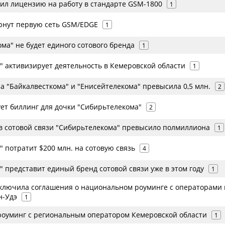
ил лицензию на работу в стандарте GSM-1800
1
рнут первую сеть GSM/EDGE
1
ма" не будет единого сотового бренда
1
" активизирует деятельность в Кемеровской области
1
а "Байкалвесткома" и "Енисейтелекома" превысила 0,5 млн.
2
ет биллинг для дочки "Сибирьтелекома"
2
в сотовой связи "Сибирьтелекома" превысило полмиллиона
1
 потратит $200 млн. на сотовую связь
4
 представит единый бренд сотовой связи уже в этом году
1
ключила соглашения о национальном роуминге с операторами 
н-Удэ
1
роуминг с региональным оператором Кемеровской области
1