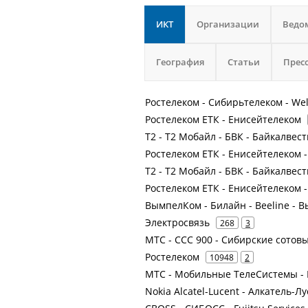
ИКТ
Организации
Ведо
География
Статьи
Прес
Ростелеком - Сибирьтелеком - We
Ростелеком ЕТК - Енисейтелеком
Т2 - Т2 Мобайл - БВК - Байкалвес
Ростелеком ЕТК - Енисейтелеком 
Т2 - Т2 Мобайл - БВК - Байкалвест
Ростелеком ЕТК - Енисейтелеком 
ВымпелКом - Билайн - Beeline -
Электросвязь
268
3
МТС - ССС 900 - Сибирские сотов
Ростелеком
10948
2
МТС - Мобильные ТелеСистемы - 
Nokia Alcatel-Lucent - Алкатель-Л