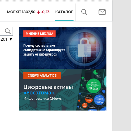
MOEXIT
1802,50
-0,23
КАТАЛОГ
МНЕНИЕ МЕСЯЦА
9201
▼
Почему соответствие
стандартам не гарантирует
защиту от киберугроз
CNEWS ANALYTICS
Цифровые активы
«Росатома».
Инфографика CNews