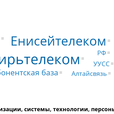
Енисейтелеком
РФ
ирьтелеком
УУСС
онентская база
Алтайсвязь
изации, системы, технологии, персон