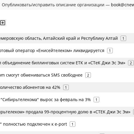
Опубликовать/исправить описание организации —
book@cnew
емеровскую область, Алтайский край и Республику Алтай
1
отовый оператор «Енисейтелеком» ликвидируется
1
 объединение биллинговых систем ЕТК и «СТеК Джи Эс Эм»
2
om смогут обмениваться SMS свободнее
2
количество абонентов на 42%
1
 "Сибирьтелекома" вырос за февраль на 3%
1
рьтелеком» продала 99-процентную долю в «СТЕК Джи Эс Эм»
" полностью подключен к e-port
1