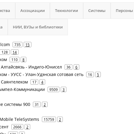
мства
Ассоциации
Технологии
Системы
Персоны
са
НИИ, ВУЗы и библиотеки
llcom
735
15
128
14
тком
110
8
- Алтайсвязь - Индиго-Юнисел
36
6
ком - УУСС - Улан-Удэнская сотовая сеть
16
5
- Саянтелеком
17
4
 Вымпел-Коммуникации
9509
3
ые системы 900
31
2
Mobile TeleSystems
15759
2
усент
2666
2