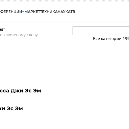
НФЕРЕНЦИИ
МАРКЕТ
ТЕХНИКА
НАУКА
ТВ
ws
*
о ключевому слову
Все категории
19
сса Джи Эс Эм
жи Эс Эм