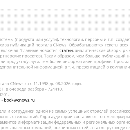
темы (продукта или услуги), технологии, персоны и т.п. создае
рхива публикаций портала CNews. Обрабатываются тексты всех
, включая "Главные новости",
статьи
, аналитические обзоры рын
ртнёрских проектов). Таким образом, чем больше публикаций н
ли продукта/услуги, тем более информативен профиль. Профил
 дополнительной информацией, в т.ч. презентацией о компании
ала CNews.ru c 11.1998 до 08.2026 годы.
1, в очереди разбора - 724410.
9201.
 -
book@cnews.ru
ели и сотрудники одной из самых успешных отраслей российск
онных технологий. Ядро аудитории составляют топ-менеджеры
таментов информатизации федеральных и региональных орган
 промышленных компаний, розничных сетей, а также руководите