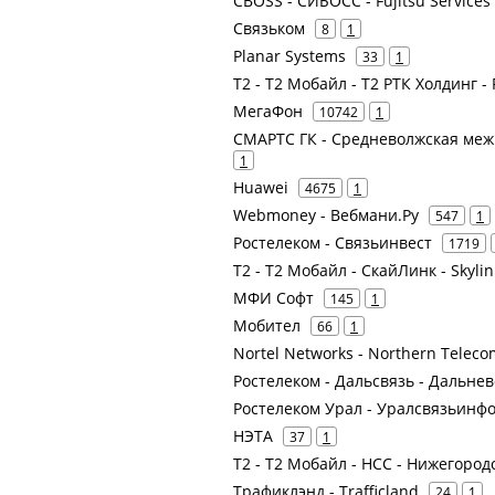
CBOSS - СИБОСС - Fujitsu Services
Связьком
8
1
Planar Systems
33
1
Т2 - Т2 Мобайл - Т2 РТК Холдинг -
МегаФон
10742
1
СМАРТС ГК - Средневолжская ме
1
Huawei
4675
1
Webmoney - Вебмани.Ру
547
1
Ростелеком - Связьинвест
1719
Т2 - Т2 Мобайл - СкайЛинк - Skyli
МФИ Софт
145
1
Мобител
66
1
Nortel Networks - Northern Teleco
Ростелеком - Дальсвязь - Дальне
Ростелеком Урал - Уралсвязьинф
НЭТА
37
1
Т2 - Т2 Мобайл - НСС - Нижегоро
Трафиклэнд - Trafficland
24
1