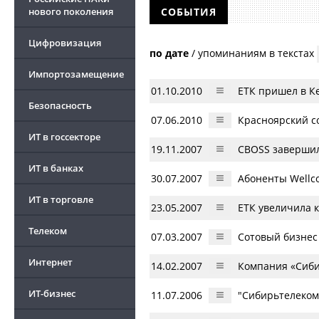
нового поколения
СОБЫТИЯ
Цифровизация
по дате
/
упоминаниям в текстах
Импортозамещение
01.10.2010
ЕТК пришел в К
Безопасность
07.06.2010
Красноярский с
ИТ в госсекторе
19.11.2007
CBOSS завершил
ИТ в банках
30.07.2007
Абоненты Wellc
ИТ в торговле
23.05.2007
ЕТК увеличила 
Телеком
07.03.2007
Сотовый бизнес
Интернет
14.02.2007
Компания «Сиби
ИТ-бизнес
11.07.2006
"Сибирьтелеком