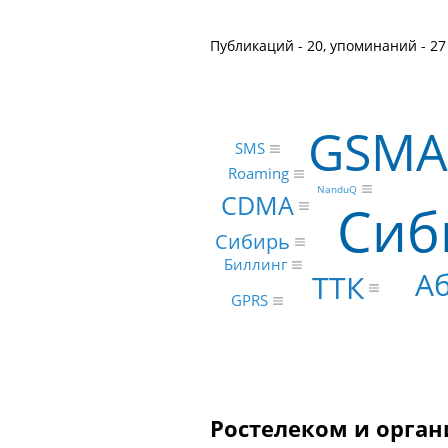
Публикаций - 20, упоминаний - 27
GSMA
SMS
Roaming
NanduQ
CDMA
Сиб
Сибирь
Биллинг
Аб
ТТК
GPRS
Ростелеком и орган