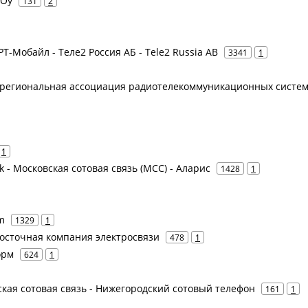
 Oy
131
2
 РТ-Мобайл - Теле2 Россия АБ - Tele2 Russia AB
3341
1
жрегиональная ассоциация радиотелекоммуникационных систе
1
nk - Московская сотовая связь (МСС) - Аларис
1428
1
m
1329
1
восточная компания электросвязи
478
1
орм
624
1
дская сотовая связь - Нижегородский сотовый телефон
161
1