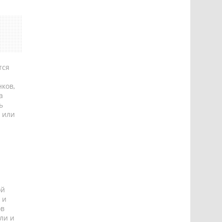
тся
ков,
а
ь
 или
ой
 и
ов
ли и