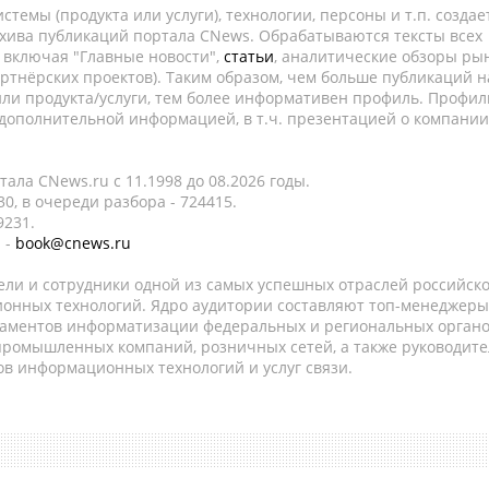
темы (продукта или услуги), технологии, персоны и т.п. создае
рхива публикаций портала CNews. Обрабатываются тексты всех
, включая "Главные новости",
статьи
, аналитические обзоры рын
ртнёрских проектов). Таким образом, чем больше публикаций н
ли продукта/услуги, тем более информативен профиль. Профил
 дополнительной информацией, в т.ч. презентацией о компании
ала CNews.ru c 11.1998 до 08.2026 годы.
0, в очереди разбора - 724415.
9231.
 -
book@cnews.ru
ели и сотрудники одной из самых успешных отраслей российск
онных технологий. Ядро аудитории составляют топ-менеджеры
таментов информатизации федеральных и региональных орган
 промышленных компаний, розничных сетей, а также руководите
в информационных технологий и услуг связи.