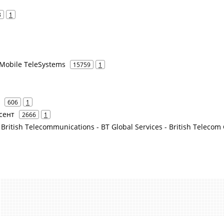
3
1
Mobile TeleSystems
15759
1
606
1
усент
2666
1
 British Telecommunications - BT Global Services - British Telecom