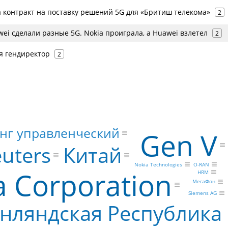
а контракт на поставку решений 5G для «Бритиш телекома»
2
wei сделали разные 5G. Nokia проиграла, а Huawei взлетел
2
я гендиректор
2
нг управленческий
Gen V
Китай
uters
O-RAN
Nokia Technologies
a Corporation
HRM
МегаФон
Siemens AG
нляндская Республика