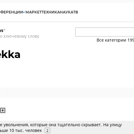
НФЕРЕНЦИИ
МАРКЕТ
ТЕХНИКА
НАУКА
ТВ
ws
*
о ключевому слову
Все категории
19
ekka
е увольнения, которые она тщательно скрывает. На улицу
ьше 10 тыс. человек
2