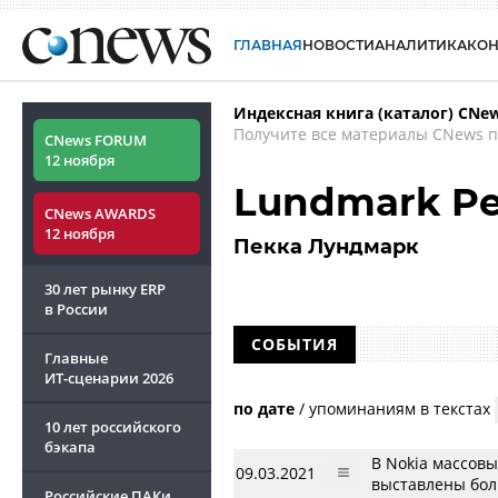
ГЛАВНАЯ
НОВОСТИ
АНАЛИТИКА
КО
Индексная книга (каталог) CNe
Получите все материалы CNews п
CNews FORUM
12 ноября
Lundmark P
CNews AWARDS
12 ноября
Пекка Лундмарк
30 лет рынку ERP
в России
СОБЫТИЯ
Главные
ИТ-сценарии
2026
по дате
/
упоминаниям в текстах
10 лет российского
бэкапа
В Nokia массовы
09.03.2021
выставлены бол
Российские ПАКи