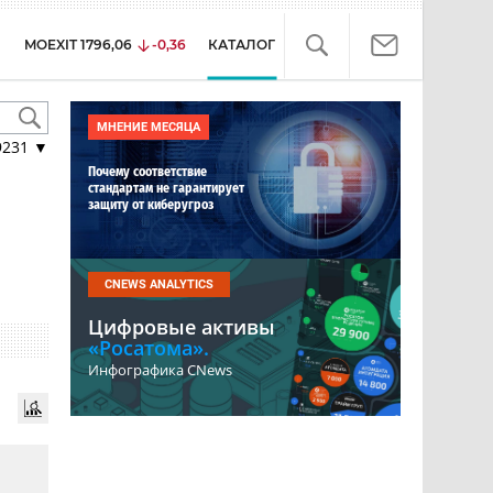
MOEXIT
1796,06
-0,36
КАТАЛОГ
МНЕНИЕ МЕСЯЦА
9231
▼
Почему соответствие
стандартам не гарантирует
защиту от киберугроз
CNEWS ANALYTICS
Цифровые активы
«Росатома».
Инфографика CNews