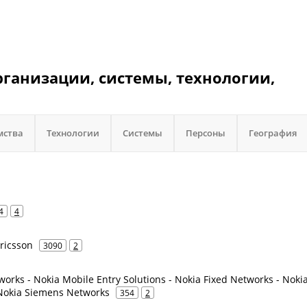
рганизации, системы, технологии,
мства
Технологии
Системы
Персоны
География
4
4
Ericsson
3090
2
orks - Nokia Mobile Entry Solutions - Nokia Fixed Networks - Noki
 Nokia Siemens Networks
354
2