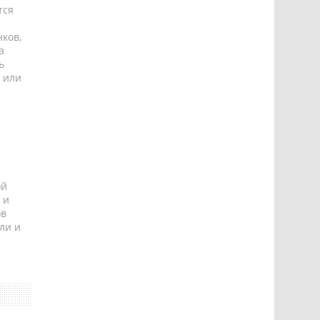
тся
ков,
а
ь
 или
ой
 и
ов
ли и