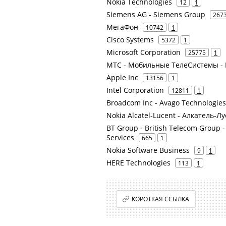
Nokia Technologies
12
1
Siemens AG - Siemens Group
267
МегаФон
10742
1
Cisco Systems
5372
1
Microsoft Corporation
25775
1
МТС - Мобильные ТелеСистемы - 
Apple Inc
13156
1
Intel Corporation
12811
1
Broadcom Inc - Avago Technologies
Nokia Alcatel-Lucent - Алкатель-Л
BT Group - British Telecom Group -
Services
665
1
Nokia Software Business
9
1
HERE Technologies
113
1
КОРОТКАЯ ССЫЛКА