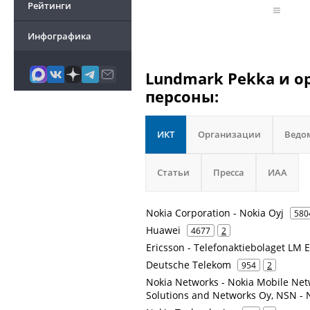
Рейтинги
Инфографика
Lundmark Pekka и о
персоны:
ИКТ
Организации
Ведо
Статьи
Пресса
ИАА
Nokia Corporation - Nokia Oyj
580
Huawei
4677
2
Ericsson - Telefonaktiebolaget LM 
Deutsche Telekom
954
2
Nokia Networks - Nokia Mobile Netw
Solutions and Networks Oy, NSN -