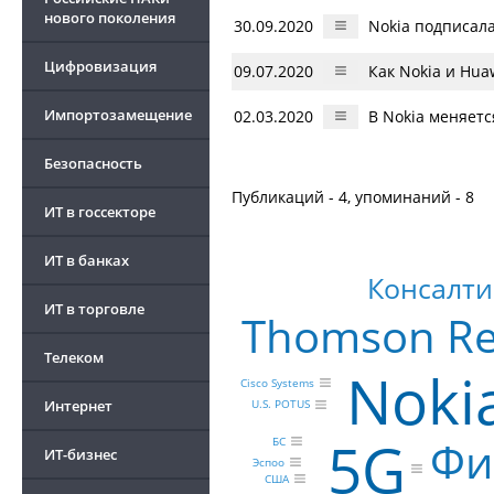
нового поколения
30.09.2020
Nokia подписал
Цифровизация
09.07.2020
Как Nokia и Hua
Импортозамещение
02.03.2020
В Nokia меняетс
Безопасность
Публикаций - 4, упоминаний - 8
ИТ в госсекторе
ИТ в банках
Консалти
ИТ в торговле
Thomson Re
Телеком
Noki
Cisco Systems
Интернет
U.S. POTUS
5G
Фи
БС
ИТ-бизнес
Эспоо
США