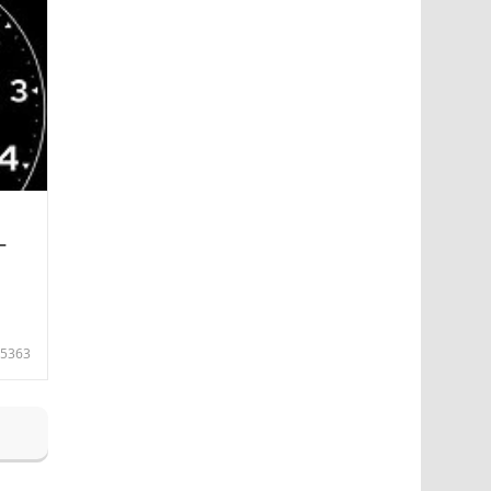
—
5363