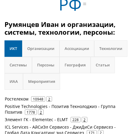
РФ
Румянцев Иван и организации,
системы, технологии, персоны:
ИКТ
Организации
Ассоциации
Технологии
Системы
Персоны
География
Статьи
ИАА
Мероприятия
Ростелеком
10948
2
Positive Technologies - Позитив Текнолоджиз - Группа
Позитив
1778
2
Элемент ГК - Elementec - ELMT
228
2
ICL Services - АйСиЭл Сервисез - ДжиДиСи Сервисез -
Глобал Дата Консалтинг энд Сервисез
171
2