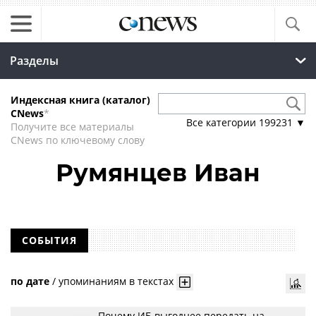
Разделы
Индексная книга (каталог)
CNews
*
Все категории
199231
▼
Получите все материалы
CNews по ключевому слову
Румянцев Иван
СОБЫТИЯ
по дате
/
упоминаниям в текстах
Почему ИБ выгоднее передать на