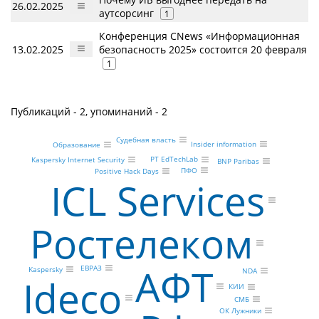
26.02.2025
аутсорсинг
1
Конференция CNews «Информационная
13.02.2025
безопасность 2025» состоится 20 февраля
1
Публикаций - 2, упоминаний - 2
Судебная власть
Insider information
Образование
PT EdTechLab
Kaspersky Internet Security
BNP Paribas
ПФО
Positive Hack Days
ICL Services
Ростелеком
АФТ
ЕВРАЗ
Kaspersky
NDA
Ideco
КИИ
СМБ
ОК Лужники