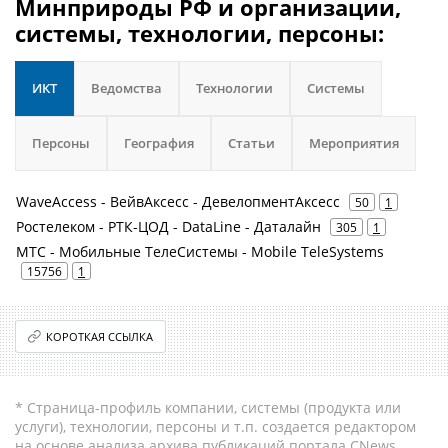
Минприроды РФ и организации,
системы, технологии, персоны:
ИКТ
Ведомства
Технологии
Системы
Персоны
География
Статьи
Мероприятия
WaveAccess - ВейвАксесс - ДевелопментАксесс
50
1
Ростелеком - РТК-ЦОД - DataLine - Даталайн
305
1
МТС - Мобильные ТелеСистемы - Mobile TeleSystems
15756
1
КОРОТКАЯ ССЫЛКА
* Страница-профиль компании, системы (продукта или
услуги), технологии, персоны и т.п. создается редактором
на основе анализа архива публикаций портала CNews.