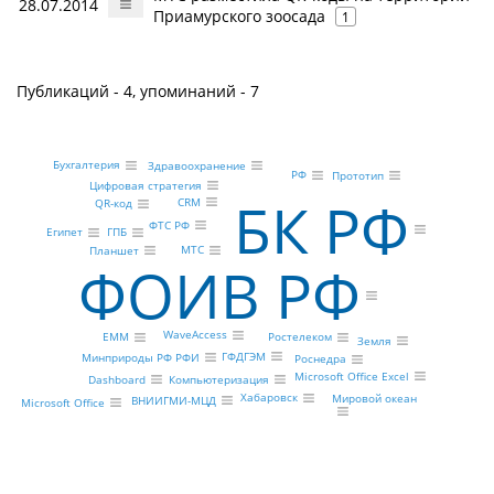
28.07.2014
Приамурского зоосада
1
Публикаций - 4, упоминаний - 7
Бухгалтерия
Здравоохранение
РФ
Прототип
Цифровая стратегия
БК РФ
CRM
QR-код
ФТС РФ
ГПБ
Египет
МТС
Планшет
ФОИВ РФ
WaveAccess
Ростелеком
EMM
Земля
ГФДГЭМ
Минприроды РФ РФИ
Роснедра
Microsoft Office Excel
Dashboard
Компьютеризация
Хабаровск
Мировой океан
ВНИИГМИ-МЦД
Microsoft Office