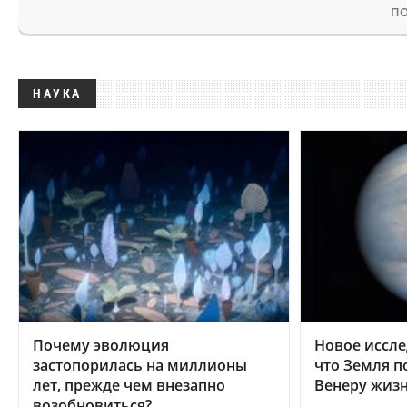
ПО
НАУКА
Почему эволюция
Новое иссле
застопорилась на миллионы
что Земля п
лет, прежде чем внезапно
Венеру жиз
возобновиться?