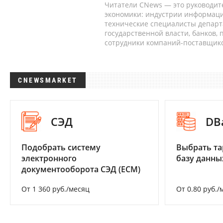
Читатели CNews — это руководит
экономики: индустрии информаци
технические специалисты депар
государственной власти, банков,
сотрудники компаний-поставщико
CNEWSMARKET
СЭД
DB
Подобрать систему
Выбрать та
электронного
базу данны
документооборота СЭД (ECM)
От 1 360 руб./месяц
От 0.80 руб./