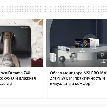
оса Dreame Z40
Обзор монитора MSI PRO MA
o: сухая и влажная
271PHW E14: практичность и
усилий
визуальный комфорт