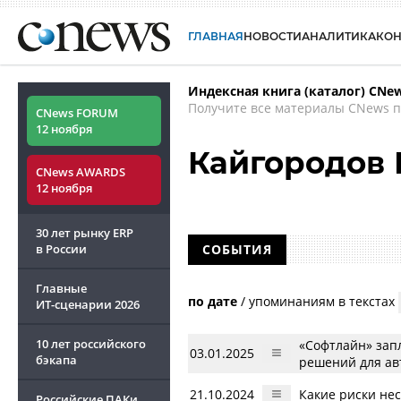
ГЛАВНАЯ
НОВОСТИ
АНАЛИТИКА
КО
Индексная книга (каталог) CNe
Получите все материалы CNews п
CNews FORUM
12 ноября
Кайгородов 
CNews AWARDS
12 ноября
30 лет рынку ERP
в России
СОБЫТИЯ
Главные
по дате
/
упоминаниям в текстах
ИТ-сценарии
2026
10 лет российского
«Софтлайн» зап
03.01.2025
бэкапа
решений для ав
21.10.2024
Какие риски нес
Российские ПАКи