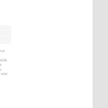
тся
ков,
а
ь
 или