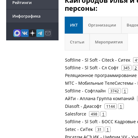
Кайгородов Илья и 
Рейтинги
персоны:
Инфографика
ИКТ
Организации
Ведо
Статьи
Мероприятия
Softline - Sl Soft - Citeck - Ситек
4
Softline - Sl Soft - Сл Софт
345
2
Реляционное программирование
МТС - Мобильные ТелеСистемы - 
Softline - Софтлайн
3742
1
АйТи - Аплана Группа компаний
Diasoft - Диасофт
1144
1
Salesforce
498
1
Softline - Sl Soft - БОСС Кадровы
Setec - СиТек
31
1
Росатом АСЭ ИК - Цифрум ЧУ - У