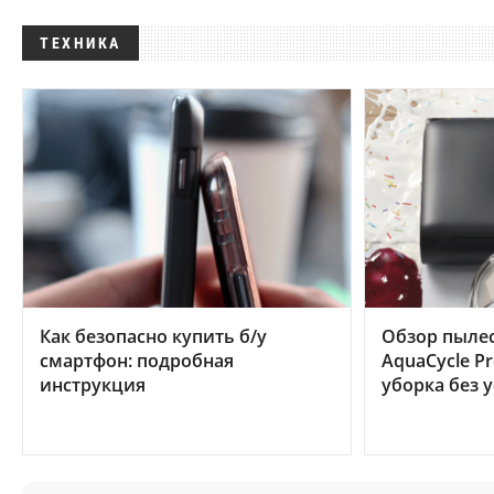
ТЕХНИКА
Как безопасно купить б/у
Обзор пылес
смартфон: подробная
AquaCycle Pr
инструкция
уборка без 