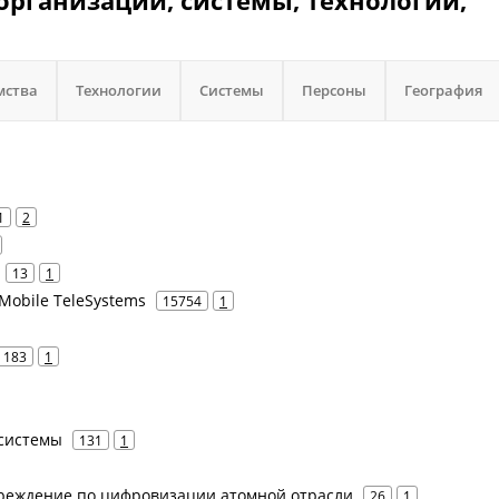
организации, системы, технологии,
мства
Технологии
Системы
Персоны
География
1
2
13
1
Mobile TeleSystems
15754
1
183
1
е системы
131
1
чреждение по цифровизации атомной отрасли
26
1