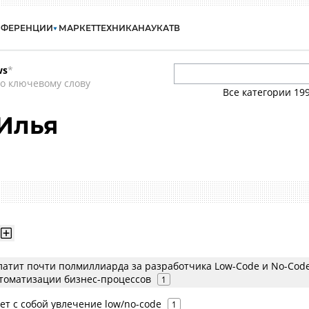
НФЕРЕНЦИИ
МАРКЕТ
ТЕХНИКА
НАУКА
ТВ
ws
*
о ключевому слову
Все категории
19
Илья
латит почти полмиллиарда за разработчика Low-Code и No-Cod
томатизации бизнес-процессов
1
ет с собой увлечение low/no-code
1