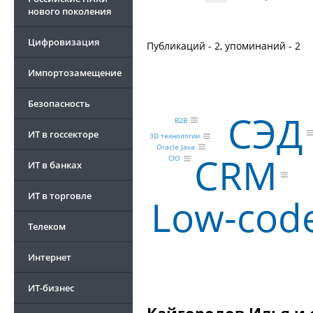
нового поколения
Цифровизация
Публикаций - 2, упоминаний - 2
Импортозамещение
Безопасность
СЭД
B2B
ИТ в госсекторе
3D технологии
Oracle Java
CRM
CIO
ИТ в банках
ИТ в торговле
Low-cod
Телеком
Интернет
ИТ-бизнес