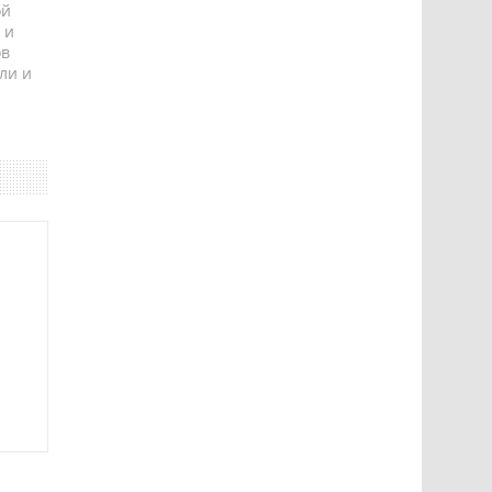
ой
 и
ов
ли и