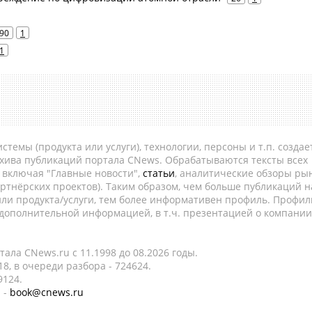
90
1
1
темы (продукта или услуги), технологии, персоны и т.п. создае
рхива публикаций портала CNews. Обрабатываются тексты всех
, включая "Главные новости",
статьи
, аналитические обзоры рын
ртнёрских проектов). Таким образом, чем больше публикаций н
ли продукта/услуги, тем более информативен профиль. Профил
 дополнительной информацией, в т.ч. презентацией о компании
ала CNews.ru c 11.1998 до 08.2026 годы.
8, в очереди разбора - 724624.
9124.
 -
book@cnews.ru