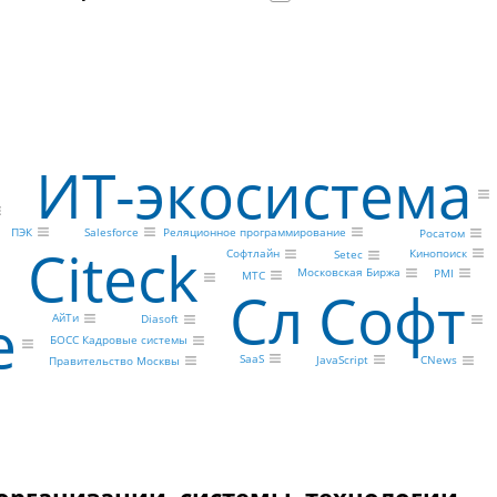
ИТ-экосистема
Salesforce
Реляционное программирование
ПЭК
Росатом
Citeck
Кинопоиск
Софтлайн
Setec
Московская Биржа
PMI
МТС
Сл Софт
e
АйТи
Diasoft
БОСС Кадровые системы
SaaS
JavaScript
CNews
Правительство Москвы