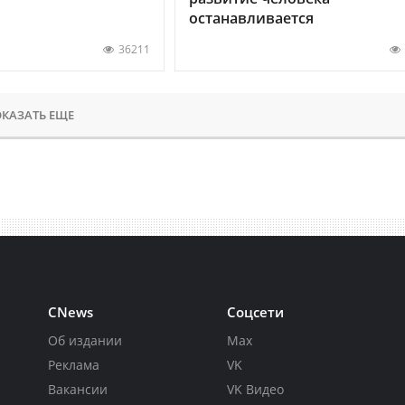
останавливается
36211
КАЗАТЬ ЕЩЕ
CNews
Соцсети
Об издании
Max
Реклама
VK
Вакансии
VK Видео