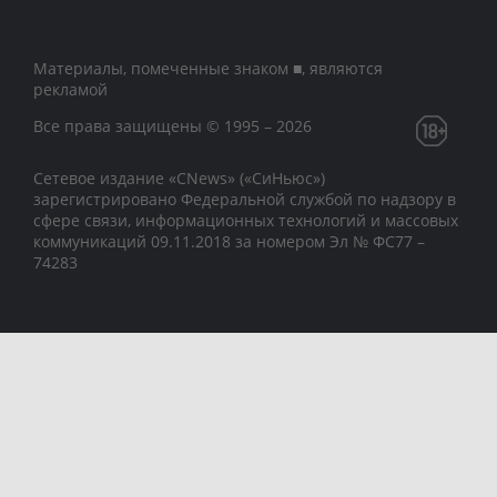
Материалы, помеченные знаком ■, являются
рекламой
Все права защищены © 1995 – 2026
Сетевое издание «CNews» («СиНьюс»)
зарегистрировано Федеральной службой по надзору в
сфере связи, информационных технологий и массовых
коммуникаций 09.11.2018 за номером Эл № ФС77 –
74283