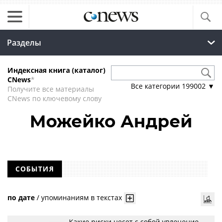
Разделы
Индексная книга (каталог)
CNews
*
Все категории
199002
▼
Получите все материалы
CNews по ключевому слову
Можейко Андрей
СОБЫТИЯ
по дате
/
упоминаниям в текстах
Какие риски несет с собой увлечение