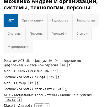
Можейко Андрей и организации,
системы, технологии, персоны:
ИКТ
Организации
Ведомства
Технологии
Системы
Персоны
География
Статьи
Мероприятия
Росатом АСЭ ИК - Цифрум ЧУ - Учреждение по
цифровизации атомной отрасли
26
1
Nobilis.Team - Нобилис.Тим
10
1
Softline - Sl Soft - Сл Софт
345
1
Nobilis Group
12
1
Softline - Sl Soft - Citeck - Ситек
41
1
МТС - Мобильные ТелеСистемы - Mobile TeleSystems
15753
1
Diasoft - Диасофт
1144
1