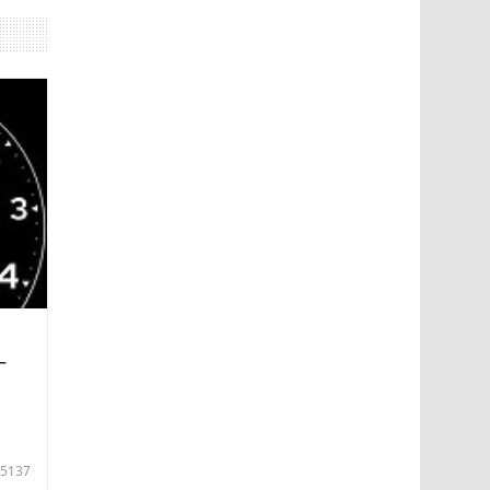
—
5137