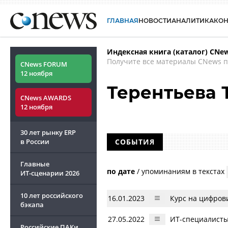
ГЛАВНАЯ
НОВОСТИ
АНАЛИТИКА
КО
Индексная книга (каталог) CNe
Получите все материалы CNews п
CNews FORUM
12 ноября
Терентьева 
CNews AWARDS
12 ноября
30 лет рынку ERP
в России
СОБЫТИЯ
Главные
по дате
/
упоминаниям в текстах
ИТ-сценарии
2026
10 лет российского
16.01.2023
Курс на цифрови
бэкапа
27.05.2022
ИТ-специалисты
Российские ПАКи