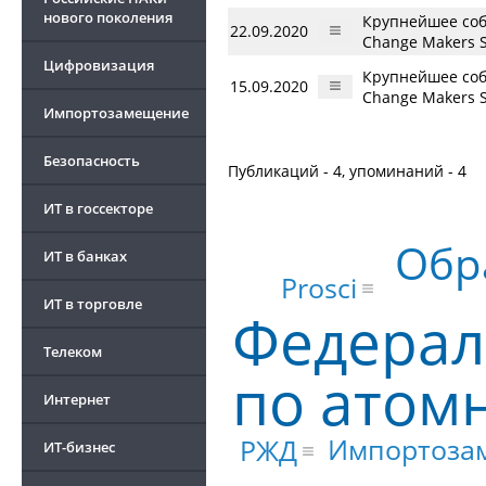
нового поколения
Крупнейшее соб
22.09.2020
Change Makers 
Цифровизация
Крупнейшее соб
15.09.2020
Change Makers S
Импортозамещение
Безопасность
Публикаций - 4, упоминаний - 4
ИТ в госсекторе
Обр
ИТ в банках
Prosci
ИТ в торговле
Федерал
Телеком
по атом
Интернет
Импортоза
РЖД
ИТ-бизнес