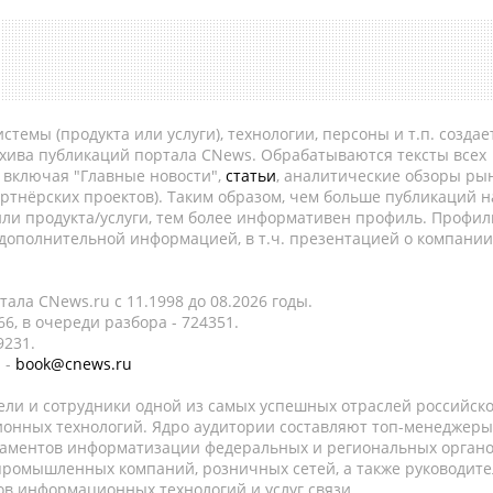
темы (продукта или услуги), технологии, персоны и т.п. создае
рхива публикаций портала CNews. Обрабатываются тексты всех
, включая "Главные новости",
статьи
, аналитические обзоры рын
ртнёрских проектов). Таким образом, чем больше публикаций н
ли продукта/услуги, тем более информативен профиль. Профил
 дополнительной информацией, в т.ч. презентацией о компании
ала CNews.ru c 11.1998 до 08.2026 годы.
6, в очереди разбора - 724351.
9231.
 -
book@cnews.ru
ели и сотрудники одной из самых успешных отраслей российск
онных технологий. Ядро аудитории составляют топ-менеджеры
таментов информатизации федеральных и региональных орган
 промышленных компаний, розничных сетей, а также руководите
в информационных технологий и услуг связи.