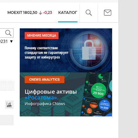
MOEXIT
1802,50
-0,23
КАТАЛОГ
МНЕНИЕ МЕСЯЦА
9231
▼
Почему соответствие
стандартам не гарантирует
защиту от киберугроз
CNEWS ANALYTICS
Цифровые активы
«Росатома».
Инфографика CNews