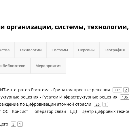
 и организации, системы, технологии,
мства
Технологии
Системы
Персоны
География
и библиотеки
Мероприятия
- ИТ-интегратор Росатома - Гринатом простые решения
275
2
труктурные решения - Русатом Инфраструктурные решения
136
чреждение по цифровизации атомной отрасли
26
1
ст-ОС - Консист — оператор связи - ЦЦТ - Центр цифровых техно
щего
3
1