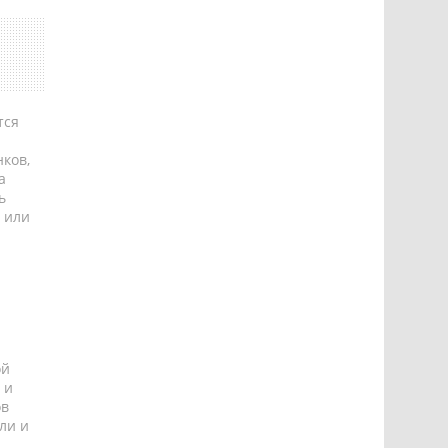
тся
ков,
а
ь
 или
ой
 и
ов
ли и