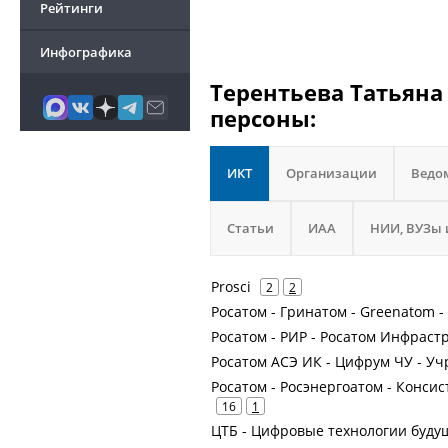
Рейтинги
Инфографика
Терентьева Татьяна
персоны:
ИКТ
Организации
Ведо
Статьи
ИАА
НИИ, ВУЗы 
Prosci
2
2
Росатом - Гринатом - Greenatom 
Росатом - РИР - Росатом Инфрас
Росатом АСЭ ИК - Цифрум ЧУ - У
Росатом - Росэнергоатом - Конси
16
1
ЦТБ - Цифровые технологии буду