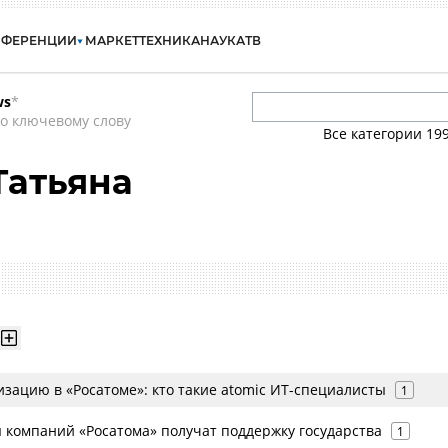
НФЕРЕНЦИИ
МАРКЕТ
ТЕХНИКА
НАУКА
ТВ
ws
*
о ключевому слову
Все категории
19
Татьяна
зацию в «Росатоме»: кто такие atomic ИТ-специалисты
1
 компаний «Росатома» получат поддержку государства
1