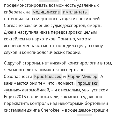
продемонстрировать возможность удаленных
кибератак на
медицинские
имплантаты
,
потенциально смертоносных для их носителей.
Согласно заключению судмедэкспертов, смерть
Джека наступила из-за передозировки целым
коктейлем из наркотиков. Понятно, что эта
«своевременная» смерть породила целую волну
слухов и конспирологических теорий.
С другой стороны, нет никакой конспирологии в том,
чем много лет занимаются эксперты по
безопасности
Крис Валасек
и
Чарли Миллер
. А
занимаются они тем, что «ломают»
прошивки
«умных» автомобилей, – и с немалым, увы, успехом.
Еще в 2015 г. они показали, как можно удаленно
перехватить контроль над некоторыми бортовыми
системами джипа Cherokee, – в ходе демонстрации