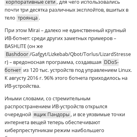
корпоративные сети
, для чего использовались
почти три десятка различных эксплойтов, вшитых в
тело
троянца
.
При этом Mirai – далеко не единственный крупный
ИВ-ботнет: среди других заметных примеров –
BASHLITE (он же
Bashdoor
/Gafgyt/Lizkebab/Qbot/Torlus/LizardStresse
r) – вредоносная программа, создавшая
DDoS-
ботнет
из 120 тыс. устройств под управлением Linux.
К августу 2016 г. 96% этого ботнета приходилось на
ИВ-устройства.
Иными словами, со стремительным
распространением ИВ-устройств открылся
очередной
ящик Пандоры
, и все уязвимые точки
интернета вещей теперь обеспечивают
киберпреступникам режим наибольшего