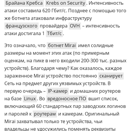
Брайана Кребса
Krebs on Security
. Интенсивность
атаки составила 620 Гбит/с. Позднее с помощью того
же ботнета атаковали инфраструктуру
французского
провайдера
OVH
– интенсивность
атаки достигала 1
Тбит/с
.
Это означало, что
ботнет Mirai
имел солидные
размеры на момент этих атак (по примерным
оценкам, на пике в него входили 200-300 тыс. разных
устройств). Благодаря чему? Как оказалось, каждое
зараженное Mirai устройство постоянно
сканирует
Сеть на предмет других уязвимых устройств. В
первую очередь –
IP-камер
и домашних роутеров
на базе
Linux
. Во
вредоносное ПО
вшит список,
включающий 60 стандартных пар заводских логинов
и паролей к
роутерам
и камерам. Оригинальный
Mirai захватывал только те устройства, чьи
владельцы не удосужились поменять реквизиты