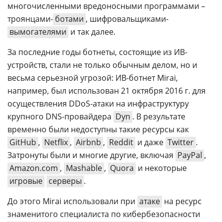
многочисленными вредоносными программами –
троянцами-
ботами
, шифровальщиками-
вымогателями
и так далее.
За последние годы ботнеты, состоящие из ИВ-
устройств, стали не только обычным делом, но и
весьма серьезной угрозой: ИВ-ботнет Mirai,
например, был использован 21 октября 2016 г. для
осуществления DDoS-атаки на инфраструктуру
крупного DNS-провайдера
Dyn
. В результате
временно были недоступны такие ресурсы как
GitHub
,
Netflix
,
Airbnb
,
Reddit
и даже
Twitter
.
Затронуты были и многие другие, включая
PayPal
,
Amazon.com
,
Mashable
,
Quora
и некоторые
игровые
серверы
.
До этого Mirai использовали при
атаке
на ресурс
знаменитого специалиста по кибербезопасности