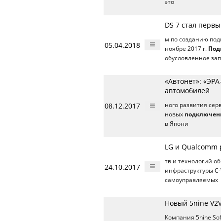
это
DS 7 стал перв
м по созданию по
05.04.2018
ноябре 2017 г.
Под
обусловленное за
«Автонет»: «ЭР
автомобилей
08.12.2017
ного развития сер
новых
подключен
в Япони
LG и Qualcomm 
тв и технологий 
24.10.2017
инфраструктуры C-
самоуправляемых
Новый 5nine V2V
Компания 5nine So