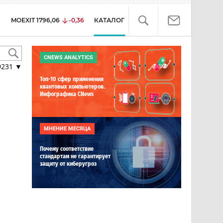
MOEXIT
1796,06
-0,36
КАТАЛОГ
CNEWS ANALYTICS
9231
▼
Топ-10 сфер применения
квантовых компьютеров.
Инфографика CNews
МНЕНИЕ МЕСЯЦА
Почему соответствие
стандартам не гарантирует
защиту от киберугроз