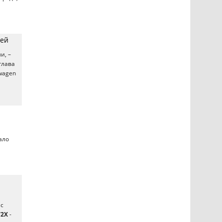
лей
и, –
глава
swagen
тало
 с
V2X
-