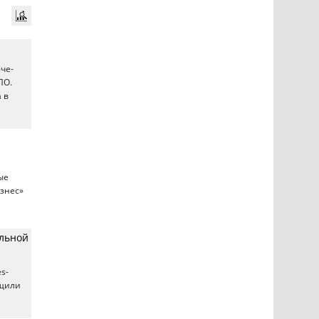
че-
ПО.
 в
ые
изнес»
ильной
s-
бщили