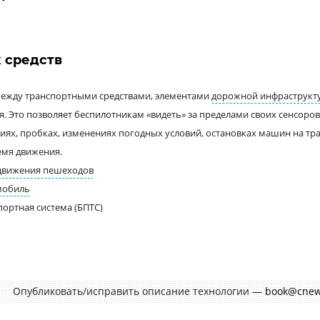
 средств
ежду транспортными средствами, элементами
дорожной инфраструкт
я
. Это позволяет беспилотникам «видеть» за пределами своих сенсоров
ях, пробках, изменениях погодных условий, остановках машин на тра
емя движения.
движения пешеходов
мобиль
портная система (БПТС)
Опубликовать/исправить описание технологии —
book@cnew