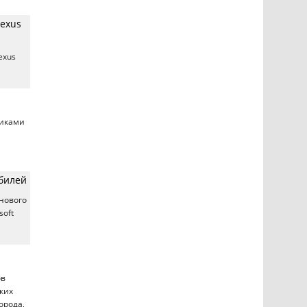
Lexus
exus
никами
обилей
нового
soft
ов
ких
орода,