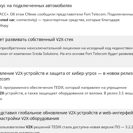
окус на подключенных автомобилях
НАСС». Об этом CNews сообщили представители Fort Telecom. Подключенны
cted car
, connectivity) — транспортные средства, которые благодаря
обору
дет развивать собственный V2X-стек
о приобретении неисключительной лицензии на исходный код «единствен
тека» от компании Sreda Solutions. На его основе Fort Telecom будет развив
ление V2X-устройств и защита от кибер-угроз — в новом релиз
lecom
.3. программного обеспечения TEDIX, который направлен на упрощение
2X
-устройств, а также защищает оборудование от взлома. В релиз 3.3. во
го
едставил глобальное обновление V2X-устройств и web-интерфей
настройки V2X-оборудования
 пользователям
V2X
-решений TEDIX стала доступна новая версия ПО — 3.2.2
ежуточную нумерацию