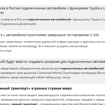
тила в России подключенные автомобили с функциями Toyota и 
ces
 о запуске в России
подключенных автомобилей
с функциями Toyota и L
s. Подключенный автомоби
е с автомобилестроителями завершила тестирование C-V2X
ыми средствами, элементами дорожной инфраструктуры и другими участ
ellular vehicle-to-everything). Это поможет ускорить масштабную
 и отра
osoft будут вместе создавать решения для подключенных автом
oft представили объединенное решение для
подключенных автомобилей
n развернет свое решение Connected Vehicle Cloud поверх платформы Micro
Platform, представляющей собой набор услуг, постр
умный транспорт» в разных странах мира
ская система также выдает рекомендации о временном изменении поток
 проведения крупных городских мероприятий, например, парадов и городс
ловами,
умный транспорт
– незаменимое средство для благоустройства г