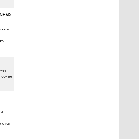
умных
ский
го
яжет
х более
у
ом
аются