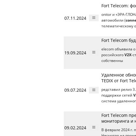
Fort Telecom: ф
onitor и «ЭРА-ГЛО
07.11.2024
автомобили (
conne
телематическому 
Fort Telecom бу
elecom объявила 
19.09.2024
российского
V2X
-с
собственны
Удаленное обнов
TEDIX от Fort Te
09.07.2024
редставил релиз 3
поддержки сетей
V
система удаленно
Fort Telecom пр
мониторинга и 
09.02.2024
В феврале 2024 г.
Несмотря на пром