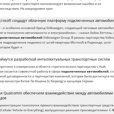
система умного транспорта минимизирует возможные ошибки и их
последствия. На макроуровне тран
icrosoft создадут облачную платформу подключенных автомоби
p – и особенно основной бренд Volkswagen, создающий легковые автомобил
ет в технологии автономности и электромобили», – сказал Хейко Хеттель, 
дключенных автомобилей
Volkswagen Group. В рамках партнерства Volk
ое подразделение недалеко от штаб-квартиры Microsoft в Редмонде, штат
оторое будет н
займутся разработкой интеллектуальных транспортных систем
ротокол о намерениях в области стратегического партнерства с Audi.
ое касается совместной работы в сфере
подключенных автомобилей
, с
кой договоренности о партнерстве компаний, которая была достигнута по
р-министра Китая Ли Кэцяна (Li Keqiang) и канцлера Герман
rd и Qualcomm обеспечили взаимодействие между автомобилями
ндов
демонстрации технологии прямого взаимодействия транспортных средств
(Cellular Vehicle-to-Everything), выпущенных разными производителями. C-