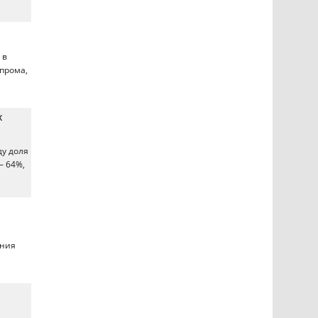
 в
прома,
х
ду доля
– 64%,
ания