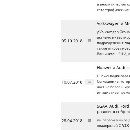
а аналитическая 
катастрофические 
Volkswagen и M
у Volkswagen Grou
активно инвестиру
05.10.2018
подразделения
по
также откроет нов
Вашингтон, США, к
Huawei и Audi 
Huawei подписала п
10.07.2018
Соглашение, котор
частью более широ
инициативе премье
5GAA, Audi, Fo
различных бре
28.04.2018
ии первой в мире 
поддержкой C-
V2X