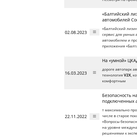
«Балтийский ли
автомобилей Co
«Балтийский лизин
02.08.2023
сервис для умных 
автомобилем и про
приложения «Балтл
На «умной» ЦКА
дороге автопарк а
16.03.2023
технология
V2X
, к
комфортным
Безопасность н
подключенных 
т максимально про
22.11.2022
числе в старое пок
«Вопросы безопас
на уровне междуна
решениями к эксп