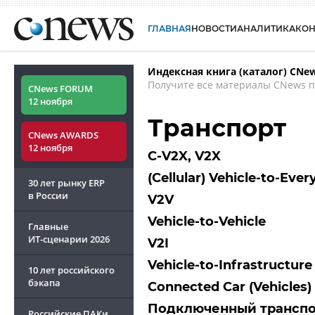
ГЛАВНАЯ
НОВОСТИ
АНАЛИТИКА
КО
Индексная книга (каталог) CNe
Получите все материалы CNews п
CNews FORUM
12 ноября
Транспорт
CNews AWARDS
12 ноября
C-V2X, V2X
(Cellular) Vehicle-to-Ev
30 лет рынку ERP
в России
V2V
Vehicle-to-Vehicle
Главные
ИТ-сценарии
2026
V2I
Vehicle-to-Infrastructure
10 лет российского
бэкапа
Connected Car (Vehicles)
Подключенный трансп
Российские ПАКи