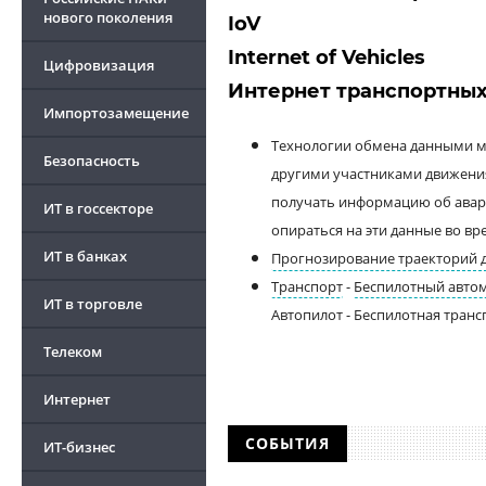
нового поколения
IoV
Internet of Vehicles
Цифровизация
Интернет транспортных
Импортозамещение
Технологии обмена данными м
Безопасность
другими участниками движени
получать информацию об авари
ИТ в госсекторе
опираться на эти данные во вр
ИТ в банках
Прогнозирование траекторий 
Транспорт
-
Беспилотный авто
ИТ в торговле
Автопилот - Беспилотная транс
Телеком
Интернет
СОБЫТИЯ
ИТ-бизнес