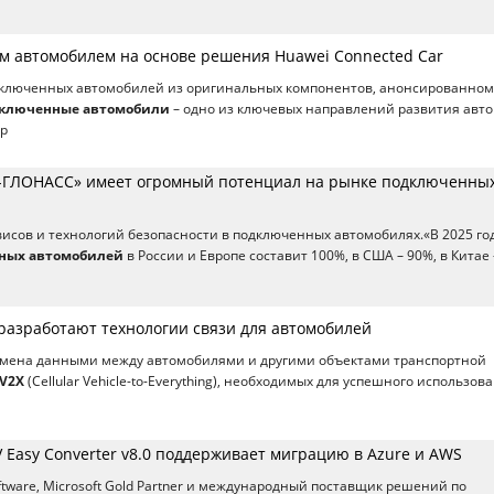
ым автомобилем на основе решения Huawei Connected Car
дключенных автомобилей из оригинальных компонентов, анонсированном
ключенные автомобили
– одно из ключевых направлений развития авто
пр
А-ГЛОНАСС» имеет огромный потенциал на рынке подключенны
висов и технологий безопасности в подключенных автомобилях.«В 2025 го
ных автомобилей
в России и Европе составит 100%, в США – 90%, в Китае 
разработают технологии связи для автомобилей
обмена данными между автомобилями и другими объектами транспортной
V2X
(Cellular Vehicle-to-Everything), необходимых для успешного использов
 Easy Converter v8.0 поддерживает миграцию в Azure и AWS
ftware, Microsoft Gold Partner и международный поставщик решений по