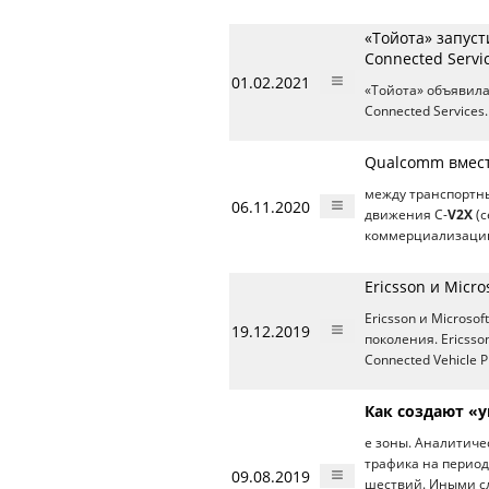
«Тойота» запус
Connected Servi
01.02.2021
«Тойота» объявила
Connected Service
Qualcomm вмест
между транспортн
06.11.2020
движения C-
V2X
(c
коммерциализацию
Ericsson и Micr
Ericsson и Micros
19.12.2019
поколения. Ericsso
Connected Vehicle 
Как создают «
е зоны. Аналитиче
трафика на период
09.08.2019
шествий. Иными с