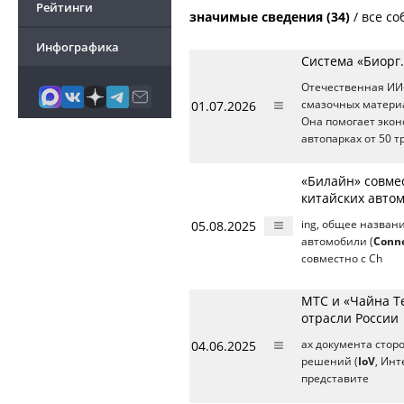
Рейтинги
значимые сведения (34)
/
все со
Инфографика
Система «Биорг
Отечественная ИИ-
01.07.2026
смазочных материа
Она помогает экон
автопарках от 50 
«Билайн» совмес
китайских автом
05.08.2025
ing, общее назван
автомобили (
Conne
совместно с Ch
МТС и «Чайна Т
отрасли России
04.06.2025
ах документа сторо
решений (
IoV
, Ин
представите