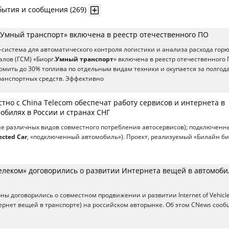
бытия и сообщения (269)
.Умный транспорт» включена в реестр отечественного ПО
система для автоматического контроля логистики и анализа расхода горю
лов (ГСМ) «Биорг.
Умный транспорт
» включена в реестр отечественного 
омить до 30% топлива по отдельным видам техники и окупается за полгода
транспортных средств. Эффективно
тно с China Telecom обеспечат работу сервисов и интернета в
обилях в России и странах СНГ
ие различных видов совместного потребления автосервисов); подключенн
cted Car
, «подключенный автомобиль»). Проект, реализуемый «Билайн б
елеком» договорились о развитии Интернета вещей в автомоб
ны договорились о совместном продвижении и развитии Internet of Vehicle
тернет вещей в транспорте) на российском авторынке. Об этом CNews соо