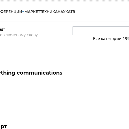
НФЕРЕНЦИИ
МАРКЕТ
ТЕХНИКА
НАУКА
ТВ
ws
*
о ключевому слову
Все категории
19
erything communications
орт