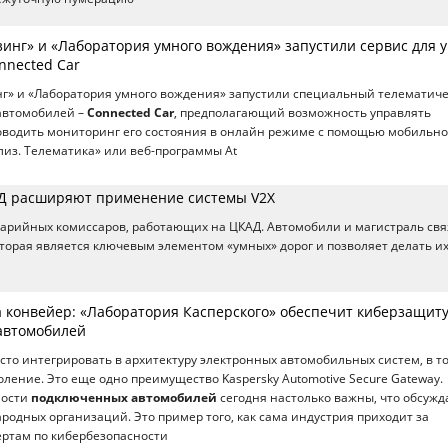
зинг» и «Лаборатория умного вождения» запустили сервис для 
nnected Car
г» и «Лаборатория умного вождения» запустили специальный телематиче
автомобилей –
Connected Car
, предполагающий возможность управлять
водить мониторинг его состояния в онлайн режиме с помощью мобильно
из. Телематика» или веб-программы At
Д расширяют применение системы V2X
варийных комиссаров, работающих на ЦКАД. Автомобили и магистраль св
оторая является ключевым элементом «умных» дорог и позволяет делать и
а конвейер: «Лаборатория Касперского» обеспечит киберзащит
автомобилей
сто интегрировать в архитектуру электронных автомобильных систем, в т
оление. Это еще одно преимущество Kaspersky Automotive Secure Gateway.
ности
подключенных автомобилей
сегодня настолько важны, что обсужд
родных организаций. Это пример того, как сама индустрия приходит за
ертам по кибербезопасности